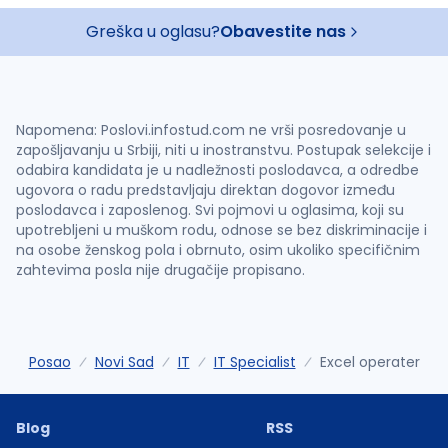
Greška u oglasu?
Obavestite nas
Napomena: Poslovi.infostud.com ne vrši posredovanje u
zapošljavanju u Srbiji, niti u inostranstvu. Postupak selekcije i
odabira kandidata je u nadležnosti poslodavca, a odredbe
ugovora o radu predstavljaju direktan dogovor između
poslodavca i zaposlenog. Svi pojmovi u oglasima, koji su
upotrebljeni u muškom rodu, odnose se bez diskriminacije i
na osobe ženskog pola i obrnuto, osim ukoliko specifičnim
zahtevima posla nije drugačije propisano.
Posao
Novi Sad
IT
IT Specialist
Excel operater
Blog
RSS