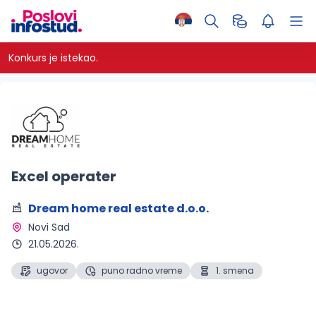
Konkurs je istekao.
Excel operater
Dream home real estate d.o.o.
Novi Sad 
21.05.2026.
ugovor
puno radno vreme
1. smena