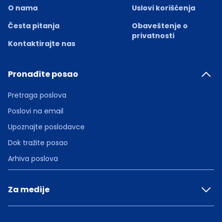
O nama
Uslovi korišćenja
Česta pitanja
Obaveštenje o
privatnosti
Kontaktirajte nas
Pronađite posao
Pretraga poslova
Poslovi na email
Upoznajte poslodavce
Dok tražite posao
Arhiva poslova
Za medije