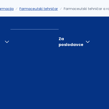
armacija
Farmaceutski tehničar
Farmaceutski tehničar a r
Za
poslodavce