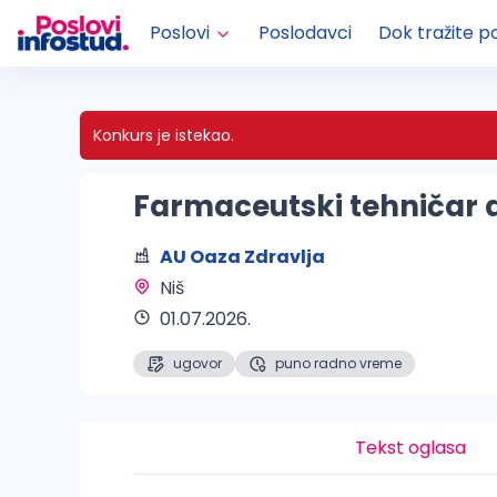
Poslovi
Poslodavci
Dok tražite p
Konkurs je istekao.
Farmaceutski tehničar a
AU Oaza Zdravlja
Niš 
01.07.2026.
ugovor
puno radno vreme
Tekst oglasa