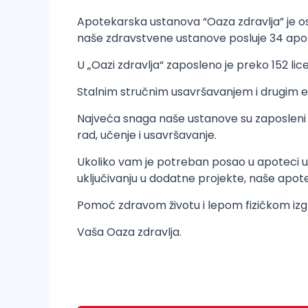
Apotekarska ustanova “Oaza zdravlja” je 
naše zdravstvene ustanove posluje 34 apotek
U „Oazi zdravlja“ zaposleno je preko 152 li
Stalnim stručnim usavršavanjem i drugim 
Najveća snaga naše ustanove su zaposleni k
rad, učenje i usavršavanje.
Ukoliko vam je potreban posao u apoteci u N
uključivanju u dodatne projekte, naše apote
Pomoć zdravom životu i lepom fizičkom izgl
Vaša Oaza zdravlja.