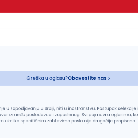
Greška u oglasu?
Obavestite nas
u zapošljavanju u Srbiji, niti u inostranstvu. Postupak selekcije
vor između poslodavca i zaposlenog. Svi pojmovi u oglasima, ko
im ukoliko specifičnim zahtevima posla nije drugačije propisano.