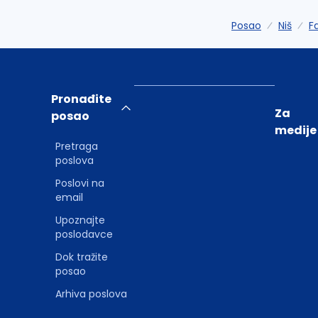
Posao
Niš
F
Pronađite
Za
posao
medije
Pretraga
poslova
Poslovi na
email
Upoznajte
poslodavce
Dok tražite
posao
Arhiva poslova