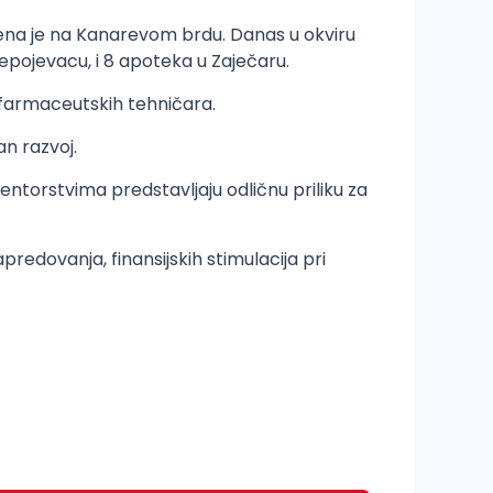
ena je na Kanarevom brdu. Danas u okviru
epojevacu, i 8 apoteka u Zaječaru.
h farmaceutskih tehničara.
n razvoj.
torstvima predstavljaju odličnu priliku za
redovanja, finansijskih stimulacija pri