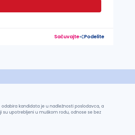
Sačuvajte
Podelite
 i odabira kandidata je u nadležnosti poslodavca, a
ji su upotrebljeni u muškom rodu, odnose se bez