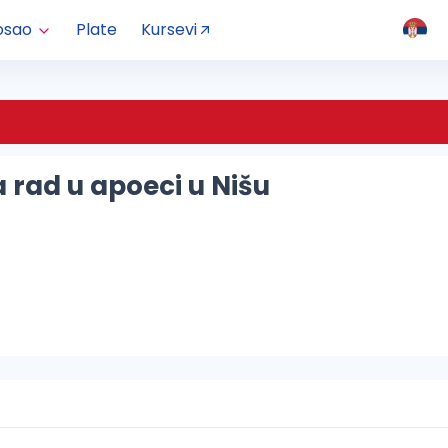
osao
Plate
Kursevi
 rad u apoeci u Nišu