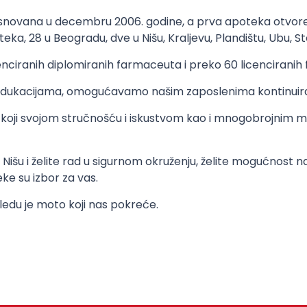
osnovana u decembru 2006. godine, a prva apoteka otvor
a, 28 u Beogradu, dve u Nišu, Kraljevu, Plandištu, Ubu, St
cenciranih diplomiranih farmaceuta i preko 60 licencirani
edukacijama, omogućavamo našim zaposlenima kontinuira
oji svojom stručnošću i iskustvom kao i mnogobrojnim men
išu i želite rad u sigurnom okruženju, želite mogućnost nap
ke su izbor za vas.
edu je moto koji nas pokreće.