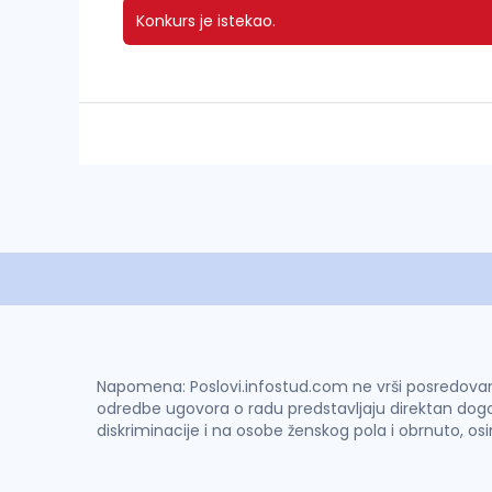
Konkurs je istekao.
Napomena: Poslovi.infostud.com ne vrši posredovanje 
odredbe ugovora o radu predstavljaju direktan dogo
diskriminacije i na osobe ženskog pola i obrnuto, os