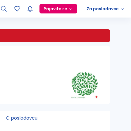
Prijavite se
Za poslodavce
O poslodavcu