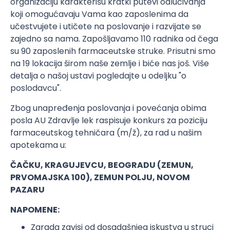
organizaciju karakterišu kratki putevi odlučivanja
koji omogućavaju Vama kao zaposlenima da
učestvujete i utičete na poslovanje i razvijate se
zajedno sa nama. Zapošljavamo 110 radnika od čega
su 90 zaposlenih farmaceutske struke. Prisutni smo
na 19 lokacija širom naše zemlje i biće nas još. Više
detalja o našoj ustavi pogledajte u odeljku "o
poslodavcu".
Zbog unapređenja poslovanja i povećanja obima
posla AU Zdravlje lek raspisuje konkurs za poziciju
farmaceutskog tehničara (m/ž), za rad u našim
apotekama u:
ČAČKU, KRAGUJEVCU, BEOGRADU (ZEMUN,
PRVOMAJSKA 100), ZEMUN POLJU, NOVOM
PAZARU
NAPOMENE:
Zarada zavisi od dosadašnjeg iskustva u struci