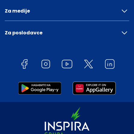
Za medije
Za poslodavce