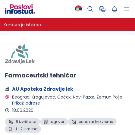
Konkurs je istekao.
Farmaceutski tehničar
AU Apoteka Zdravlje lek
Beograd, Kragujevac, Čačak, Novi Pazar, Zemun Polje 
Prikaži adrese
18.06.2026.
8 izvršilaca
ugovor
puno radno vreme
1. i 2. smena