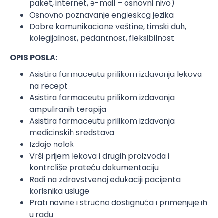
paket, internet, e-mail – osnovni nivo)
Osnovno poznavanje engleskog jezika
Dobre komunikacione veštine, timski duh,
kolegijalnost, pedantnost, fleksibilnost
OPIS POSLA:
Asistira farmaceutu prilikom izdavanja lekova
na recept
Asistira farmaceutu prilikom izdavanja
ampuliranih terapija
Asistira farmaceutu prilikom izdavanja
medicinskih sredstava
Izdaje nelek
Vrši prijem lekova i drugih proizvoda i
kontroliše prateću dokumentaciju
Radi na zdravstvenoj edukaciji pacijenta
korisnika usluge
Prati novine i stručna dostignuća i primenjuje ih
u radu