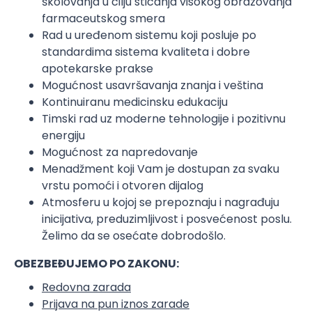
školovanja u cilju sticanja visokog obrazovanja
farmaceutskog smera
Rad u uređenom sistemu koji posluje po
standardima sistema kvaliteta i dobre
apotekarske prakse
Mogućnost usavršavanja znanja i veština
Kontinuiranu medicinsku edukaciju
Timski rad uz moderne tehnologije i pozitivnu
energiju
Mogućnost za napredovanje
Menadžment koji Vam je dostupan za svaku
vrstu pomoći i otvoren dijalog
Atmosferu u kojoj se prepoznaju i nagrađuju
inicijativa, preduzimljivost i posvećenost poslu.
Želimo da se osećate dobrodošlo.
OBEZBEĐUJEMO PO ZAKONU:
Redovna zarada
Prijava na pun iznos zarade