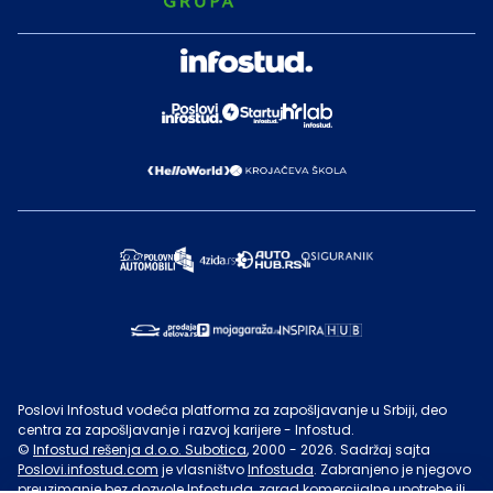
Poslovi Infostud vodeća platforma za zapošljavanje u Srbiji, deo
centra za zapošljavanje i razvoj karijere - Infostud.
©
Infostud rešenja d.o.o. Subotica
, 2000 -
2026
. Sadržaj sajta
Poslovi.infostud.com
je vlasništvo
Infostuda
. Zabranjeno je njegovo
preuzimanje bez dozvole
Infostuda
, zarad komercijalne upotrebe ili