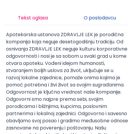
Tekst oglasa
O poslodavcu
Apotekarska ustanova ZDRAVLJE LEK je porodična
kompanija koja neguje desetogodišnju tradiciju. Od
osnivanja ZDRAVLJE LEK neguje kulturu korporativne
odgovornosti i nosi je sa sobom u svaki grad u kome
otvara apoteku. Vođeni idejom humanosti,
stvaranjem boljih uslova za život, uključuje se u
razvoj lokalne zajednice, pomaže onima kojima je
pomoć potrebna i živi život sa svojim sugrađanima.
Odgovornost je ključna vrednost naše kompanije.
Odgovorni smo najpre prema sebi, svojim
porodicama i bližnjima, kupcima, poslovnim
partnerima i lokalnoj zajednici. Odgovorno i savesno
obavljamo svoj posao i gradimo međusobne odnose
zasnovane na poverenju i poštovanju. Našu