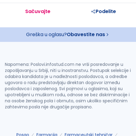
Sačuvajte
Podelite
Greška u oglasu?
Obavestite nas
Napomena: Poslovi.infostud.com ne vrši posredovanje u
zapošljavanju u Srbiji, niti u inostranstvu. Postupak selekcije i
odabira kandidata je u nadležnosti poslodavca, a odredbe
ugovora o radu predstavljaju direktan dogovor između
poslodavca i zaposlenog. Svi pojmovi u oglasima, koji su
upotrebljeni u muškom rodu, odnose se bez diskriminacije i
na osobe ženskog pola i obrnuto, osim ukoliko specifičnim
zahtevima posla nije drugačije propisano.
Posao
Farmacija
Farmaceutski tehničar