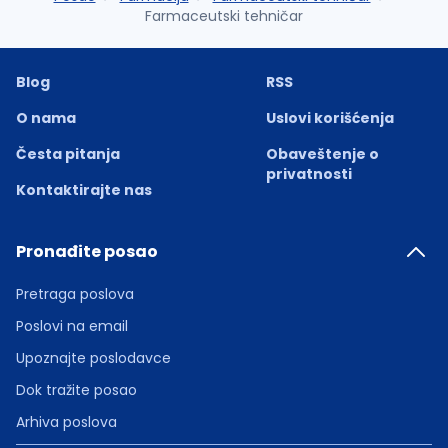
Farmaceutski tehničar
Blog
RSS
O nama
Uslovi korišćenja
Česta pitanja
Obaveštenje o
privatnosti
Kontaktirajte nas
Pronađite posao
Pretraga poslova
Poslovi na email
Upoznajte poslodavce
Dok tražite posao
Arhiva poslova