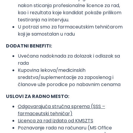
nakon sticanja profesionalne licence za rad,
kao i rezultata koje kandidat pokaže prilikom
testiranja na intervjuu.
U potrazi smo za farmaceutskim tehničarom
koji je samostalan u radu
DODATNI BENEFITI:
Uvećana nadoknada za dolazak i odlazak sa
rada
Kupovina lekova/medicinskih
sredstva/suplementacije za zaposlenog i
članove uže porodice po nabavnim cenama
USLOVI ZA RADNO MESTO:
Odgovarajuća stručna sprema (SSS –
farmaceutski tehničar)
Licenca za rad izdata od KMSZTS
Poznavanje rada na računaru (MS Office