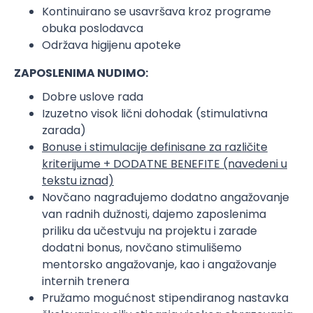
Kontinuirano se usavršava kroz programe
obuka poslodavca
Održava higijenu apoteke
ZAPOSLENIMA NUDIMO:
Dobre uslove rada
Izuzetno visok lični dohodak (stimulativna
zarada)
Bonuse i stimulacije definisane za različite
kriterijume + DODATNE BENEFITE (navedeni u
tekstu iznad)
Novčano nagrađujemo dodatno angažovanje
van radnih dužnosti, dajemo zaposlenima
priliku da učestvuju na projektu i zarade
dodatni bonus, novčano stimulišemo
mentorsko angažovanje, kao i angažovanje
internih trenera
Pružamo mogućnost stipendiranog nastavka