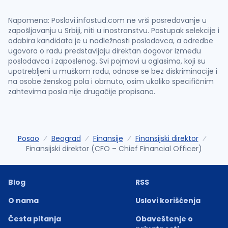
Napomena: Poslovi.infostud.com ne vrši posredovanje u
zapošljavanju u Srbiji, niti u inostranstvu. Postupak selekcije i
odabira kandidata je u nadležnosti poslodavca, a odredbe
ugovora o radu predstavljaju direktan dogovor između
poslodavca i zaposlenog. Svi pojmovi u oglasima, koji su
upotrebljeni u muškom rodu, odnose se bez diskriminacije i
na osobe ženskog pola i obrnuto, osim ukoliko specifičnim
zahtevima posla nije drugačije propisano.
Posao
Beograd
Finansije
Finansijski direktor
Finansijski direktor (CFO – Chief Financial Officer)
Blog
RSS
O nama
Uslovi korišćenja
Česta pitanja
Obaveštenje o