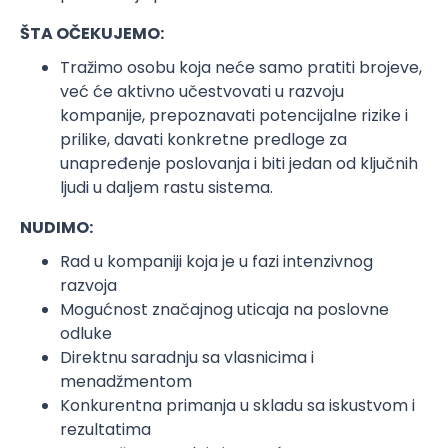
ŠTA OČEKUJEMO:
Tražimo osobu koja neće samo pratiti brojeve,
već će aktivno učestvovati u razvoju
kompanije, prepoznavati potencijalne rizike i
prilike, davati konkretne predloge za
unapređenje poslovanja i biti jedan od ključnih
ljudi u daljem rastu sistema.
NUDIMO:
Rad u kompaniji koja je u fazi intenzivnog
razvoja
Mogućnost značajnog uticaja na poslovne
odluke
Direktnu saradnju sa vlasnicima i
menadžmentom
Konkurentna primanja u skladu sa iskustvom i
rezultatima