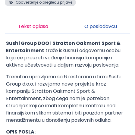
Obaveštenje o pregledu prijave
Tekst oglasa
O poslodavcu
Sushi Group DOO
i
Stratton Oakmont Sport &
Entertainment
traže iskusnu i odgovornu osobu
koja će preuzeti vođenje finansija kompanije i
aktivno učestvovati u daljem razvoju poslovanja.
Trenutno upravljamo sa 6 restorana u firmi Sushi
Group d.o.o. i razvijamo nove projekte kroz
kompaniju Stratton Oakmont Sport &
Entertainment, zbog čega nam je potreban
stručnjak koji će imati kompletnu kontrolu nad
finansijskom slikom sistema i biti pouzdan partner
menadžmentu u donošenju poslovnih odluka.
OPIS POSLA: