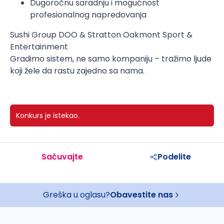
Dugoročnu saradnju i mogućnost
profesionalnog napredovanja
Sushi Group DOO & Stratton Oakmont Sport &
Entertainment
Gradimo sistem, ne samo kompaniju – tražimo ljude
koji žele da rastu zajedno sa nama.
Konkurs je istekao.
Sačuvajte
Podelite
Greška u oglasu?
Obavestite nas