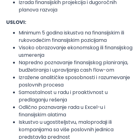
Izrada finansijskih projekcija i dugoročnih
planova razvoja
USLOVI:
Minimum 5 godina iskustva na finansijskim ili
rukovodećim finansijskim pozicijama
Visoko obrazovanje ekonomskog ili finansijskog
usmerenja
Napredno poznavanje finansijskog planiranja,
budžetiranja i upravljanja cash flow-om
Izražene analitičke sposobnosti i razumevanje
poslovnih procesa
Samostalnost u radu i proaktivnost u
predlaganju rešenja
Odlično poznavanje rada u Excel-u i
finansijskim alatima
Iskustvo u ugostiteljstvu, maloprodaji ili
kompanijama sa više poslovnih jedinica
predstavlja prednost