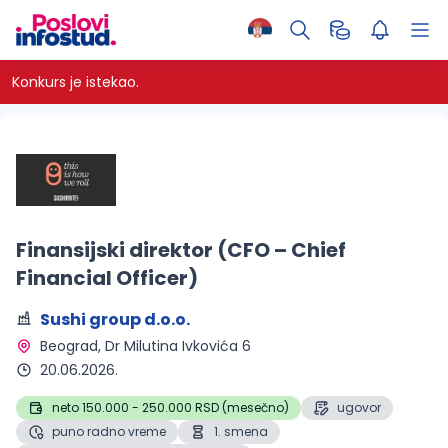
Konkurs je istekao.
Finansijski direktor (CFO – Chief
Financial Officer)
Sushi group d.o.o.
Beograd
, Dr Milutina Ivkovića 6
20.06.2026.
neto 150.000 - 250.000 RSD (mesečno)
ugovor
puno radno vreme
1. smena