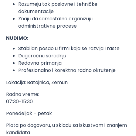
Razumeju tok poslovne i tehničke
dokumentacije
Znaju da samostalno organizuju
administrativne procese
NUDIMO:
Stabilan posao u firmi koja se razvija i raste
Dugoročnu saradnju
Redovna primanja
Profesionalno i korektno radno okruženje
Lokacija: Batajnica, Zemun
Radno vreme:
07:30-15:30
Ponedeljak – petak
Plata po dogovoru, u skladu sa iskustvom i znanjem
kandidata