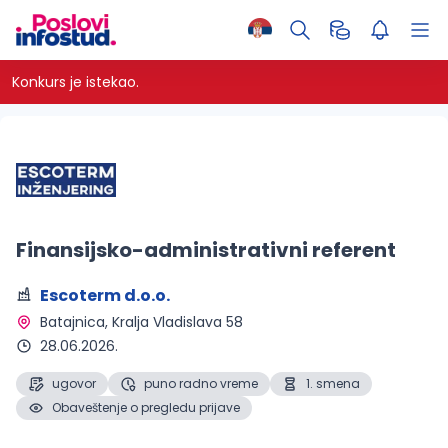
Konkurs je istekao.
Finansijsko-administrativni referent
Escoterm d.o.o.
Batajnica
, Kralja Vladislava 58
28.06.2026.
ugovor
puno radno vreme
1. smena
Obaveštenje o pregledu prijave