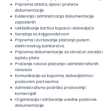
Priprema atesta, izjava i prateće
dokumentacije
Evidencija i administracija dokumentacije
zaposlenih
Usklađivanje kartica kupaca i dobavljača
Saradnja sa knjigovodstvom
Priprema i izvršavanje plaćanja putem
elektronskog bankarstva
Priprema dokumentacije za obračun zarada i
isplatu plata
Praćenje rokova plaćanja i administrativnih
obaveza
Komunikacija sa kupcima, dobavljačima i
poslovnim partnerima
Administrativna podrška proizvodnji i
komercijali
Organizacija i održavanje uredne poslovne
dokumentacije