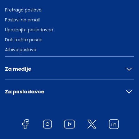
Pretraga poslova
Poslovi na email
Upoznajte poslodavce
Dok tražite posao
Arhiva poslova
Za medije
Za poslodavce