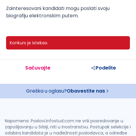
Zainteresovani kandidati mogu poslati svoju
biografiju elektronskim putem.
Konkurs je istekao.
Sačuvajte
Podelite
Greška u oglasu?
Obavestite nas
Napomena: Poslovi.infostud.com ne vrši posredovanje u
zapošljavanju u Srbiji, niti u inostranstvu. Postupak selekcije i
odabira kandidata je u nadležnosti poslodavca, a odredbe