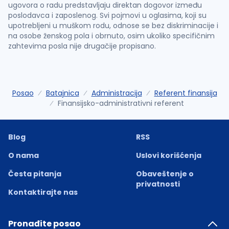
ugovora o radu predstavljaju direktan dogovor između
poslodavca i zaposlenog. Svi pojmovi u oglasima, koji su
upotrebljeni u muškom rodu, odnose se bez diskriminacije i
na osobe ženskog pola i obrnuto, osim ukoliko specifičnim
zahtevima posla nije drugačije propisano.
Posao
Batajnica
Administracija
Referent finansija
Finansijsko-administrativni referent
Blog
RSS
O nama
Uslovi korišćenja
Česta pitanja
Obaveštenje o
privatnosti
Kontaktirajte nas
Pronađite posao