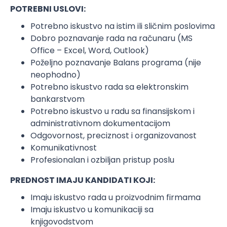
POTREBNI USLOVI:
Potrebno iskustvo na istim ili sličnim poslovima
Dobro poznavanje rada na računaru (MS
Office – Excel, Word, Outlook)
Poželjno poznavanje Balans programa (nije
neophodno)
Potrebno iskustvo rada sa elektronskim
bankarstvom
Potrebno iskustvo u radu sa finansijskom i
administrativnom dokumentacijom
Odgovornost, preciznost i organizovanost
Komunikativnost
Profesionalan i ozbiljan pristup poslu
PREDNOST IMAJU KANDIDATI KOJI:
Imaju iskustvo rada u proizvodnim firmama
Imaju iskustvo u komunikaciji sa
knjigovodstvom