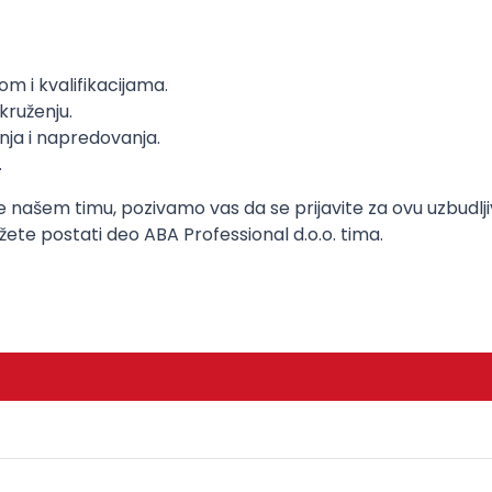
m i kvalifikacijama.
kruženju.
ja i napredovanja.
.
e našem timu, pozivamo vas da se prijavite za ovu uzbudlj
e postati deo ABA Professional d.o.o. tima.