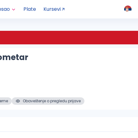
osao
Plate
Kursevi
eometar
reme
Obaveštenje o pregledu prijave