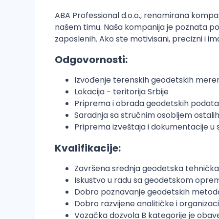
ABA Professional d.o.o., renomirana kompan
našem timu. Naša kompanija je poznata po p
zaposlenih. Ako ste motivisani, precizni i im
Odgovornosti:
Izvođenje terenskih geodetskih meren
Lokacija - teritorija Srbije
Priprema i obrada geodetskih podatak
Saradnja sa stručnim osobljem ostali
Priprema izveštaja i dokumentacije u 
Kvalifikacije:
Završena srednja geodetska tehnička 
Iskustvo u radu sa geodetskom opremom
Dobro poznavanje geodetskih metoda
Dobro razvijene analitičke i organizac
Vozačka dozvola B kategorije je obav