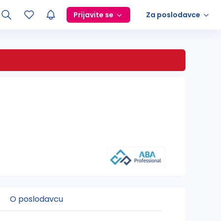
Prijavite se
Za poslodavce
O poslodavcu