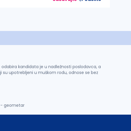
 i odabira kandidata je u nadležnosti poslodavca, a
ji su upotrebljeni u muškom rodu, odnose se bez
r - geometar