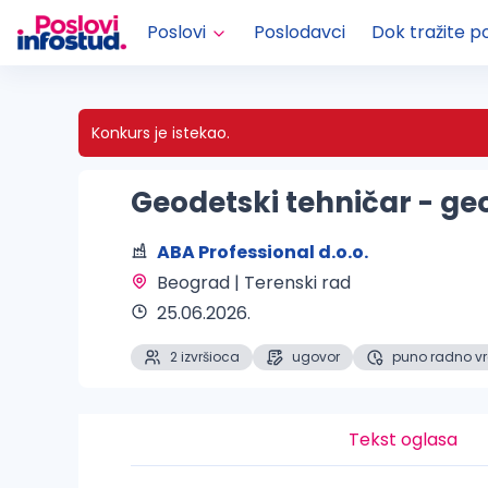
Poslovi
Poslodavci
Dok tražite p
Konkurs je istekao.
Geodetski tehničar - g
ABA Professional d.o.o.
Beograd | Terenski rad 
25.06.2026.
2 izvršioca
ugovor
puno radno v
Tekst oglasa