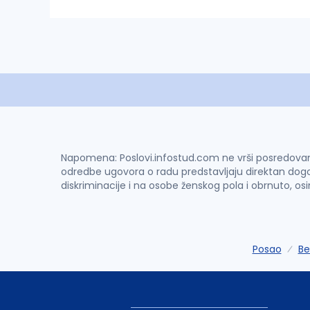
Napomena: Poslovi.infostud.com ne vrši posredovanje 
odredbe ugovora o radu predstavljaju direktan dogo
diskriminacije i na osobe ženskog pola i obrnuto, os
Posao
Be