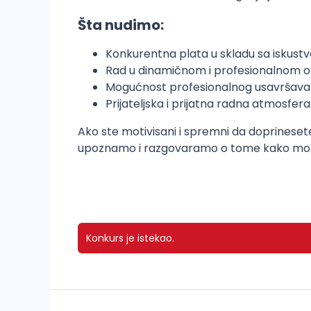
Šta nudimo:
Konkurentna plata u skladu sa iskustvo
Rad u dinamičnom i profesionalnom o
Mogućnost profesionalnog usavršavan
Prijateljska i prijatna radna atmosfera
Ako ste motivisani i spremni da doprineset
upoznamo i razgovaramo o tome kako možet
Konkurs je istekao.