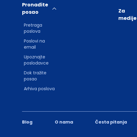
Pronađite
Za
posao
medije
Pretraga
poslova
Poslovi na
email
Upoznajte
poslodavce
Dok tražite
posao
Arhiva poslova
Blog
O nama
Česta pitanja