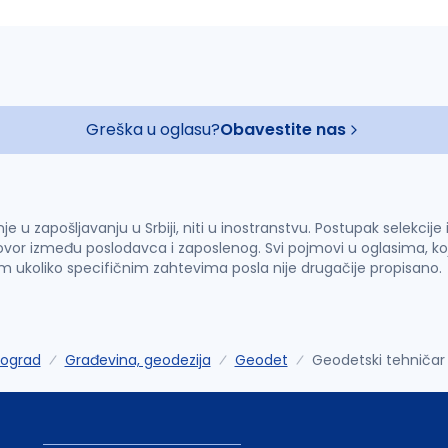
Greška u oglasu?
Obavestite nas
u zapošljavanju u Srbiji, niti u inostranstvu. Postupak selekcije
vor između poslodavca i zaposlenog. Svi pojmovi u oglasima, ko
im ukoliko specifičnim zahtevima posla nije drugačije propisano.
ograd
Građevina, geodezija
Geodet
Geodetski tehniča