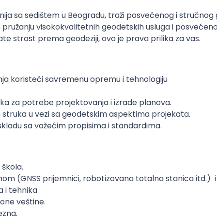
ija sa sedištem u Beogradu, traži posvećenog i stručnog 
ružanju visokokvalitetnih geodetskih usluga i posvećenos
ate strast prema geodeziji, ovo je prava prilika za vas.
ja koristeći savremenu opremu i tehnologiju
a za potrebe projektovanja i izrade planova.
h struka u vezi sa geodetskim aspektima projekata.
skladu sa važećim propisima i standardima.
škola.
 (GNSS prijemnici, robotizovana totalna stanica itd.) i 
 i tehnika
ione veštine.
ezna.