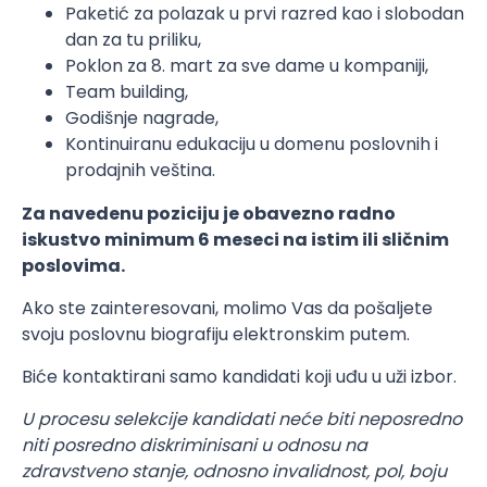
Paketić za polazak u prvi razred kao i slobodan
dan za tu priliku,
Poklon za 8. mart za sve dame u kompaniji,
Team building,
Godišnje nagrade,
Kontinuiranu edukaciju u domenu poslovnih i
prodajnih veština.
Za navedenu poziciju je obavezno radno
iskustvo minimum 6 meseci na istim ili sličnim
poslovima.
Ako ste zainteresovani, molimo Vas da pošaljete
svoju poslovnu biografiju elektronskim putem.
Biće kontaktirani samo kandidati koji uđu u uži izbor.
U procesu selekcije kandidati neće biti neposredno
niti posredno diskriminisani u odnosu na
zdravstveno stanje, odnosno invalidnost, pol, boju