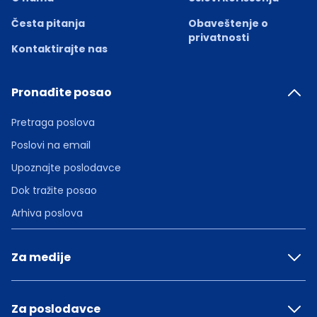
Česta pitanja
Obaveštenje o
privatnosti
Kontaktirajte nas
Pronađite posao
Pretraga poslova
Poslovi na email
Upoznajte poslodavce
Dok tražite posao
Arhiva poslova
Za medije
Za poslodavce