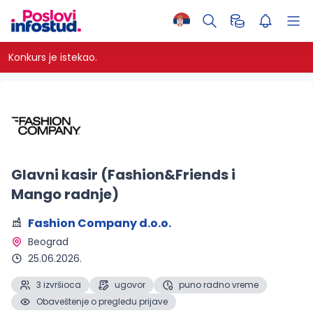
Konkurs je istekao.
Glavni kasir (Fashion&Friends i
Mango radnje)
Fashion Company d.o.o.
Beograd 
25.06.2026.
3 izvršioca
ugovor
puno radno vreme
Obaveštenje o pregledu prijave