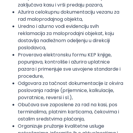
zaključava kasu i vrši predaju pazara,
Ažurira celokupnu dokumentaciju vezanu za
rad maloprodajnog objekta,
Uredno i ažurno vodi evidenciju svih
reklamacija za maloprodajni objekat, koju
dostavlja nadležnom odeljenju u direkciji
poslodavca,
Proverava elektronsku formu KEP knjige,
popunjava, kontroliše i ažurira uplatnice
pazara i primenjuje sve usvojene standarde i
procedure,
Odgovara za tačnost dokumentacije iz okvira
poslovanja radnje (prijemnice, kalkulacije,
povratnice, reversi i sl.),​
Obučava sve zaposlene za rad na kasi, pos
terminalima, platnim karticama, čekovima i
ostalim sredstvima plaćanja,
Organizuje pružanje kvalitetne usluge