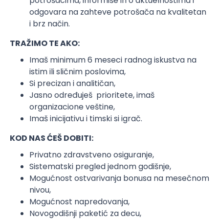
potrošacima, informiše ih o aktuelnostima i
odgovara na zahteve potrošača na kvalitetan
i brz način.
TRAŽIMO TE AKO:
Imaš minimum 6 meseci radnog iskustva na
istim ili sličnim poslovima,
Si precizan i analitičan,
Jasno određuješ prioritete, imaš
organizacione veštine,
Imaš inicijativu i timski si igrač.
KOD NAS ĆEŠ DOBITI:
Privatno zdravstveno osiguranje,
Sistematski pregled jednom godišnje,
Mogućnost ostvarivanja bonusa na mesečnom
nivou,
Mogućnost napredovanja,
Novogodišnji paketić za decu,