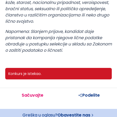
kože, starost, nacionalnu pripadnost, veroispovest,
bračni status, seksualno ili političko opredeljenje,
članstvo u različitim organizacijama ili neko drugo
lično svojstvo.
Napomena: Slanjem prijave, kandidat daje
pristanak da kompanija njegove lične podatke
obrađuje u postupku selekcije u skladu sa Zakonom
o zaštiti podataka o ličnosti.
Konkurs je istekao.
Sačuvajte
Podelite
Greška u oglasu?
Obavestite nas