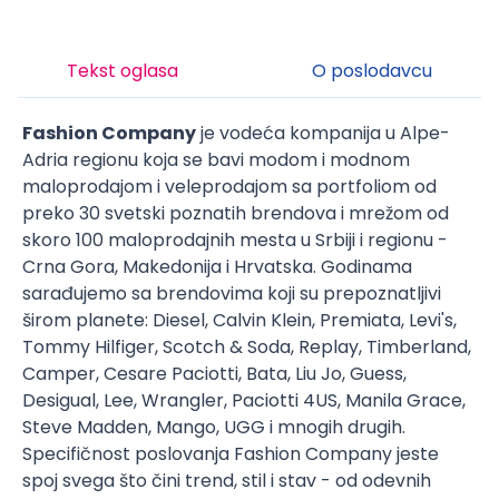
Tekst oglasa
O poslodavcu
Fashion Company
je vodeća kompanija u Alpe-
Adria regionu koja se bavi modom i modnom
maloprodajom i veleprodajom sa portfoliom od
preko 30 svetski poznatih brendova i mrežom od
skoro 100 maloprodajnih mesta u Srbiji i regionu -
Crna Gora, Makedonija i Hrvatska. Godinama
sarađujemo sa brendovima koji su prepoznatljivi
širom planete: Diesel, Calvin Klein, Premiata, Levi's,
Tommy Hilfiger, Scotch & Soda, Replay, Timberland,
Camper, Cesare Paciotti, Bata, Liu Jo, Guess,
Desigual, Lee, Wrangler, Paciotti 4US, Manila Grace,
Steve Madden, Mango, UGG i mnogih drugih.
Specifičnost poslovanja Fashion Company jeste
spoj svega što čini trend, stil i stav - od odevnih