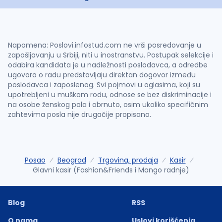
Napomena: Poslovi.infostud.com ne vrši posredovanje u
zapošljavanju u Srbiji, niti u inostranstvu. Postupak selekcije i
odabira kandidata je u nadležnosti poslodavca, a odredbe
ugovora o radu predstavljaju direktan dogovor između
poslodavca i zaposlenog. Svi pojmovi u oglasima, koji su
upotrebljeni u muškom rodu, odnose se bez diskriminacije i
na osobe ženskog pola i obrnuto, osim ukoliko specifičnim
zahtevima posla nije drugačije propisano.
Posao
Beograd
Trgovina, prodaja
Kasir
Glavni kasir (Fashion&Friends i Mango radnje)
Blog
RSS
O nama
Uslovi korišćenja