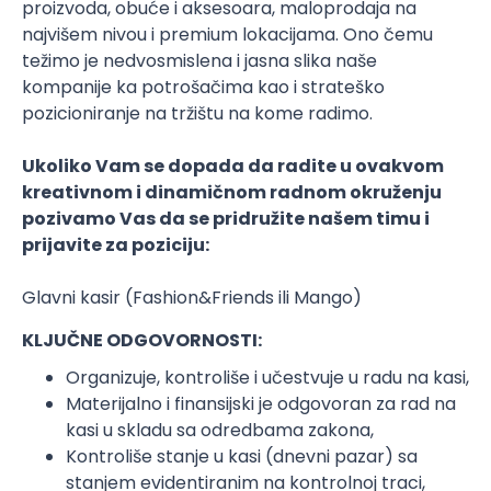
proizvoda, obuće i aksesoara, maloprodaja na
najvišem nivou i premium lokacijama. Ono čemu
težimo je nedvosmislena i jasna slika naše
kompanije ka potrošačima kao i strateško
pozicioniranje na tržištu na kome radimo.
Ukoliko Vam se dopada da radite u ovakvom
kreativnom i dinamičnom radnom okruženju
pozivamo Vas da se pridružite našem timu i
prijavite za poziciju:
Glavni kasir (Fashion&Friends ili Mango)
KLJUČNE ODGOVORNOSTI:
Organizuje, kontroliše i učestvuje u radu na kasi,
Materijalno i finansijski je odgovoran za rad na
kasi u skladu sa odredbama zakona,
Kontroliše stanje u kasi (dnevni pazar) sa
stanjem evidentiranim na kontrolnoj traci,