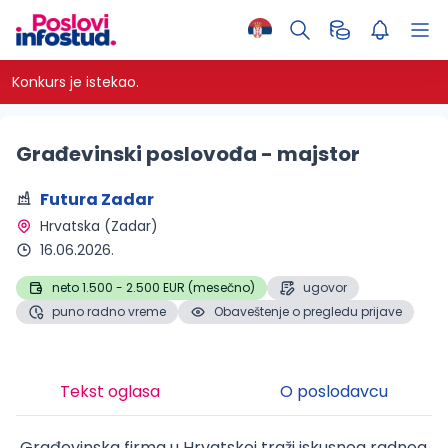
Konkurs je istekao.
Građevinski poslovođa - majstor
Futura Zadar
Hrvatska (Zadar) 
16.06.2026.
neto 1.500 - 2.500 EUR (mesečno)
ugovor
puno radno vreme
Obaveštenje o pregledu prijave
Tekst oglasa
O poslodavcu
Građevinska firma u Hrvatskoj traži iskusnog radnog