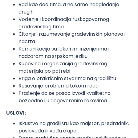
Rad kao deo tima, a ne samo nadgledanje
drugih
Vođenje i koordinacija ruskogovornog
građevinskog tima
Čitanje i razumevanje građevinskih planova i
nacrta
Komunikacija sa lokalnim inženjerima i
nadzorom na srpskom jeziku
Kupovina i organizacija građevinskog
materijala po potrebi
Briga o praktičnim stvarima na gradilištu
Rešavanje problema tokom rada
Praćenje da se posao izvodi kvalitetno,
bezbedno i u dogovorenim rokovima
USLOVI:
Iskustvo na gradilištu kao majstor, predradnik,
poslovođa ili vođa ekipe