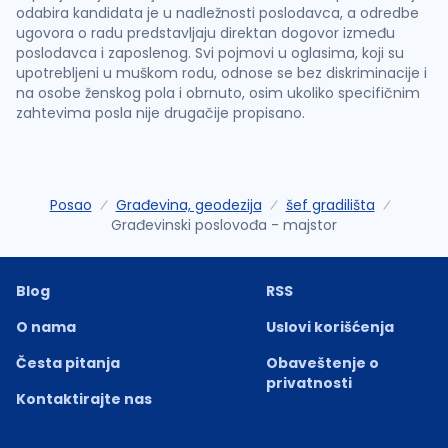
odabira kandidata je u nadležnosti poslodavca, a odredbe
ugovora o radu predstavljaju direktan dogovor između
poslodavca i zaposlenog. Svi pojmovi u oglasima, koji su
upotrebljeni u muškom rodu, odnose se bez diskriminacije i
na osobe ženskog pola i obrnuto, osim ukoliko specifičnim
zahtevima posla nije drugačije propisano.
Posao
Građevina, geodezija
šef gradilišta
Građevinski poslovođa - majstor
Blog
RSS
O nama
Uslovi korišćenja
Česta pitanja
Obaveštenje o
privatnosti
Kontaktirajte nas