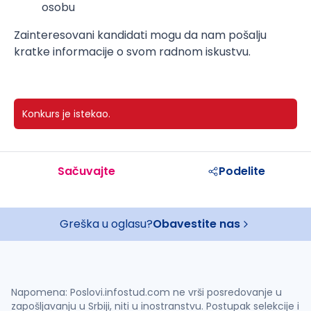
osobu
Zainteresovani kandidati mogu da nam pošalju
kratke informacije o svom radnom iskustvu.
Konkurs je istekao.
Sačuvajte
Podelite
Greška u oglasu?
Obavestite nas
Napomena: Poslovi.infostud.com ne vrši posredovanje u
zapošljavanju u Srbiji, niti u inostranstvu. Postupak selekcije i