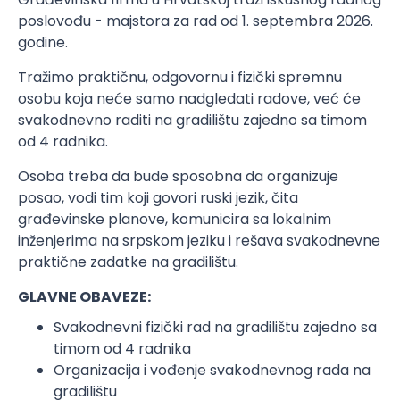
poslovođu - majstora za rad od 1. septembra 2026.
godine.
Tražimo praktičnu, odgovornu i fizički spremnu
osobu koja neće samo nadgledati radove, već će
svakodnevno raditi na gradilištu zajedno sa timom
od 4 radnika.
Osoba treba da bude sposobna da organizuje
posao, vodi tim koji govori ruski jezik, čita
građevinske planove, komunicira sa lokalnim
inženjerima na srpskom jeziku i rešava svakodnevne
praktične zadatke na gradilištu.
GLAVNE OBAVEZE:
Svakodnevni fizički rad na gradilištu zajedno sa
timom od 4 radnika
Organizacija i vođenje svakodnevnog rada na
gradilištu