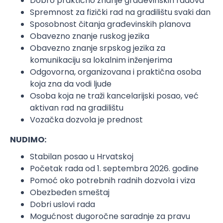
Dobro praktično znanje građevinskih radova
Spremnost za fizički rad na gradilištu svaki dan
Sposobnost čitanja građevinskih planova
Obavezno znanje ruskog jezika
Obavezno znanje srpskog jezika za
komunikaciju sa lokalnim inženjerima
Odgovorna, organizovana i praktična osoba
koja zna da vodi ljude
Osoba koja ne traži kancelarijski posao, već
aktivan rad na gradilištu
Vozačka dozvola je prednost
NUDIMO:
Stabilan posao u Hrvatskoj
Početak rada od 1. septembra 2026. godine
Pomoć oko potrebnih radnih dozvola i viza
Obezbeđen smeštaj
Dobri uslovi rada
Mogućnost dugoročne saradnje za pravu