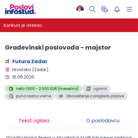
Konkurs je istekao.
Građevinski poslovođa - majstor
Futura Zadar
Hrvatska (Zadar) 
16.06.2026.
neto 1.500 - 2.500 EUR (mesečno)
ugovor
puno radno vreme
Obaveštenje o pregledu prijave
Tekst oglasa
O poslodavcu
Građevinska firma u Hrvatskoj traži iskusnog radnog