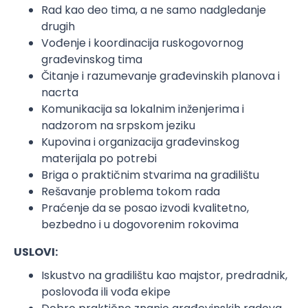
Rad kao deo tima, a ne samo nadgledanje
drugih
Vođenje i koordinacija ruskogovornog
građevinskog tima
Čitanje i razumevanje građevinskih planova i
nacrta
Komunikacija sa lokalnim inženjerima i
nadzorom na srpskom jeziku
Kupovina i organizacija građevinskog
materijala po potrebi
Briga o praktičnim stvarima na gradilištu
Rešavanje problema tokom rada
Praćenje da se posao izvodi kvalitetno,
bezbedno i u dogovorenim rokovima
USLOVI:
Iskustvo na gradilištu kao majstor, predradnik,
poslovođa ili vođa ekipe