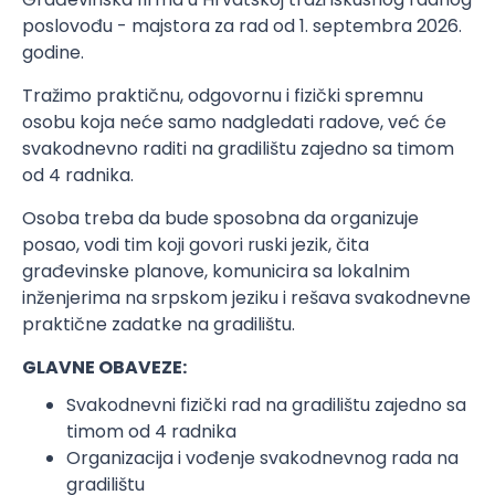
poslovođu - majstora za rad od 1. septembra 2026.
godine.
Tražimo praktičnu, odgovornu i fizički spremnu
osobu koja neće samo nadgledati radove, već će
svakodnevno raditi na gradilištu zajedno sa timom
od 4 radnika.
Osoba treba da bude sposobna da organizuje
posao, vodi tim koji govori ruski jezik, čita
građevinske planove, komunicira sa lokalnim
inženjerima na srpskom jeziku i rešava svakodnevne
praktične zadatke na gradilištu.
GLAVNE OBAVEZE:
Svakodnevni fizički rad na gradilištu zajedno sa
timom od 4 radnika
Organizacija i vođenje svakodnevnog rada na
gradilištu