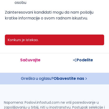
osobu
Zainteresovani kandidati mogu da nam pošalju
kratke informacije o svom radnom iskustvu.
Konkurs je istekao.
Sačuvajte
Podelite
Greška u oglasu?
Obavestite nas
Napomena: Poslovi.infostud.com ne vrši posredovanje u
zapošljavanju u Srbiji, niti u inostranstvu. Postupak selekcije i