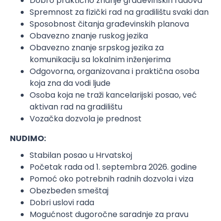
Dobro praktično znanje građevinskih radova
Spremnost za fizički rad na gradilištu svaki dan
Sposobnost čitanja građevinskih planova
Obavezno znanje ruskog jezika
Obavezno znanje srpskog jezika za
komunikaciju sa lokalnim inženjerima
Odgovorna, organizovana i praktična osoba
koja zna da vodi ljude
Osoba koja ne traži kancelarijski posao, već
aktivan rad na gradilištu
Vozačka dozvola je prednost
NUDIMO:
Stabilan posao u Hrvatskoj
Početak rada od 1. septembra 2026. godine
Pomoć oko potrebnih radnih dozvola i viza
Obezbeđen smeštaj
Dobri uslovi rada
Mogućnost dugoročne saradnje za pravu