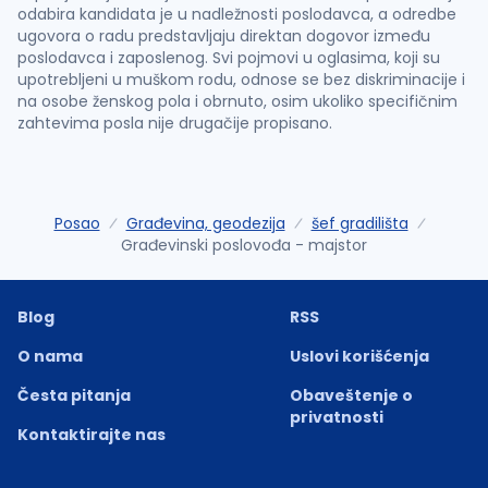
odabira kandidata je u nadležnosti poslodavca, a odredbe
ugovora o radu predstavljaju direktan dogovor između
poslodavca i zaposlenog. Svi pojmovi u oglasima, koji su
upotrebljeni u muškom rodu, odnose se bez diskriminacije i
na osobe ženskog pola i obrnuto, osim ukoliko specifičnim
zahtevima posla nije drugačije propisano.
Posao
Građevina, geodezija
šef gradilišta
Građevinski poslovođa - majstor
Blog
RSS
O nama
Uslovi korišćenja
Česta pitanja
Obaveštenje o
privatnosti
Kontaktirajte nas