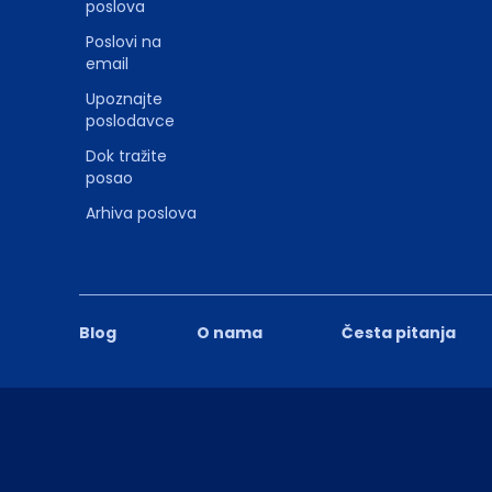
poslova
Poslovi na
email
Upoznajte
poslodavce
Dok tražite
posao
Arhiva poslova
Blog
O nama
Česta pitanja