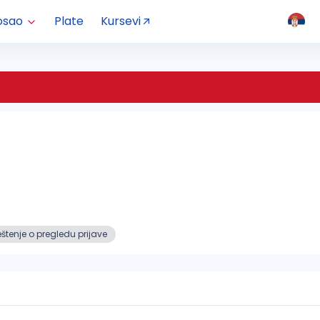
osao
Plate
Kursevi
tenje o pregledu prijave