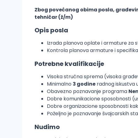
Zbog povećanog obima posla, građevi
tehničar (ž/m)
Opis posla
Izrada planova oplate i armature za s
Kontrola planova armature i specifik
Potrebne kvalifikacije
Visoka stručna sprema (visoka građevi
Minimalno
3 godine
radnog iskustva u
Obavezno poznavanje programa
Nem
Dobre komunikacione sposobnosti (u
Dobre organizacione sposobnosti kako
Poželjno je poznavanje švajcarskih sta
Nudimo