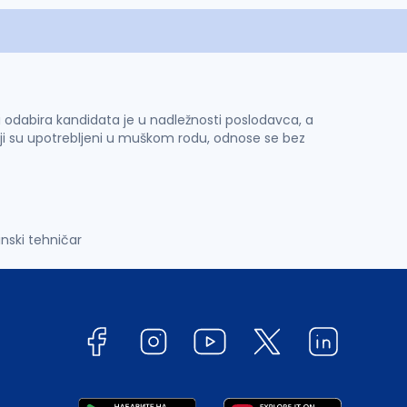
 i odabira kandidata je u nadležnosti poslodavca, a
ji su upotrebljeni u muškom rodu, odnose se bez
nski tehničar