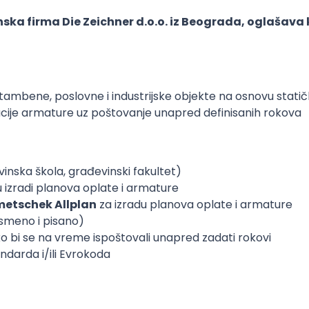
nska firma
Die Zeichner d.o.o.
iz Beograda, oglašava 
tambene, poslovne i industrijske objekte na osnovu stati
acije armature uz poštovanje unapred definisanih rokova
nska škola, građevinski fakultet)
 izradi planova oplate i armature
etschek Allplan
za izradu planova oplate i armature
smeno i pisano)
 bi se na vreme ispoštovali unapred zadati rokovi
ndarda i/ili Evrokoda