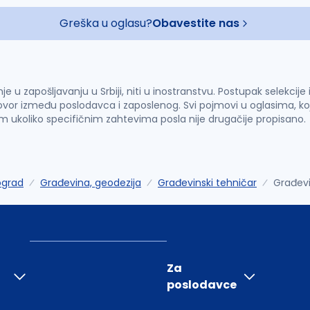
Greška u oglasu?
Obavestite nas
u zapošljavanju u Srbiji, niti u inostranstvu. Postupak selekcije
vor između poslodavca i zaposlenog. Svi pojmovi u oglasima, ko
im ukoliko specifičnim zahtevima posla nije drugačije propisano.
ograd
Građevina, geodezija
Građevinski tehničar
Građevi
Za
poslodavce