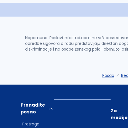
Napomena: Poslovi.infostud.com ne vrši posredovanje 
odredbe ugovora o radu predstavljaju direktan dogo
diskriminacije i na osobe ženskog pola i obrnuto, os
Posao
Be
Pronađite
Za
posao
medije
Pretraga