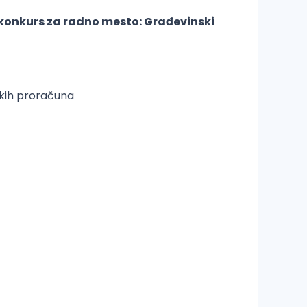
konkurs za radno mesto:
Građevinski
čkih proračuna