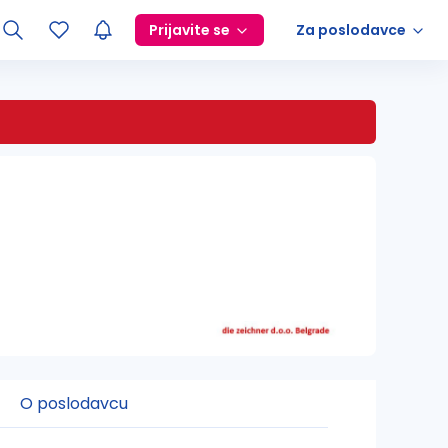
Prijavite se
Za poslodavce
O poslodavcu