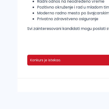
Radni odnos na neodređeno vreme
Pozitivno okruženje i rad u mladom ti
Moderno radno mesto po švajcarski
Privatno zdravstveno osiguranje
Svi zainteresovani kandidati mogu poslati s
Konkurs je istekao.