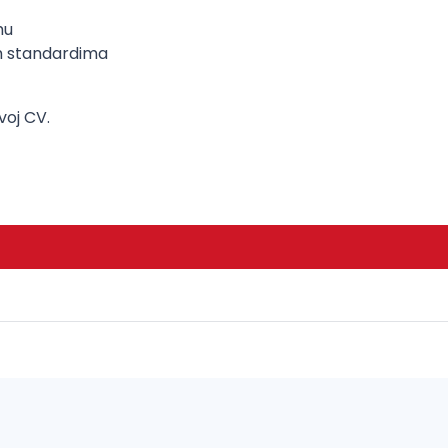
mu
m standardima
voj CV.