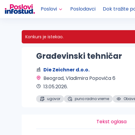
Poslovi
Poslodavci
Dok tražite p
Konkurs je istekao.
Građevinski tehničar
Die Zeichner d.o.o.
Beograd
, Vladimira Popovića 6
13.05.2026.
ugovor
puno radno vreme
Obaveš
Tekst oglasa