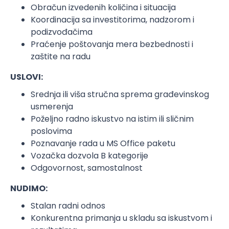
Obračun izvedenih količina i situacija
Koordinacija sa investitorima, nadzorom i
podizvođačima
Praćenje poštovanja mera bezbednosti i
zaštite na radu
USLOVI:
Srednja ili viša stručna sprema građevinskog
usmerenja
Poželjno radno iskustvo na istim ili sličnim
poslovima
Poznavanje rada u MS Office paketu
Vozačka dozvola B kategorije
Odgovornost, samostalnost
NUDIMO:
Stalan radni odnos
Konkurentna primanja u skladu sa iskustvom i