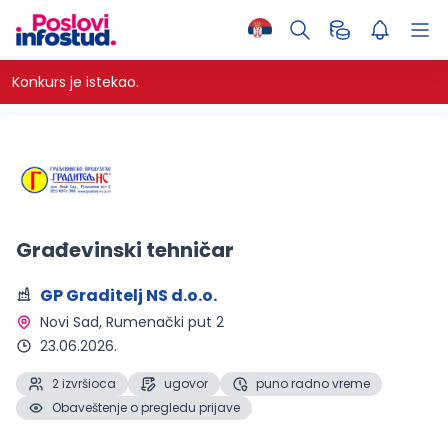
Konkurs je istekao.
Građevinski tehničar
GP Graditelj NS d.o.o.
Novi Sad
, Rumenački put 2
23.06.2026.
2 izvršioca
ugovor
puno radno vreme
Obaveštenje o pregledu prijave