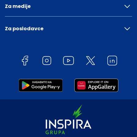
Za medije
Za poslodavce