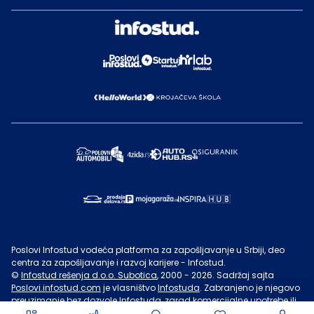
Poslovi Infostud vodeća platforma za zapošljavanje u Srbiji, deo
centra za zapošljavanje i razvoj karijere - Infostud.
©
Infostud rešenja d.o.o. Subotica
, 2000 -
2026
. Sadržaj sajta
Poslovi.infostud.com
je vlasništvo
Infostuda
. Zabranjeno je njegovo
preuzimanje bez dozvole
Infostuda
, zarad komercijalne upotrebe ili
u druge svrhe, osim za lične potrebe posetilaca sajta.
Uslovi