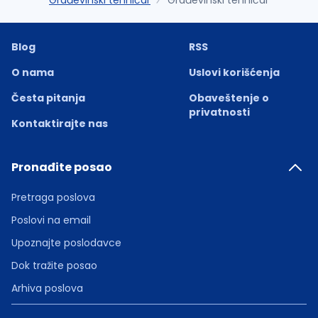
Građevinski tehničar
Građevinski tehničar
Blog
RSS
O nama
Uslovi korišćenja
Česta pitanja
Obaveštenje o
privatnosti
Kontaktirajte nas
Pronađite posao
Pretraga poslova
Poslovi na email
Upoznajte poslodavce
Dok tražite posao
Arhiva poslova