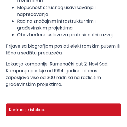
rezultatima
Mogućnost stručnog usavršavanja i
napredovanja
Rad na značajnim infrastrukturnim i
građevinskim projektima
Obezbeđene uslove za profesionalni razvoj
Prijave sa biografijom poslati elektronskim putem ili
lično u sedištu preduzeća.
Lokacija kompanije: Rumenački put 2, Novi Sad.
Kompanija posluje od 1994. godine i danas
zapošljava više od 300 radnika na različitim
građevinskim projektima.
Konkurs je istekao.