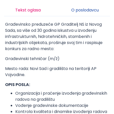
Tekst oglasa
O poslodavcu
Građevinsko preduzeće GP Graditelj NS iz Novog
Sada, sa više od 30 godina iskustva u izvođenju
infrastrukturnih, hidrotehničkih, stambenih i
industrijskih objekata, proširuje svoj tim i raspisuje
konkurs za radno mesto:
Građevinski tehničar (m/ž)
Mesto rada: Novi Sad i gradilišta na teritoriji AP
Vojvodine.
OPIS POSLA:
Organizacija i praćenje izvođenja građevinskih
radova na gradilištu
Vođenje građevinske dokumentacije
Kontrola kvaliteta i dinamike izvođenja radova