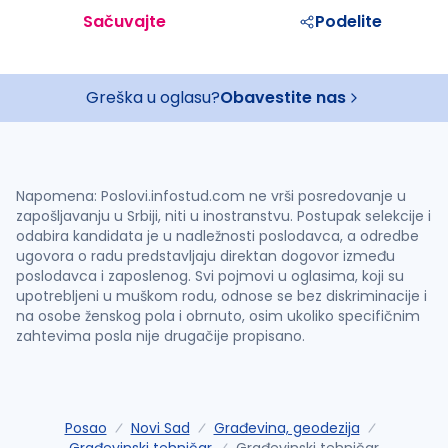
Sačuvajte
Podelite
Greška u oglasu?
Obavestite nas
Napomena: Poslovi.infostud.com ne vrši posredovanje u
zapošljavanju u Srbiji, niti u inostranstvu. Postupak selekcije i
odabira kandidata je u nadležnosti poslodavca, a odredbe
ugovora o radu predstavljaju direktan dogovor između
poslodavca i zaposlenog. Svi pojmovi u oglasima, koji su
upotrebljeni u muškom rodu, odnose se bez diskriminacije i
na osobe ženskog pola i obrnuto, osim ukoliko specifičnim
zahtevima posla nije drugačije propisano.
Posao
Novi Sad
Građevina, geodezija