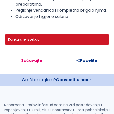
preparatima,
Peglanje venčanica i kompletna briga o njima.
Održavanje higijene salona
Konkurs je istekao.
Sačuvajte
Podelite
Greška u oglasu?
Obavestite nas
Napomena: Poslovi.infostud.com ne vrši posredovanje u
zapošljavanju u Srbiji, niti u inostranstvu. Postupak selekcije i