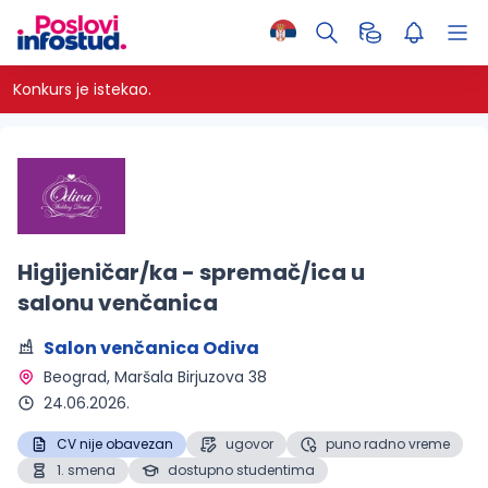
Konkurs je istekao.
Higijeničar/ka - spremač/ica u
salonu venčanica
Salon venčanica Odiva
Beograd
, Maršala Birjuzova 38
24.06.2026.
CV nije obavezan
ugovor
puno radno vreme
1. smena
dostupno studentima