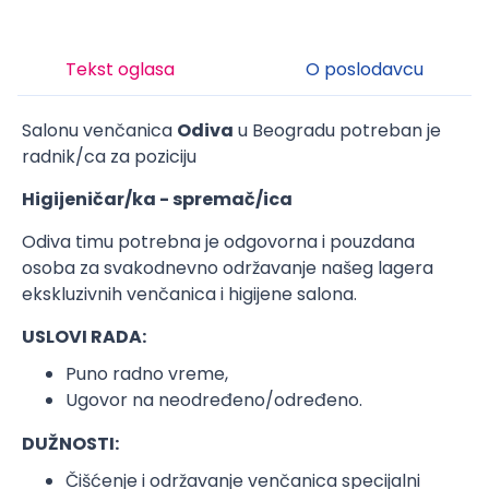
Tekst oglasa
O poslodavcu
Salonu venčanica
Odiva
u Beogradu potreban je
radnik/ca za poziciju
Higijeničar/ka - spremač/ica
Odiva timu potrebna je odgovorna i pouzdana
osoba za svakodnevno održavanje našeg lagera
ekskluzivnih venčanica i higijene salona.
USLOVI RADA:
Puno radno vreme,
Ugovor na neodređeno/određeno.
DUŽNOSTI:
Čišćenje i održavanje venčanica specijalni