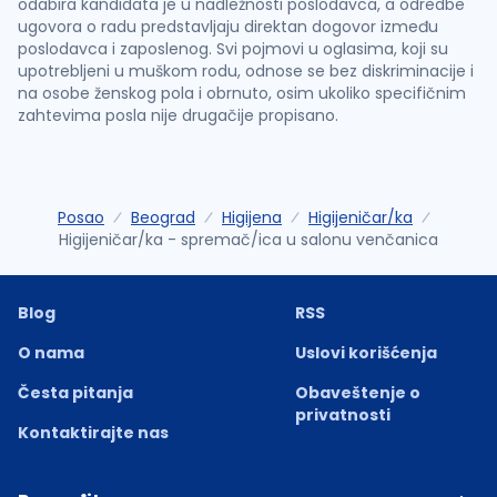
odabira kandidata je u nadležnosti poslodavca, a odredbe
ugovora o radu predstavljaju direktan dogovor između
poslodavca i zaposlenog. Svi pojmovi u oglasima, koji su
upotrebljeni u muškom rodu, odnose se bez diskriminacije i
na osobe ženskog pola i obrnuto, osim ukoliko specifičnim
zahtevima posla nije drugačije propisano.
Posao
Beograd
Higijena
Higijeničar/ka
Higijeničar/ka - spremač/ica u salonu venčanica
Blog
RSS
O nama
Uslovi korišćenja
Česta pitanja
Obaveštenje o
privatnosti
Kontaktirajte nas