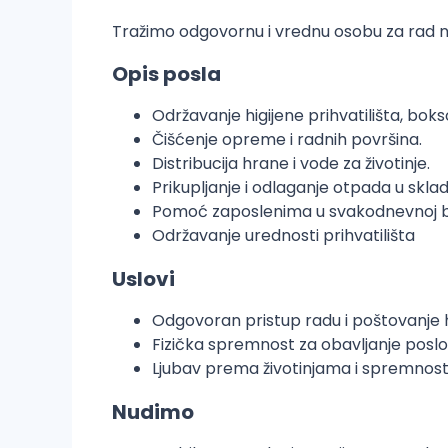
Tražimo odgovornu i vrednu osobu za rad na 
Opis posla
Održavanje higijene prihvatilišta, bokso
Čišćenje opreme i radnih površina.
Distribucija hrane i vode za životinje.
Prikupljanje i odlaganje otpada u skla
Pomoć zaposlenima u svakodnevnoj bri
Održavanje urednosti prihvatilišta
Uslovi
Odgovoran pristup radu i poštovanje h
Fizička spremnost za obavljanje posl
Ljubav prema životinjama i spremnost 
Nudimo