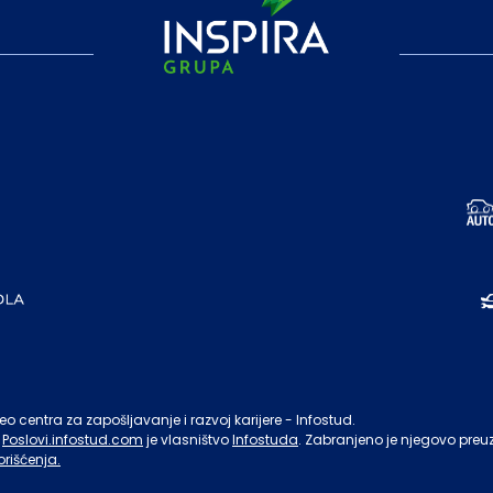
o centra za zapošljavanje i razvoj karijere - Infostud.
Poslovi.infostud.com
je vlasništvo
Infostuda
. Zabranjeno je njegovo preu
orišćenja.