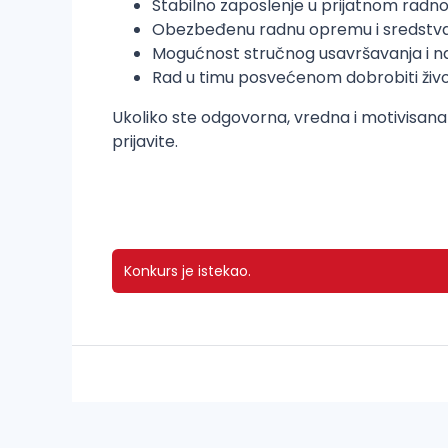
Stabilno zaposlenje u prijatnom radn
Obezbeđenu radnu opremu i sredstva
Mogućnost stručnog usavršavanja i n
Rad u timu posvećenom dobrobiti život
Ukoliko ste odgovorna, vredna i motivisana
prijavite.
Konkurs je istekao.