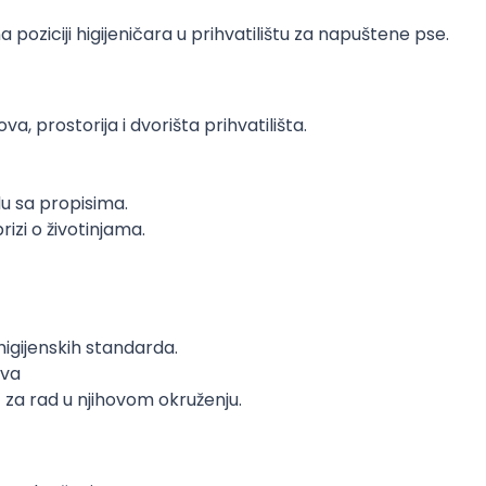
poziciji higijeničara u prihvatilištu za napuštene pse.
va, prostorija i dvorišta prihvatilišta.
du sa propisima.
zi o životinjama.
igijenskih standarda.
ova
za rad u njihovom okruženju.