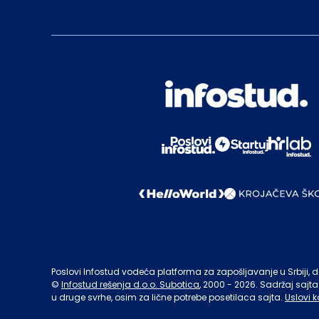
Poslovi Infostud vodeća platforma za zapošljavanje u Srbiji, de
©
Infostud rešenja d.o.o. Subotica
, 2000 -
2026
. Sadržaj sajta
u druge svrhe, osim za lične potrebe posetilaca sajta.
Uslovi k