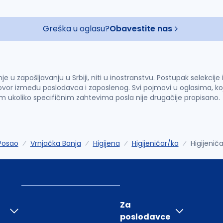
Greška u oglasu?
Obavestite nas
u zapošljavanju u Srbiji, niti u inostranstvu. Postupak selekcije
vor između poslodavca i zaposlenog. Svi pojmovi u oglasima, ko
im ukoliko specifičnim zahtevima posla nije drugačije propisano.
Posao
Vrnjačka Banja
Higijena
Higijeničar/ka
Higijeniča
Za
poslodavce