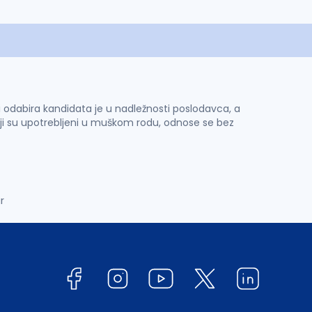
 i odabira kandidata je u nadležnosti poslodavca, a
ji su upotrebljeni u muškom rodu, odnose se bez
r