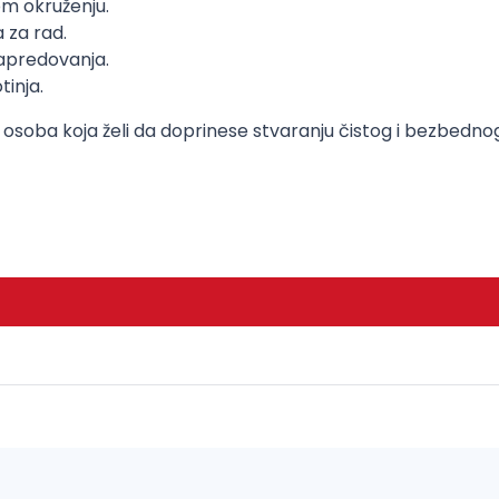
om okruženju.
 za rad.
apredovanja.
inja.
 osoba koja želi da doprinese stvaranju čistog i bezbednog