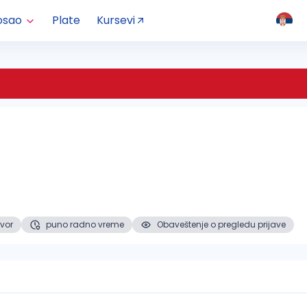
osao
Plate
Kursevi
vor
puno radno vreme
Obaveštenje o pregledu prijave