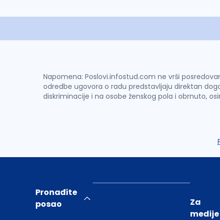
Napomena: Poslovi.infostud.com ne vrši posredovanje 
odredbe ugovora o radu predstavljaju direktan dogo
diskriminacije i na osobe ženskog pola i obrnuto, os
Pronađite
Za
posao
medije