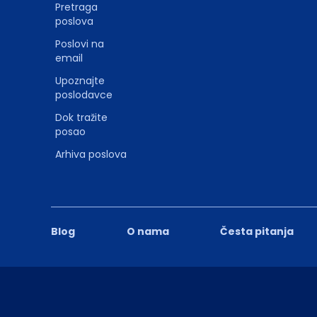
Pretraga
poslova
Poslovi na
email
Upoznajte
poslodavce
Dok tražite
posao
Arhiva poslova
Blog
O nama
Česta pitanja