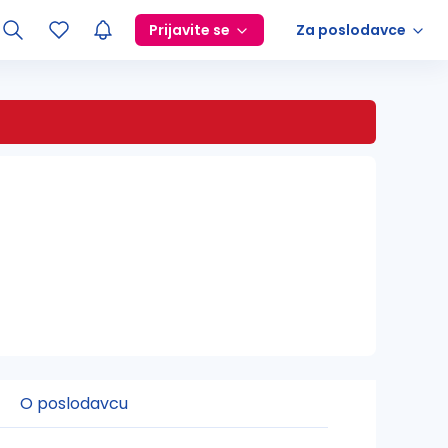
Prijavite se
Za poslodavce
O poslodavcu