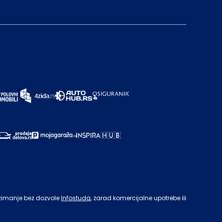
zimanje bez dozvole
Infostuda
, zarad komercijalne upotrebe ili