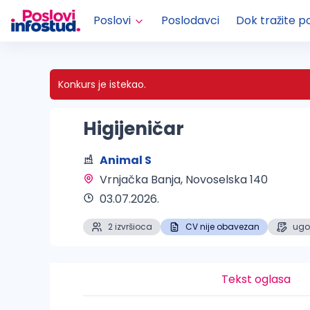
Poslovi
Poslodavci
Dok tražite p
Konkurs je istekao.
Higijeničar
Animal S
Vrnjačka Banja
, Novoselska 140
03.07.2026.
2 izvršioca
CV nije obavezan
ugo
Tekst oglasa