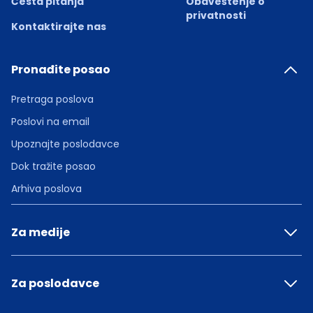
Česta pitanja
Obaveštenje o
privatnosti
Kontaktirajte nas
Pronađite posao
Pretraga poslova
Poslovi na email
Upoznajte poslodavce
Dok tražite posao
Arhiva poslova
Za medije
Za poslodavce