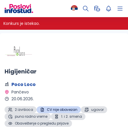
Konkurs je istekao.
Higijeničar
Poco Loco
Pančevo 
20.06.2026.
2 izvršioca
CV nije obavezan
ugovor
puno radno vreme
1. i 2. smena
Obaveštenje o pregledu prijave