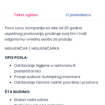
Tekst oglasa
O poslodavcu
Poco Loco, kompanija sa više od 20 godina
uspešnog poslovanja, proširuje svoj tim i traži
odgovornu i vrednu osobu za poziciju:
HIGIJENIČAR / HIGIJENIČARKA
OPIS POSLA:
Održavanje higijene u restoranu ili
poslastičarnici
Pranje sudova i kuhinjskog inventara
Održavanje čistoće radnih površina i prostora
ŠTA NUDIMO:
Stalan radni odnos