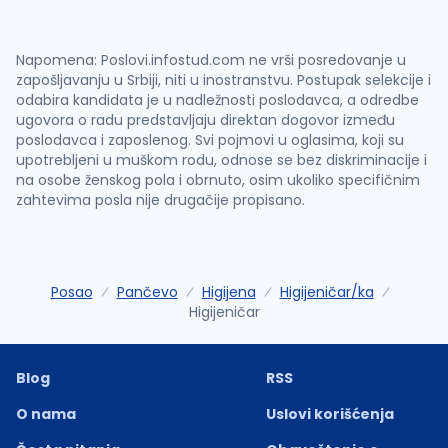
Napomena: Poslovi.infostud.com ne vrši posredovanje u
zapošljavanju u Srbiji, niti u inostranstvu. Postupak selekcije i
odabira kandidata je u nadležnosti poslodavca, a odredbe
ugovora o radu predstavljaju direktan dogovor između
poslodavca i zaposlenog. Svi pojmovi u oglasima, koji su
upotrebljeni u muškom rodu, odnose se bez diskriminacije i
na osobe ženskog pola i obrnuto, osim ukoliko specifičnim
zahtevima posla nije drugačije propisano.
Posao
Pančevo
Higijena
Higijeničar/ka
Higijeničar
Blog
RSS
O nama
Uslovi korišćenja