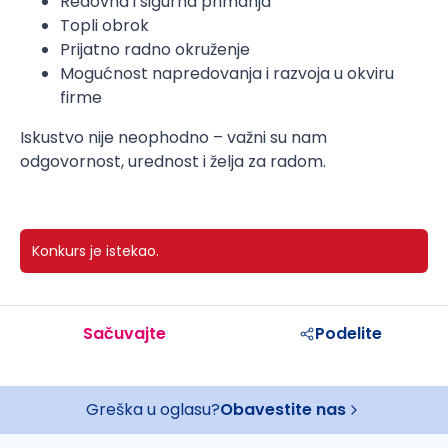
Redovna i sigurna primanja
Topli obrok
Prijatno radno okruženje
Mogućnost napredovanja i razvoja u okviru
firme
Iskustvo nije neophodno – važni su nam
odgovornost, urednost i želja za radom.
Konkurs je istekao.
Sačuvajte
Podelite
Greška u oglasu?
Obavestite nas