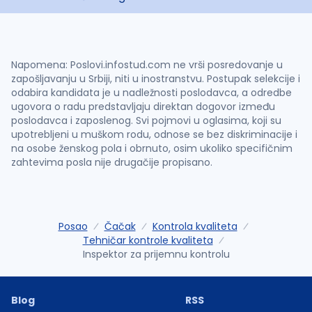
Napomena: Poslovi.infostud.com ne vrši posredovanje u
zapošljavanju u Srbiji, niti u inostranstvu. Postupak selekcije i
odabira kandidata je u nadležnosti poslodavca, a odredbe
ugovora o radu predstavljaju direktan dogovor između
poslodavca i zaposlenog. Svi pojmovi u oglasima, koji su
upotrebljeni u muškom rodu, odnose se bez diskriminacije i
na osobe ženskog pola i obrnuto, osim ukoliko specifičnim
zahtevima posla nije drugačije propisano.
Posao
Čačak
Kontrola kvaliteta
Tehničar kontrole kvaliteta
Inspektor za prijemnu kontrolu
Blog
RSS