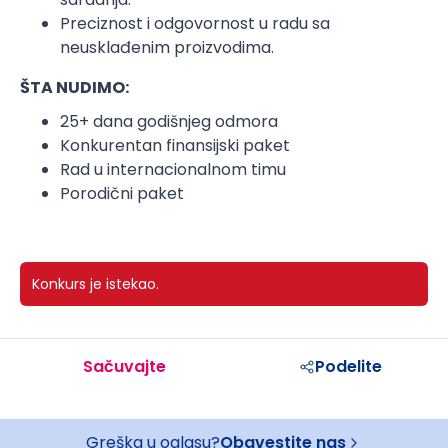
Preciznost i odgovornost u radu sa
neusklađenim proizvodima.
ŠTA NUDIMO:
25+ dana godišnjeg odmora
Konkurentan finansijski paket
Rad u internacionalnom timu
Porodični paket
Konkurs je istekao.
Sačuvajte
Podelite
Greška u oglasu?
Obavestite nas