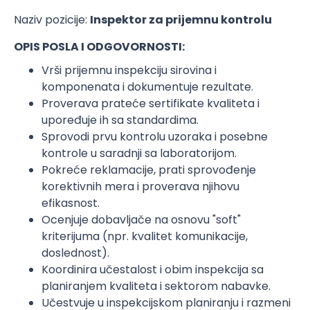
Naziv pozicije:
Inspektor za prijemnu kontrolu
OPIS POSLA I ODGOVORNOSTI:
Vrši prijemnu inspekciju sirovina i
komponenata i dokumentuje rezultate.
Proverava prateće sertifikate kvaliteta i
upoređuje ih sa standardima.
Sprovodi prvu kontrolu uzoraka i posebne
kontrole u saradnji sa laboratorijom.
Pokreće reklamacije, prati sprovođenje
korektivnih mera i proverava njihovu
efikasnost.
Ocenjuje dobavljače na osnovu "soft"
kriterijuma (npr. kvalitet komunikacije,
doslednost).
Koordinira učestalost i obim inspekcija sa
planiranjem kvaliteta i sektorom nabavke.
Učestvuje u inspekcijskom planiranju i razmeni