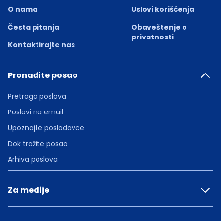
O nama
Uslovi korišćenja
Česta pitanja
Obaveštenje o
privatnosti
Kontaktirajte nas
Pronađite posao
Pretraga poslova
Poslovi na email
Upoznajte poslodavce
Dok tražite posao
Arhiva poslova
Za medije