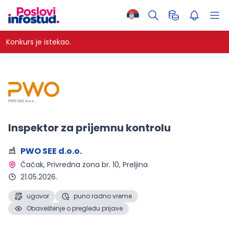
Konkurs je istekao.
Inspektor za prijemnu kontrolu
PWO SEE d.o.o.
Čačak
, Privredna zona br. 10, Preljina
21.05.2026.
ugovor
puno radno vreme
Obaveštenje o pregledu prijave