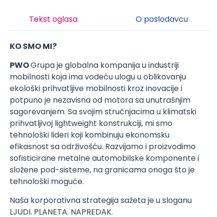
Tekst oglasa
O poslodavcu
KO SMO MI?
PWO
Grupa je globalna kompanija u industriji
mobilnosti koja ima vodeću ulogu u oblikovanju
ekološki prihvatljive mobilnosti kroz inovacije i
potpuno je nezavisna od motora sa unutrašnjim
sagorevanjem. Sa svojim stručnjacima u klimatski
prihvatljivoj lightweight konstrukciji, mi smo
tehnološki lideri koji kombinuju ekonomsku
efikasnost sa održivošću. Razvijamo i proizvodimo
sofisticirane metalne automobilske komponente i
složene pod-sisteme, na granicama onoga što je
tehnološki moguće.
Naša korporativna strategija sažeta je u sloganu
LJUDI. PLANETA. NAPREDAK.