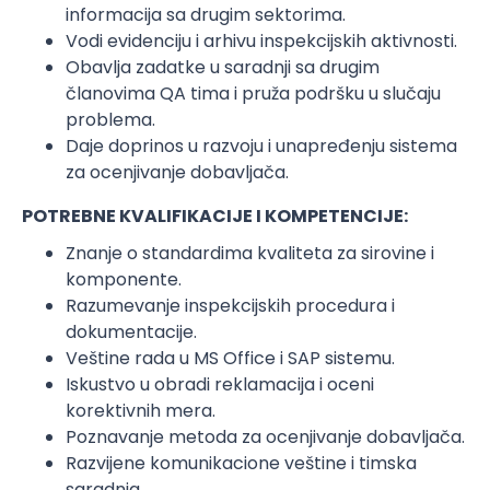
informacija sa drugim sektorima.
Vodi evidenciju i arhivu inspekcijskih aktivnosti.
Obavlja zadatke u saradnji sa drugim
članovima QA tima i pruža podršku u slučaju
problema.
Daje doprinos u razvoju i unapređenju sistema
za ocenjivanje dobavljača.
POTREBNE KVALIFIKACIJE I KOMPETENCIJE:
Znanje o standardima kvaliteta za sirovine i
komponente.
Razumevanje inspekcijskih procedura i
dokumentacije.
Veštine rada u MS Office i SAP sistemu.
Iskustvo u obradi reklamacija i oceni
korektivnih mera.
Poznavanje metoda za ocenjivanje dobavljača.
Razvijene komunikacione veštine i timska
saradnja.