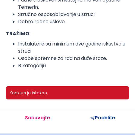
Temerin.
Stručno osposobljavanje u struci.
Dobre radne uslove.
TRAŽIMO:
Instalatere sa minimum dve godine iskustva u
struci
Osobe spremne za rad na duže staze.
B kategoriju
Konkurs je istekao.
Sačuvajte
Podelite