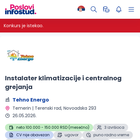
Konkurs je istekao.
Instalater klimatizacije i centralnog
grejanja
Tehno Energo
Temerin | Terenski rad
, Novoadska 293
26.05.2026.
neto 100.000 - 150.000 RSD (mesečno)
3 izvršioca
CV nije obavezan
ugovor
puno radno vreme