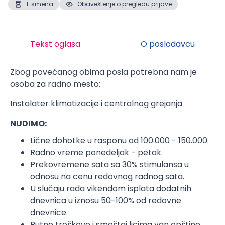
1. smena
Obaveštenje o pregledu prijave
Tekst oglasa
O poslodavcu
Zbog povećanog obima posla potrebna nam je
osoba za radno mesto:
Instalater klimatizacije i centralnog grejanja
NUDIMO:
Lične dohotke u rasponu od 100.000 - 150.000.
Radno vreme ponedeljak - petak.
Prekovremene sata sa 30% stimulansa u
odnosu na cenu redovnog radnog sata.
U slučaju rada vikendom isplata dodatnih
dnevnica u iznosu 50-100% od redovne
dnevnice.
Putne troškove i smeštaj licima van opštine