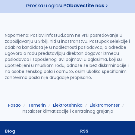
Greška u oglasu?
Obavestite nas
Napomena: Poslovi.infostud.com ne vrši posredovanje u
zapošljavanju u Srbiji, niti u inostranstvu. Postupak selekcije i
odabira kandidata je u nadležnosti poslodavca, a odredbe
ugovora o radu predstavljaju direktan dogovor između
poslodavca i zaposlenog. Svi pojmovi u oglasima, koji su
upotrebljeni u muškom rodu, odnose se bez diskriminacije i
na osobe ženskog pola i obrnuto, osim ukoliko specifičnim
zahtevima posla nije drugačije propisano.
Posao
Temerin
Elektrotehnika
Elektromonter
Instalater klimatizacije i centralnog grejanja
Blog
RSS