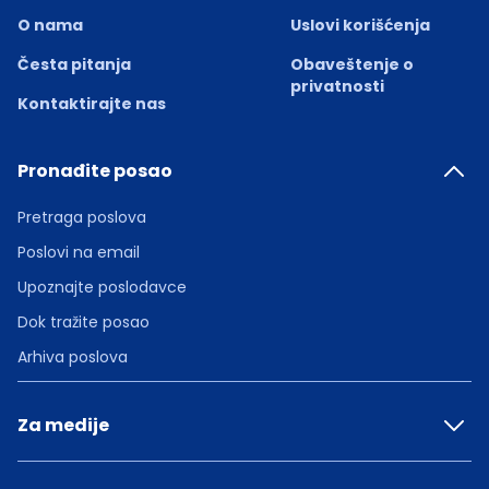
O nama
Uslovi korišćenja
Česta pitanja
Obaveštenje o
privatnosti
Kontaktirajte nas
Pronađite posao
Pretraga poslova
Poslovi na email
Upoznajte poslodavce
Dok tražite posao
Arhiva poslova
Za medije