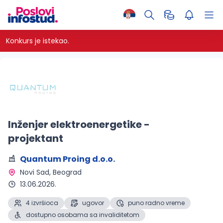
Konkurs je istekao.
Inženjer elektroenergetike -
projektant
Quantum Proing d.o.o.
Novi Sad, Beograd 
13.06.2026.
4 izvršioca
ugovor
puno radno vreme
dostupno osobama sa invaliditetom