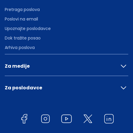
Pretraga poslova
Poslovi na email
Upoznajte poslodavce
Dok tražite posao
Arhiva poslova
Za medije
Za poslodavce