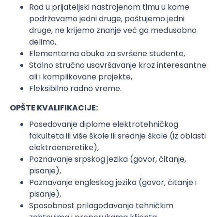
Rad u prijateljski nastrojenom timu u kome
podržavamo jedni druge, poštujemo jedni
druge, ne krijemo znanje već ga međusobno
delimo,
Elementarna obuka za svršene studente,
Stalno stručno usavršavanje kroz interesantne
ali i komplikovane projekte,
Fleksibilno radno vreme.
OPŠTE KVALIFIKACIJE:
Posedovanje diplome elektrotehničkog
fakulteta ili više škole ili srednje škole (iz oblasti
elektroeneretike),
Poznavanje srpskog jezika (govor, čitanje,
pisanje),
Poznavanje engleskog jezika (govor, čitanje i
pisanje),
Sposobnost prilagođavanja tehničkim