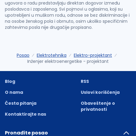
ugovora o radu predstavljaju direktan dogovor između
poslodavca i zaposlenog. Svi pojmovi u oglasima, koji su
upotrebljeni u muškom rodu, odnose se bez diskriminacije i
na osobe ženskog pola i obrnuto, osim ukoliko specifičnim
zahtevima posla nije drugačije propisano.
Posao
Elektrotehnika
Elektro-projektant
Inženjer elektroenergetike - projektant
Blog
RSS
O nama
Uslovi korišćenja
Česta pitanja
Obaveštenje o
privatnosti
Kontaktirajte nas
Pronađite posao