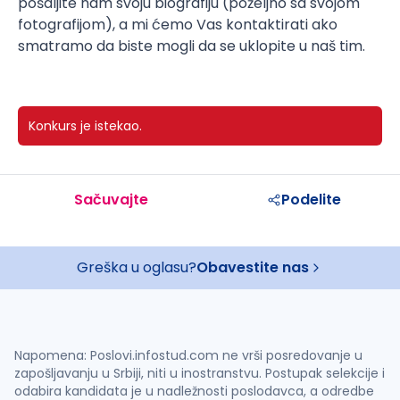
pošaljite nam svoju biografiju (poželjno sa svojom
fotografijom), a mi ćemo Vas kontaktirati ako
smatramo da biste mogli da se uklopite u naš tim.
Konkurs je istekao.
Sačuvajte
Podelite
Greška u oglasu?
Obavestite nas
Napomena: Poslovi.infostud.com ne vrši posredovanje u
zapošljavanju u Srbiji, niti u inostranstvu. Postupak selekcije i
odabira kandidata je u nadležnosti poslodavca, a odredbe