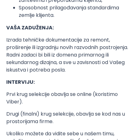
zahtevima i preporukama klijenta,
Sposobnost prilagođavanja standardima
zemlje klijenta.
VAŠA ZADUŽENJA:
Izrada tehničke dokumentacije za remont,
proširenje ili izgradnju novih razvodnih postrojenja.
Radni zadaci bi bili iz domena primarnog ili
sekundarnog dizajna, a sve u zavisnosti od Vašeg
iskustva i potreba posla.
INTERVIJU:
Prvi krug selekcije obavlja se online (koristimo
Viber).
Drugi (finalni) krug selekcije, obavlja se kod nas u
prostorijama firme.
Ukoliko možete da vidite sebe u našem timu,