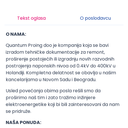
Tekst oglasa
O poslodavcu
O NAMA:
Quantum Proing doo je kompanija koja se bavi
izradom tehničke dokumentacije za remont,
proširenje postojećih ili izgradnju novih razvodnih
postrojenja naponskih nivoa od 0.4kV do 400kV u
Holandiji. Kompletna delatnost se obavlja u našim
kancelarijama u Novom Sadu i Beogradu.
Usled povećanja obima posla rešili smo da
proširimo naš tim i zato tražimo inžinjere
elektroenergetike koji bi bili zainteresovani da nam
se pridruže.
NAŠA PONUDA: