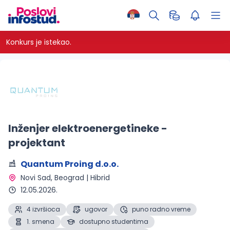
Konkurs je istekao.
Inženjer elektroenergetineke -
projektant
Quantum Proing d.o.o.
Novi Sad, Beograd | Hibrid 
12.05.2026.
4 izvršioca
ugovor
puno radno vreme
1. smena
dostupno studentima