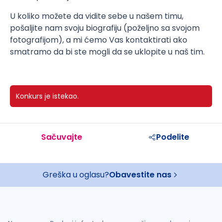
U koliko možete da vidite sebe u našem timu,
pošaljite nam svoju biografiju (poželjno sa svojom
fotografijom), a mi ćemo Vas kontaktirati ako
smatramo da bi ste mogli da se uklopite u naš tim.
Konkurs je istekao.
Sačuvajte
Podelite
Greška u oglasu?
Obavestite nas