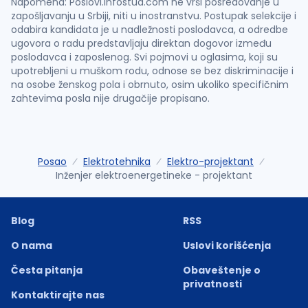
Napomena: Poslovi.infostud.com ne vrši posredovanje u
zapošljavanju u Srbiji, niti u inostranstvu. Postupak selekcije i
odabira kandidata je u nadležnosti poslodavca, a odredbe
ugovora o radu predstavljaju direktan dogovor između
poslodavca i zaposlenog. Svi pojmovi u oglasima, koji su
upotrebljeni u muškom rodu, odnose se bez diskriminacije i
na osobe ženskog pola i obrnuto, osim ukoliko specifičnim
zahtevima posla nije drugačije propisano.
Posao
Elektrotehnika
Elektro-projektant
Inženjer elektroenergetineke - projektant
Blog
RSS
O nama
Uslovi korišćenja
Česta pitanja
Obaveštenje o
privatnosti
Kontaktirajte nas