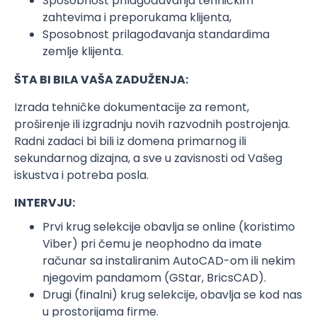
Sposobnost prilagođavanja tehničkim
zahtevima i preporukama klijenta,
Sposobnost prilagođavanja standardima
zemlje klijenta.
ŠTA BI BILA VAŠA ZADUŽENJA:
Izrada tehničke dokumentacije za remont,
proširenje ili izgradnju novih razvodnih postrojenja.
Radni zadaci bi bili iz domena primarnog ili
sekundarnog dizajna, a sve u zavisnosti od Vašeg
iskustva i potreba posla.
INTERVJU:
Prvi krug selekcije obavlja se online (koristimo
Viber) pri čemu je neophodno da imate
računar sa instaliranim AutoCAD-om ili nekim
njegovim pandamom (GStar, BricsCAD).
Drugi (finalni) krug selekcije, obavlja se kod nas
u prostorijama firme.