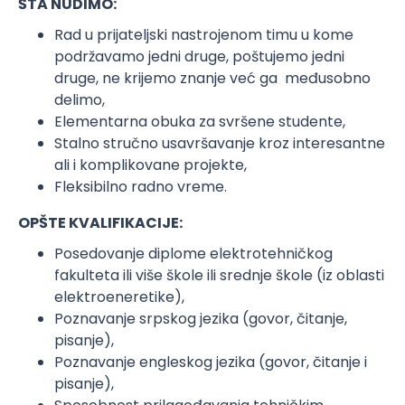
ŠTA NUDIMO:
Rad u prijateljski nastrojenom timu u kome
podržavamo jedni druge, poštujemo jedni
druge, ne krijemo znanje već ga međusobno
delimo,
Elementarna obuka za svršene studente,
Stalno stručno usavršavanje kroz interesantne
ali i komplikovane projekte,
Fleksibilno radno vreme.
OPŠTE KVALIFIKACIJE:
Posedovanje diplome elektrotehničkog
fakulteta ili više škole ili srednje škole (iz oblasti
elektroeneretike),
Poznavanje srpskog jezika (govor, čitanje,
pisanje),
Poznavanje engleskog jezika (govor, čitanje i
pisanje),