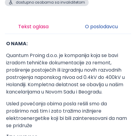
dostupno osobama sa invaliditetom
Tekst oglasa
O poslodavcu
O NAMA:
Quantum Proing d.o.o. je kompanija koja se bavi
izradom tehničke dokumentacije za remont,
proširenje postojećih ili izgradnju novih razvodnih
postrojenja naponskog nivoa od 0.4kV do 400kV u
Holandiji. Kompletna delatnost se obavlja u našim
kancelarijama u Novom Sadu i Beogradu.
Usled povećanja obima posla rešili smo da
proširimo naš tim i zato tražimo inžinjere
elektroenergetike koji bi bili zainteresovani da nam
se pridruže