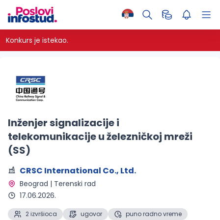
Konkurs je istekao.
Inženjer signalizacije i
telekomunikacije u železničkoj mreži
(SS)
CRSC International Co., Ltd.
Beograd | Terenski rad 
17.06.2026.
2 izvršioca
ugovor
puno radno vreme