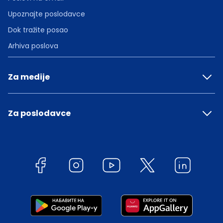
Upoznajte poslodavce
Dok tražite posao
Arhiva poslova
Za medije
Za poslodavce