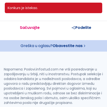
Konkurs je istekao.
Sačuvajte
Podelite
Greška u oglasu?
Obavestite nas
Napomena: Poslovi.infostud.com ne vrši posredovanje u
zapošljavanju u Srbiji, niti u inostranstvu. Postupak selekcije i
odabira kandidata je u nadležnosti poslodavca, a odredbe
ugovora o radu predstavljaju direktan dogovor između
poslodavca i zaposlenog. Svi pojmovi u oglasima, koji su
upotrebljeni u muškom rodu, odnose se bez diskriminacije i
na osobe ženskog pola i obrnuto, osim ukoliko specifičnim
zahtevima posla nije drugačije propisano.