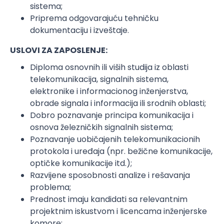
sistema;
Priprema odgovarajuću tehničku
dokumentaciju i izveštaje.
USLOVI ZA ZAPOSLENJE:
Diploma osnovnih ili viših studija iz oblasti
telekomunikacija, signalnih sistema,
elektronike i informacionog inženjerstva,
obrade signala i informacija ili srodnih oblasti;
Dobro poznavanje principa komunikacija i
osnova železničkih signalnih sistema;
Poznavanje uobičajenih telekomunikacionih
protokola i uređaja (npr. bežične komunikacije,
optičke komunikacije itd.);
Razvijene sposobnosti analize i rešavanja
problema;
Prednost imaju kandidati sa relevantnim
projektnim iskustvom i licencama inženjerske
komore;