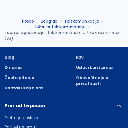
Posao
Beograd
Telekomunikacije
Inženjer telekomunikacija
Inženjer signalizacije i telekomunikacije u železničkoj mreži
(SS)
Blog
RSS
O nama
Uslovi korišćenja
Česta pitanja
Obaveštenje o
privatnosti
Kontaktirajte nas
Pronađite posao
Pretraga poslova
Poslovi na email