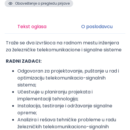
Obaveštenje o pregledu prijave
Tekst oglasa
O poslodavcu
Traže se dva izvršioca na radnom mestu inženjera
za železničke telekomunikacione i signalne sisteme
RADNI ZADACI:
Odgovoran za projektovanje, puštanje u rad i
optimizaciju telekomunikacio-signalnih
sistema;
Učestvuje u planiranju projekata i
implementaciji tehnologija;
Instalacija, testiranje i održavanje signalne
opreme;
Analizira i rešava tehničke probleme u radu
železničkih telekomunikaciono-signalnih