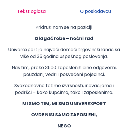
Tekst oglasa
O poslodavcu
Pridruži nam se na poziciji:
Izlagač robe – noćni rad
Univerexport je najveći domaći trgovinski lanac sa
više od 35 godina uspešnog poslovanja.
Naš tim, preko 3500 zaposlenih čine odgovorni,
pouzdani, vedri i posvećeni pojedinci.
Svakodnevno težimo izvrsnosti, inovacijama i
podršci – kako kupcima, tako i zaposlenima.
MI SMO TIM, MI SMO UNIVEREXPORT
OVDE NISI SAMO ZAPOSLENI,
NEGO