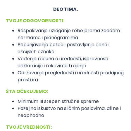
DEO TIMA.
TVOJE ODGOVORNOSTI:
Raspakivanje i izlaganje robe prema zadatim
normama i planogramima
Popunjavanje polica i postavljanje cena i
akcijskih oznaka
Vođenje računa o urednosti, ispravnosti
deklaracija i rokovima trajanja
Održavanje preglednosti i urednosti prodajnog
prostora
ŠTA OČEKUJEMO:
Minimum III stepen stručne spreme
Poželjno iskustvo na sličnim poslovima, ali ne i
neophodno
TVOJE VREDNOSTI: