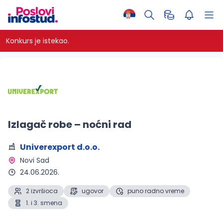
Konkurs je istekao.
Izlagač robe – noćni rad
Univerexport d.o.o.
Novi Sad 
24.06.2026.
2 izvršioca
ugovor
puno radno vreme
1. i 3. smena