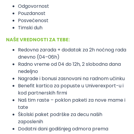
Odgovornost
Pouzdanost
Posvećenost
Timski duh
NAŠE VREDNOSTI ZA TEBE:
Redovna zarada + dodatak za 2h noćnog rada
dnevno (04–06h)
Radno vreme od 04 do 12h, 2 slobodna dana
nedeljno
Nagrade i bonusi zasnovani na radnom učinku
Benefit kartica za popuste u Univerexport-u i
kod partnerskih firmi
Naš tim raste – poklon paketi za nove mame i
tate
Školski paket podrške za decu naših
zaposlenih
Dodatni dani godišnjeg odmora prema