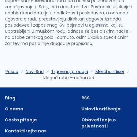
Napomena: Poslovi.infostud.com ne vrši posredovanje u
zapošljavanju u Srbiji, niti u inostranstvu. Postupak selekcije i
odabira kandidata je u nadležnosti poslodavca, a odredbe
ugovora o radu predstavljaju direktan dogovor između
poslodavca i zaposlenog. Svi pojmovi u oglasima, koji su
upotrebljeni u muškom rodu, odnose se bez diskriminacije i
na osobe ženskog pola i obrnuto, osim ukoliko specifičnim
zahtevima posla nije drugačije propisano.
Posao
Novi Sad
Trgovina, prodaja
Merchandiser
Izlagač robe – noćni rad
Blog
RSS
O nama
Uslovi korišćenja
Česta pitanja
Obaveštenje o
privatnosti
Kontaktirajte nas