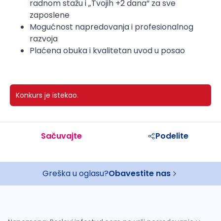
radnom stažu i „Tvojih +2 dana“ za sve
zaposlene
Mogućnost napredovanja i profesionalnog
razvoja
Plaćena obuka i kvalitetan uvod u posao
Konkurs je istekao.
Sačuvajte
Podelite
Greška u oglasu?
Obavestite nas