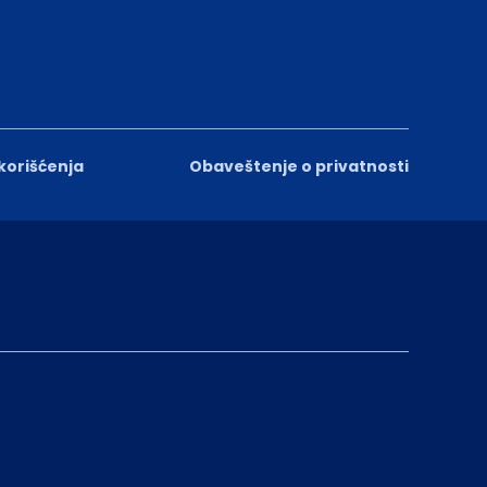
 korišćenja
Obaveštenje o privatnosti