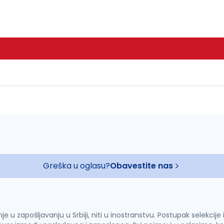
Greška u oglasu?
Obavestite nas
u zapošljavanju u Srbiji, niti u inostranstvu. Postupak selekcije