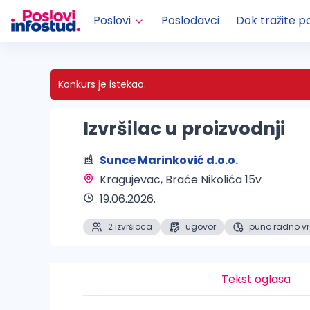
Poslovi
Poslodavci
Dok tražite p
Konkurs je istekao.
Izvršilac u proizvodnji
Sunce Marinković d.o.o.
Kragujevac
, Braće Nikolića 15v
19.06.2026.
2 izvršioca
ugovor
puno radno v
Tekst oglasa