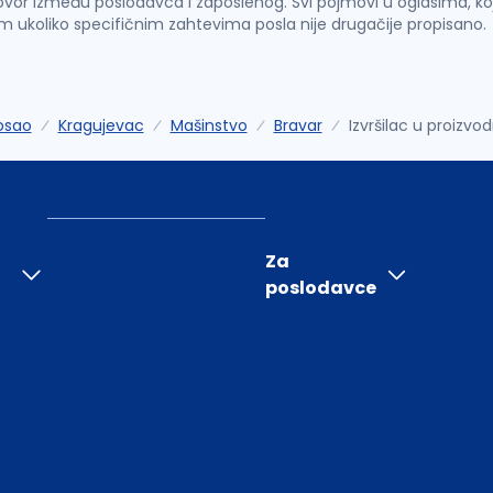
vor između poslodavca i zaposlenog. Svi pojmovi u oglasima, ko
im ukoliko specifičnim zahtevima posla nije drugačije propisano.
osao
Kragujevac
Mašinstvo
Bravar
Izvršilac u proizvod
Za
poslodavce