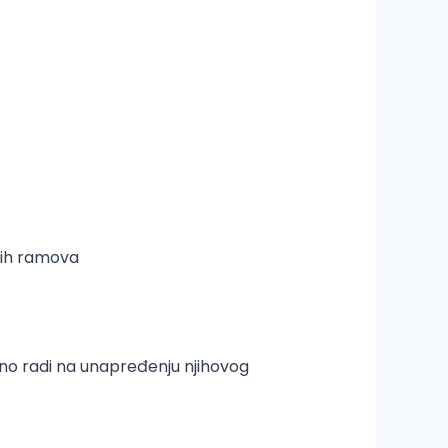
kih ramova
tno radi na unapređenju njihovog