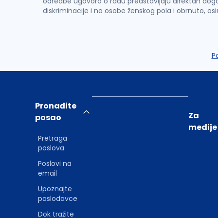
odredbe ugovora o radu predstavljaju direktan dogo
diskriminacije i na osobe ženskog pola i obrnuto, os
P
Pronađite
Za
posao
medije
Pretraga
poslova
Poslovi na
email
Upoznajte
poslodavce
Dok tražite