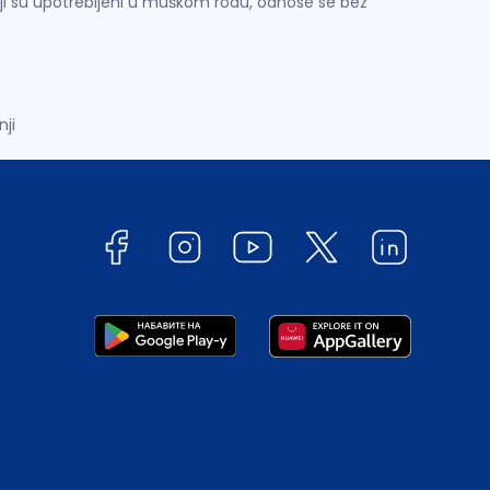
ji su upotrebljeni u muškom rodu, odnose se bez
nji