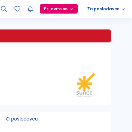
Prijavite se
Za poslodavce
O poslodavcu