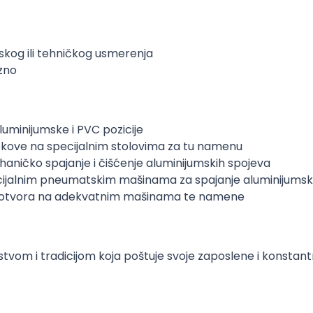
kog ili tehničkog usmerenja
ezno
uminijumske i PVC pozicije
tokove na specijalnim stolovima za tu namenu
aničko spajanje i čišćenje aluminijumskih spojeva
pecijalnim pneumatskim mašinama za spajanje aluminijums
kih otvora na adekvatnim mašinama te namene
stvom i tradicijom koja poštuje svoje zaposlene i konstan