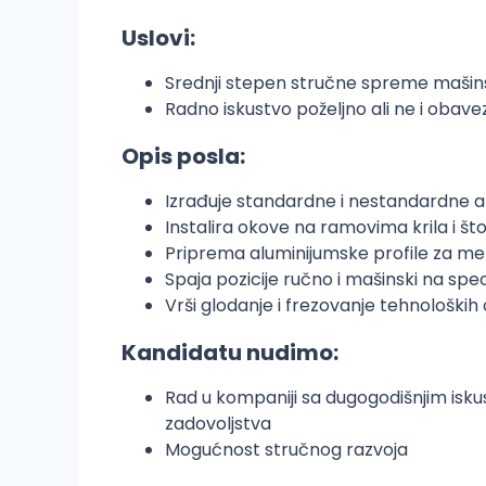
Uslovi:
Srednji stepen stručne spreme mašins
Radno iskustvo poželjno ali ne i obav
Opis posla:
Izrađuje standardne i nestandardne al
Instalira okove na ramovima krila i š
Priprema aluminijumske profile za meh
Spaja pozicije ručno i mašinski na s
Vrši glodanje i frezovanje tehnološ
Kandidatu nudimo:
Rad u kompaniji sa dugogodišnjim isku
zadovoljstva
Mogućnost stručnog razvoja