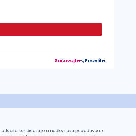
Sačuvajte
Podelite
 i odabira kandidata je u nadležnosti poslodavca, a