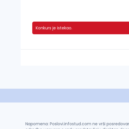
Konkurs je istekao.
Napomena: Poslovi.infostud.com ne vrši posredovanje 