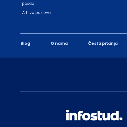
posao
Arhiva poslova
Blog
O nama
Česta pitanja