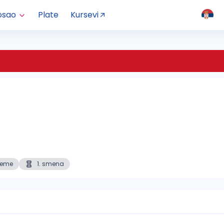
osao
Plate
Kursevi
reme
1. smena