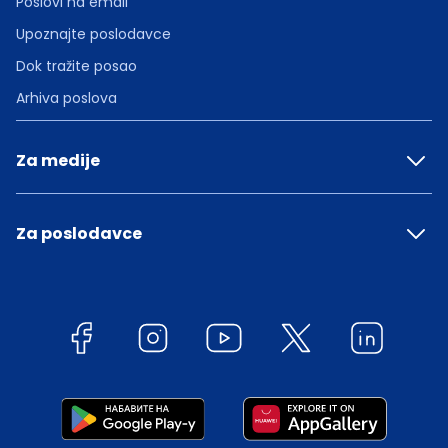
Poslovi na email
Upoznajte poslodavce
Dok tražite posao
Arhiva poslova
Za medije
Za poslodavce