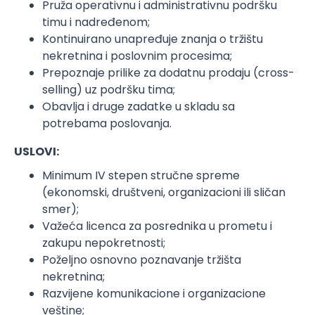
Pruža operativnu i administrativnu podršku
timu i nadređenom;
Kontinuirano unapređuje znanja o tržištu
nekretnina i poslovnim procesima;
Prepoznaje prilike za dodatnu prodaju (cross-
selling) uz podršku tima;
Obavlja i druge zadatke u skladu sa
potrebama poslovanja.
USLOVI:
Minimum IV stepen stručne spreme
(ekonomski, društveni, organizacioni ili sličan
smer);
Važeća licenca za posrednika u prometu i
zakupu nepokretnosti;
Poželjno osnovno poznavanje tržišta
nekretnina;
Razvijene komunikacione i organizacione
veštine;