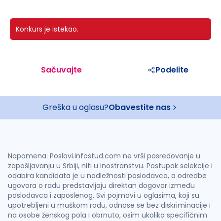
Konkurs je istekao.
Sačuvajte
Podelite
Greška u oglasu?
Obavestite nas
Napomena: Poslovi.infostud.com ne vrši posredovanje u
zapošljavanju u Srbiji, niti u inostranstvu. Postupak selekcije i
odabira kandidata je u nadležnosti poslodavca, a odredbe
ugovora o radu predstavljaju direktan dogovor između
poslodavca i zaposlenog. Svi pojmovi u oglasima, koji su
upotrebljeni u muškom rodu, odnose se bez diskriminacije i
na osobe ženskog pola i obrnuto, osim ukoliko specifičnim