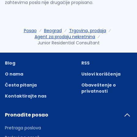
zahtevima posla nije drugačije propisano.
Posao
Beograd
Trgovina, prodaja
Agent za prodaju nekretnina
Junior Residential Consultant
Blog
RSS
O nama
Uslovi korišćenja
Česta pitanja
Obaveštenje o
privatnosti
Kontaktirajte nas
Pronađite posao
Pretraga poslova