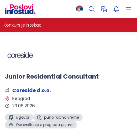
Konkurs je istekao.
Junior Residential Consultant
Coreside d.o.o.
Beograd 
23.06.2026.
ugovor
puno radno vreme
Obaveštenje o pregledu prijave