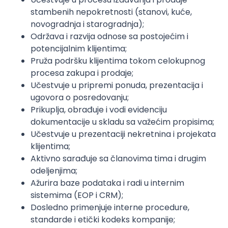
stambenih nepokretnosti (stanovi, kuće,
novogradnja i starogradnja);
Održava i razvija odnose sa postojećim i
potencijalnim klijentima;
Pruža podršku klijentima tokom celokupnog
procesa zakupa i prodaje;
Učestvuje u pripremi ponuda, prezentacija i
ugovora o posredovanju;
Prikuplja, obrađuje i vodi evidenciju
dokumentacije u skladu sa važećim propisima;
Učestvuje u prezentaciji nekretnina i projekata
klijentima;
Aktivno sarađuje sa članovima tima i drugim
odeljenjima;
Ažurira baze podataka i radi u internim
sistemima (EOP i CRM);
Dosledno primenjuje interne procedure,
standarde i etički kodeks kompanije;