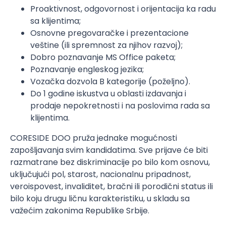
Proaktivnost, odgovornost i orijentacija ka radu
sa klijentima;
Osnovne pregovaračke i prezentacione
veštine (ili spremnost za njihov razvoj);
Dobro poznavanje MS Office paketa;
Poznavanje engleskog jezika;
Vozačka dozvola B kategorije (poželjno).
Do 1 godine iskustva u oblasti izdavanja i
prodaje nepokretnosti i na poslovima rada sa
klijentima.
CORESIDE DOO pruža jednake mogućnosti
zapošljavanja svim kandidatima. Sve prijave će biti
razmatrane bez diskriminacije po bilo kom osnovu,
uključujući pol, starost, nacionalnu pripadnost,
veroispovest, invaliditet, bračni ili porodični status ili
bilo koju drugu ličnu karakteristiku, u skladu sa
važećim zakonima Republike Srbije.