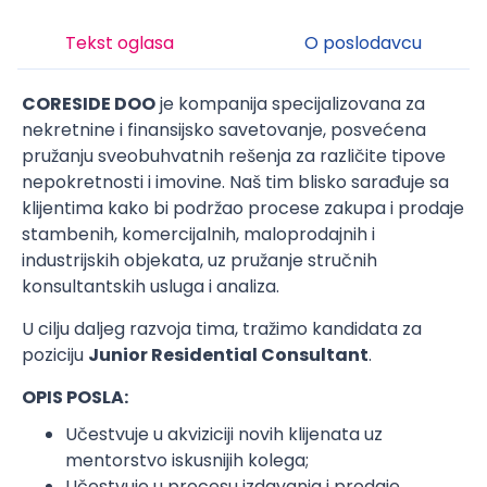
Tekst oglasa
O poslodavcu
CORESIDE DOO
je kompanija specijalizovana za
nekretnine i finansijsko savetovanje, posvećena
pružanju sveobuhvatnih rešenja za različite tipove
nepokretnosti i imovine. Naš tim blisko sarađuje sa
klijentima kako bi podržao procese zakupa i prodaje
stambenih, komercijalnih, maloprodajnih i
industrijskih objekata, uz pružanje stručnih
konsultantskih usluga i analiza.
U cilju daljeg razvoja tima, tražimo kandidata za
poziciju
Junior Residential Consultant
.
OPIS POSLA:
Učestvuje u akviziciji novih klijenata uz
mentorstvo iskusnijih kolega;
Učestvuje u procesu izdavanja i prodaje