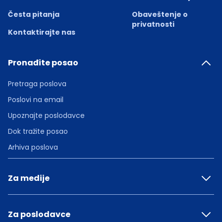
Česta pitanja
Obaveštenje o
privatnosti
Kontaktirajte nas
Pronađite posao
Pretraga poslova
Poslovi na email
Upoznajte poslodavce
Dok tražite posao
Arhiva poslova
Za medije
Za poslodavce