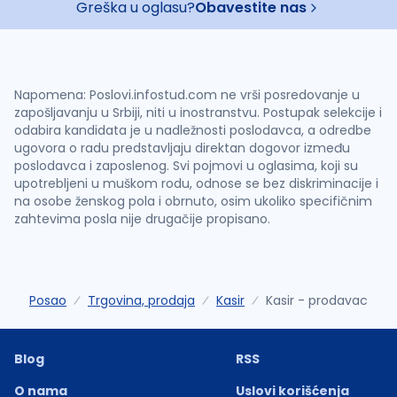
Greška u oglasu?
Obavestite nas
Napomena: Poslovi.infostud.com ne vrši posredovanje u
zapošljavanju u Srbiji, niti u inostranstvu. Postupak selekcije i
odabira kandidata je u nadležnosti poslodavca, a odredbe
ugovora o radu predstavljaju direktan dogovor između
poslodavca i zaposlenog. Svi pojmovi u oglasima, koji su
upotrebljeni u muškom rodu, odnose se bez diskriminacije i
na osobe ženskog pola i obrnuto, osim ukoliko specifičnim
zahtevima posla nije drugačije propisano.
Posao
Trgovina, prodaja
Kasir
Kasir - prodavac
Blog
RSS
O nama
Uslovi korišćenja