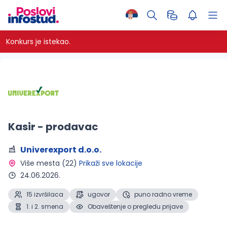
Konkurs je istekao.
Kasir - prodavac
Univerexport d.o.o.
Više mesta (22) 
Prikaži sve lokacije
24.06.2026.
15 izvršilaca
ugovor
puno radno vreme
1. i 2. smena
Obaveštenje o pregledu prijave