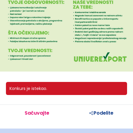
Konkurs je istekao.
Sačuvajte
Podelite