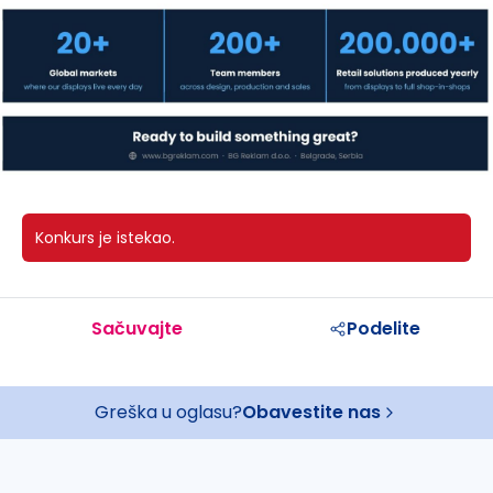
Konkurs je istekao.
Sačuvajte
Podelite
Greška u oglasu?
Obavestite nas