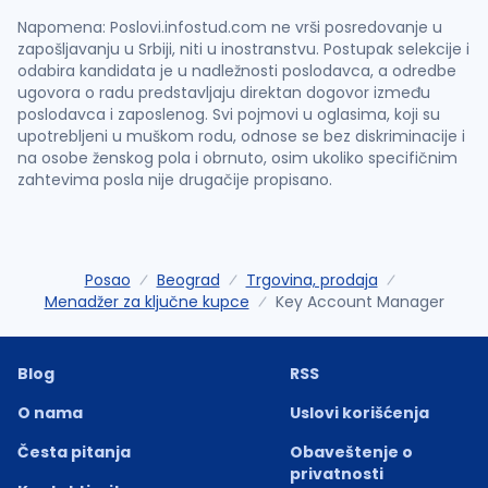
Napomena: Poslovi.infostud.com ne vrši posredovanje u
zapošljavanju u Srbiji, niti u inostranstvu. Postupak selekcije i
odabira kandidata je u nadležnosti poslodavca, a odredbe
ugovora o radu predstavljaju direktan dogovor između
poslodavca i zaposlenog. Svi pojmovi u oglasima, koji su
upotrebljeni u muškom rodu, odnose se bez diskriminacije i
na osobe ženskog pola i obrnuto, osim ukoliko specifičnim
zahtevima posla nije drugačije propisano.
Posao
Beograd
Trgovina, prodaja
Menadžer za ključne kupce
Key Account Manager
Blog
RSS
O nama
Uslovi korišćenja
Česta pitanja
Obaveštenje o
privatnosti