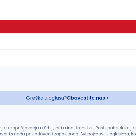
Greška u oglasu?
Obavestite nas
u zapošljavanju u Srbiji, niti u inostranstvu. Postupak selekcije
vor između poslodavca i zaposlenog. Svi pojmovi u oglasima, ko