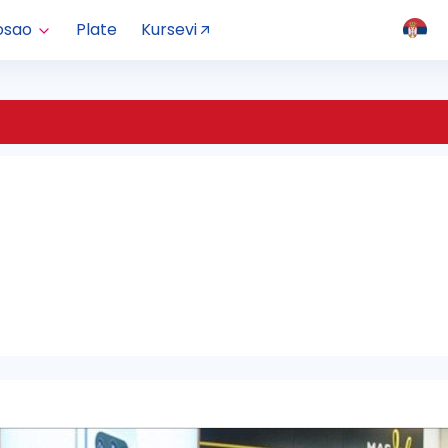
osao
Plate
Kursevi