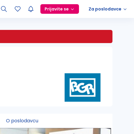
Prijavite se
Za poslodavce
O poslodavcu