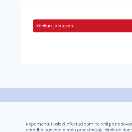
Konkurs je istekao.
Napomena: Poslovi.infostud.com ne vrši posredovanje 
odredbe ugovora o radu predstavljaju direktan dogo