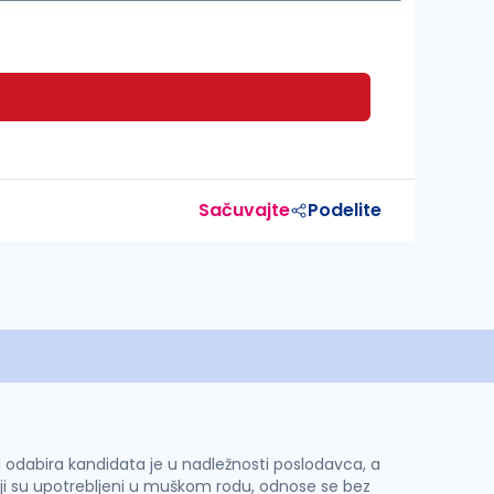
Sačuvajte
Podelite
 i odabira kandidata je u nadležnosti poslodavca, a
ji su upotrebljeni u muškom rodu, odnose se bez