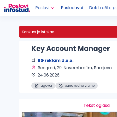
Poslovi
Poslodavci
Dok tražite p
Konkurs je istekao.
Key Account Manager
BG reklam d.o.o.
Beograd
, 29. Novembra 1m, Barajevo
24.06.2026.
ugovor
puno radno vreme
Tekst oglasa