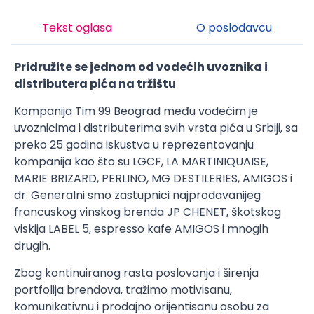
Tekst oglasa
O poslodavcu
Pridružite se jednom od vodećih uvoznika i
distributera pića na tržištu
Kompanija Tim 99 Beograd među vodećim je
uvoznicima i distributerima svih vrsta pića u Srbiji, sa
preko 25 godina iskustva u reprezentovanju
kompanija kao što su LGCF, LA MARTINIQUAISE,
MARIE BRIZARD, PERLINO, MG DESTILERIES, AMIGOS i
dr. Generalni smo zastupnici najprodavanijeg
francuskog vinskog brenda JP CHENET, škotskog
viskija LABEL 5, espresso kafe AMIGOS i mnogih
drugih.
Zbog kontinuiranog rasta poslovanja i širenja
portfolija brendova, tražimo motivisanu,
komunikativnu i prodajno orijentisanu osobu za