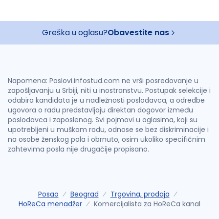
Greška u oglasu?
Obavestite nas
Napomena: Poslovi.infostud.com ne vrši posredovanje u
zapošljavanju u Srbiji, niti u inostranstvu. Postupak selekcije i
odabira kandidata je u nadležnosti poslodavca, a odredbe
ugovora o radu predstavljaju direktan dogovor između
poslodavca i zaposlenog. Svi pojmovi u oglasima, koji su
upotrebljeni u muškom rodu, odnose se bez diskriminacije i
na osobe ženskog pola i obrnuto, osim ukoliko specifičnim
zahtevima posla nije drugačije propisano.
Posao
Beograd
Trgovina, prodaja
HoReCa menadžer
Komercijalista za HoReCa kanal