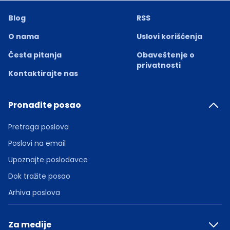
Blog
RSS
O nama
Uslovi korišćenja
Česta pitanja
Obaveštenje o
privatnosti
Kontaktirajte nas
Pronađite posao
Pretraga poslova
Poslovi na email
Upoznajte poslodavce
Dok tražite posao
Arhiva poslova
Za medije