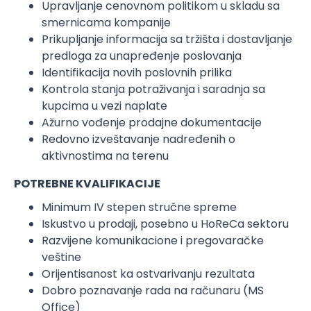
Upravljanje cenovnom politikom u skladu sa
smernicama kompanije
Prikupljanje informacija sa tržišta i dostavljanje
predloga za unapređenje poslovanja
Identifikacija novih poslovnih prilika
Kontrola stanja potraživanja i saradnja sa
kupcima u vezi naplate
Ažurno vođenje prodajne dokumentacije
Redovno izveštavanje nadređenih o
aktivnostima na terenu
POTREBNE KVALIFIKACIJE
Minimum IV stepen stručne spreme
Iskustvo u prodaji, posebno u HoReCa sektoru
Razvijene komunikacione i pregovaračke
veštine
Orijentisanost ka ostvarivanju rezultata
Dobro poznavanje rada na računaru (MS
Office)