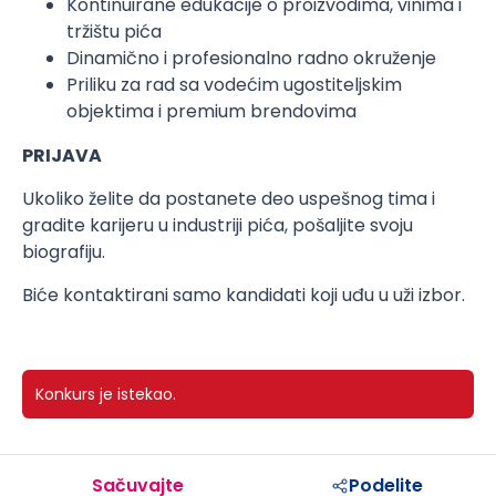
Kontinuirane edukacije o proizvodima, vinima i
tržištu pića
Dinamično i profesionalno radno okruženje
Priliku za rad sa vodećim ugostiteljskim
objektima i premium brendovima
PRIJAVA
Ukoliko želite da postanete deo uspešnog tima i
gradite karijeru u industriji pića, pošaljite svoju
biografiju.
Biće kontaktirani samo kandidati koji uđu u uži izbor.
Konkurs je istekao.
Sačuvajte
Podelite