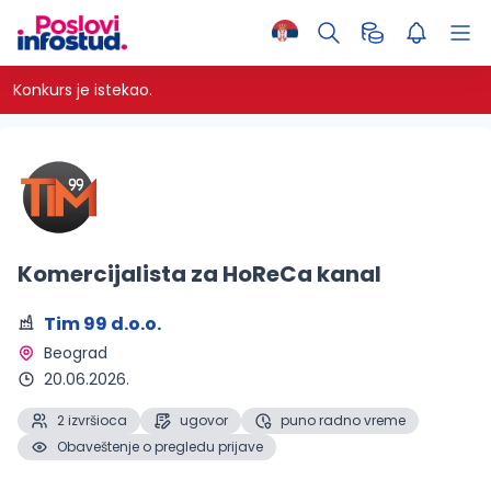
Konkurs je istekao.
Komercijalista za HoReCa kanal
Tim 99 d.o.o.
Beograd
20.06.2026.
2 izvršioca
ugovor
puno radno vreme
Obaveštenje o pregledu prijave