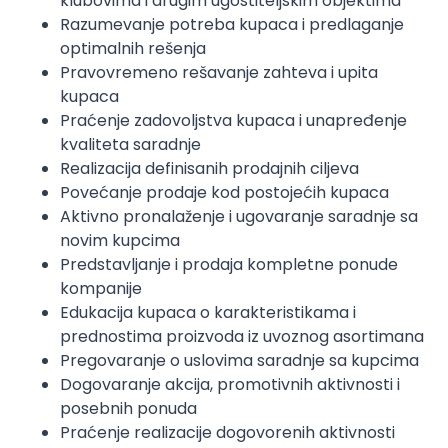
klubovima i drugim ugostiteljskim objektima
Razumevanje potreba kupaca i predlaganje
optimalnih rešenja
Pravovremeno rešavanje zahteva i upita
kupaca
Praćenje zadovoljstva kupaca i unapređenje
kvaliteta saradnje
Realizacija definisanih prodajnih ciljeva
Povećanje prodaje kod postojećih kupaca
Aktivno pronalaženje i ugovaranje saradnje sa
novim kupcima
Predstavljanje i prodaja kompletne ponude
kompanije
Edukacija kupaca o karakteristikama i
prednostima proizvoda iz uvoznog asortimana
Pregovaranje o uslovima saradnje sa kupcima
Dogovaranje akcija, promotivnih aktivnosti i
posebnih ponuda
Praćenje realizacije dogovorenih aktivnosti