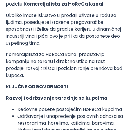
poziciju
Komercijalista za HoReCa kanal
.
Ukoliko imate iskustvo u prodaji, uživate u radu sa
ljudima, posedujete izražene pregovaračke
sposobnosti i želite da gradite karijeru u dinamičnoj
industriji vina i pića, ovo je prilika da postanete deo
uspešnog tima.
Komercijalista za HoReCa kanal predstavlja
kompaniju na terenu i direktno utiče na rast
prodaje, razvoj tržišta i pozicioniranje brendova kod
kupaca.
KLJUČNE ODGOVORNOSTI
Razvoj i održavanje saradnje sa kupcima
Redovne posete postojećim HoReCa kupcima
Održavanje i unapređenje poslovnih odnosa sa
restoranima, hotelima, kafićima, barovima,