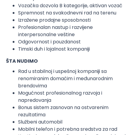
Vozačka dozvola B kategorije, aktivan vozač
Spremnost na svakodnevni rad na terenu
Izražene prodajne sposobnosti
Profesionalan nastup i razvijene
interpersonalne veštine
Odgovornost i pouzdanost
Timski duh i lojalnost kompaniji
ŠTA NUDIMO
Rad u stabilnoj i uspešnoj kompaniji sa
renomiranim domaćim i međunarodnim
brendovima
Mogućnost profesionalnog razvoja i
napredovanja
Bonus sistem zasnovan na ostvarenim
rezultatima
Službeni automobil
Mobilni telefon i potrebna sredstva za rad