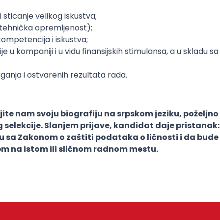
sticanje velikog iskustva;
 tehnička opremljenost);
kompetencija i iskustva;
 u kompaniji i u vidu finansijskih stimulansa, a u skladu 
anja i ostvarenih rezultata rada.
ljite nam svoju biografiju na srpskom jeziku, poželj
 selekcije. Slanjem prijave, kandidat daje pristana
du sa Zakonom o zaštiti podataka o ličnosti i da bud
em na istom ili sličnom radnom mestu.