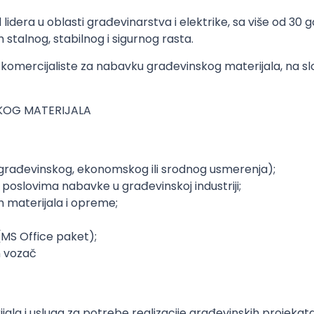
 lidera u oblasti građevinarstva i elektrike, sa više od 30
 stalnog, stabilnog i sigurnog rasta.
omercijaliste za nabavku građevinskog materijala, na slo
KOG MATERIJALA
rađevinskog, ekonomskog ili srodnog usmerenja);
poslovima nabavke u građevinskoj industriji;
 materijala i opreme;
MS Office paket);
n vozač
a i usluga za potrebe realizacije građevinskih projekata