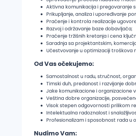
Aktivna komunikacija i pregovaranje sa
Prikupljanje, analiza i upoređivanje pon
Praćenje i kontrola realizacije ugovor
Razvoj i održavanje baze dobavljača;
Praćenje tržišnih kretanja i cena ključ
Saradnja sa projektantskim, komercija
Učestvovanje u optimizaciji troškova
Od Vas očekujemo:
Samostalnost u radu, stručnost, orga
Timski duh, predanost i razvijanje do
Jake komunikacione i organizacione ve
Veština dobre organizacije, posvećenost
Visok stepen odgovornosti prilikom re
Intelektualna radoznalost i snalažljivos
Profesionalizam i sposobnost rada u o
Nudimo Vam: