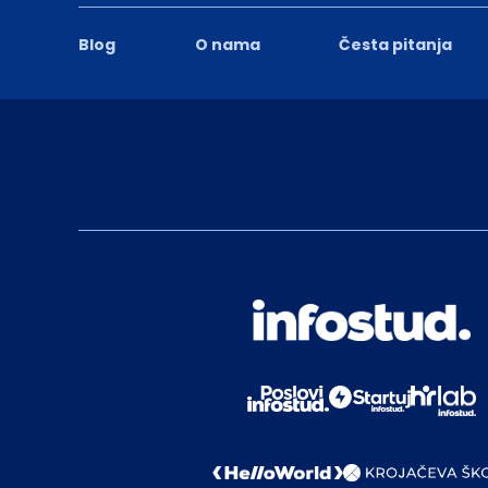
Blog
O nama
Česta pitanja