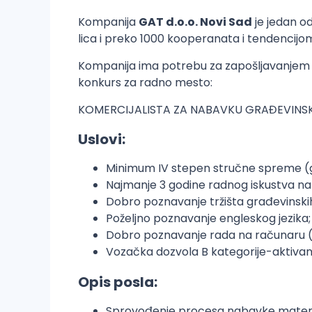
Kompanija
GAT d.o.o. Novi Sad
je jedan od
lica i preko 1000 kooperanata i tendencijom
Kompanija ima potrebu za zapošljavanjem k
konkurs za radno mesto:
KOMERCIJALISTA ZA NABAVKU GRAĐEVINS
Uslovi:
Minimum IV stepen stručne spreme (g
Najmanje 3 godine radnog iskustva na 
Dobro poznavanje tržišta građevinskih
Poželjno poznavanje engleskog jezika;
Dobro poznavanje rada na računaru (
Vozačka dozvola B kategorije-aktiva
Opis posla:
Sprovođenje procesa nabavke materijal