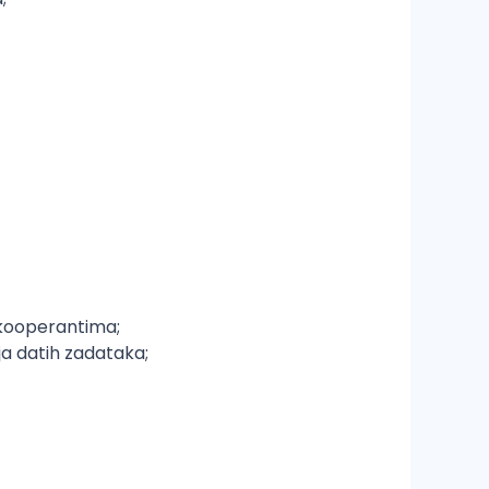
 kooperantima;
ja datih zadataka;