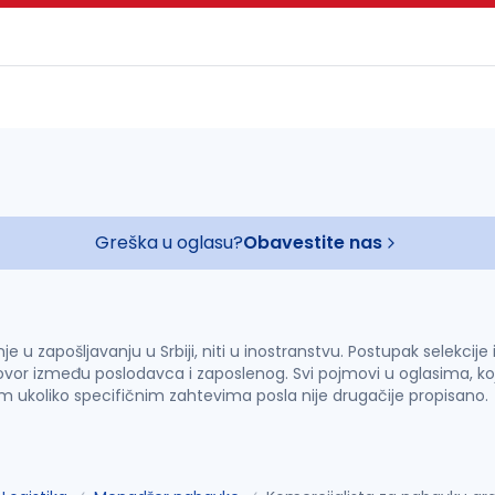
Greška u oglasu?
Obavestite nas
u zapošljavanju u Srbiji, niti u inostranstvu. Postupak selekcije
vor između poslodavca i zaposlenog. Svi pojmovi u oglasima, ko
im ukoliko specifičnim zahtevima posla nije drugačije propisano.