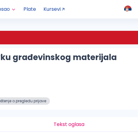
osao
Plate
Kursevi
vku građevinskog materijala
tenje o pregledu prijave
Tekst oglasa