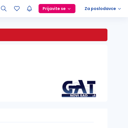
Prijavite se
Za poslodavce