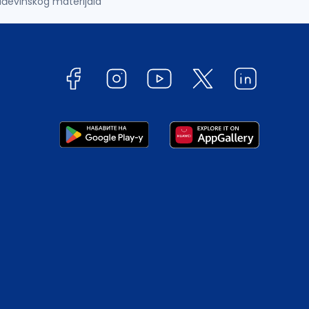
ađevinskog materijala