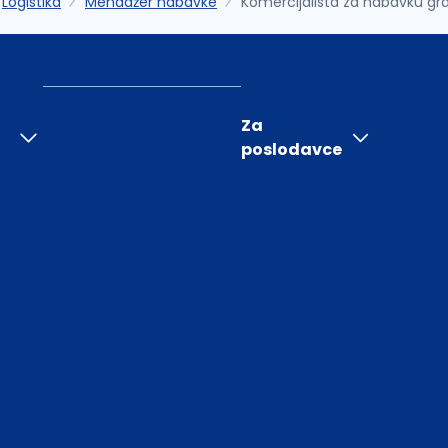
Logistika
Menadžer nabavke
Komercijalista za nabavku gr
Za
poslodavce