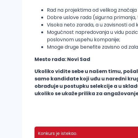
Rad na projektima od velikog značaja i 
Dobre uslove rada (sigurna primanja,
Visoka neto zarada, a u zavisnosti od 
Mogućnost napredovanja u vidu pozicije
poslovnom uspehu kompanije;
Mnoge druge benefite zavisno od zalag
Mesto rada: Novi Sad
Ukoliko vidite sebe u našem timu, poša
samo kandidate koji uđu u naredni krug
obrađuje u postupku selekcije a u skla
ukoliko se ukaže prilika za angažovanj
Konkurs je istekao.