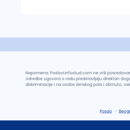
Napomena: Poslovi.infostud.com ne vrši posredovanje 
odredbe ugovora o radu predstavljaju direktan dogo
diskriminacije i na osobe ženskog pola i obrnuto, os
Posao
Beog