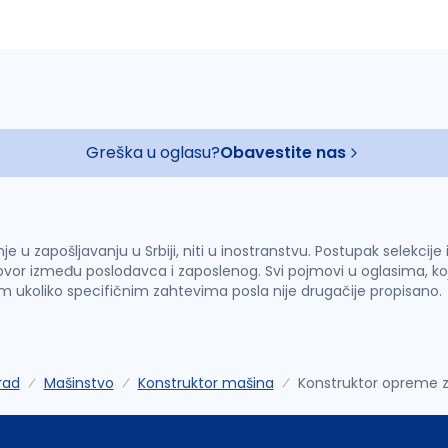
Greška u oglasu?
Obavestite nas
u zapošljavanju u Srbiji, niti u inostranstvu. Postupak selekcije
vor između poslodavca i zaposlenog. Svi pojmovi u oglasima, ko
im ukoliko specifičnim zahtevima posla nije drugačije propisano.
rad
Mašinstvo
Konstruktor mašina
Konstruktor opreme za