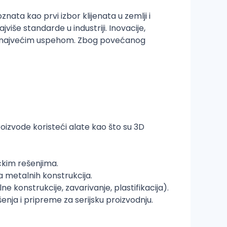
nata kao prvi izbor klijenata u zemlji i
više standarde u industriji. Inovacije,
im najvećim uspehom. Zbog povećanog
oizvode koristeći alate kao što su 3D
čkim rešenjima.
a metalnih konstrukcija.
 konstrukcije, zavarivanje, plastifikacija).
nja i pripreme za serijsku proizvodnju.