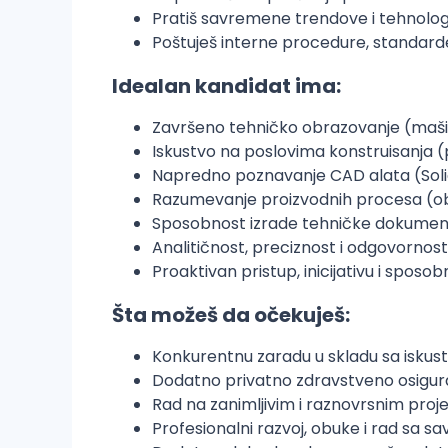
Pratiš savremene trendove i tehnologi
Poštuješ interne procedure, standarde
Idealan kandidat ima:
Završeno tehničko obrazovanje (mašins
Iskustvo na poslovima konstruisanja 
Napredno poznavanje CAD alata (SolidW
Razumevanje proizvodnih procesa (obra
Sposobnost izrade tehničke dokumentac
Analitičnost, preciznost i odgovornost
Proaktivan pristup, inicijativu i sposo
Šta možeš da očekuješ:
Konkurentnu zaradu u skladu sa isku
Dodatno privatno zdravstveno osiguran
Rad na zanimljivim i raznovrsnim projek
Profesionalni razvoj, obuke i rad sa 