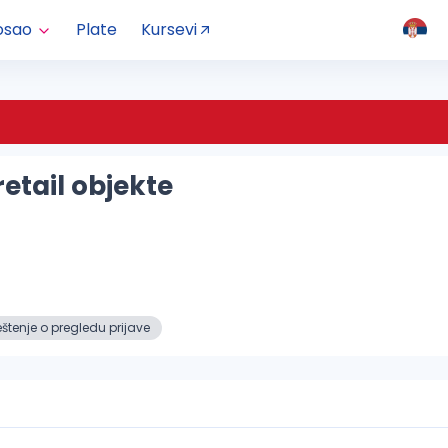
osao
Plate
Kursevi
etail objekte
tenje o pregledu prijave