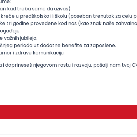
tume:
dan kad treba samo da uživaš).
 kreće u predškolsko ili školu (poseban trenutak za celu p
e tri godine provedene kod nas (kao znak naše zahvalnost
događaje.
 važnih jubileja.
njeg perioda uz dodatne benefite za zaposlene.
humor i zdravu komunikaciju.
 i doprineseš njegovom rastu i razvoju, pošalji nam tvoj C