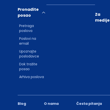
Pronađite
Za
posao
medije
Pretraga
poslova
Poslovi na
email
Upoznajte
poslodavce
Dok tražite
posao
Arhiva poslova
Blog
O nama
Česta pitanja