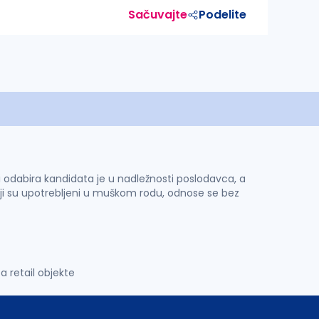
Sačuvajte
Podelite
 i odabira kandidata je u nadležnosti poslodavca, a
ji su upotrebljeni u muškom rodu, odnose se bez
 retail objekte