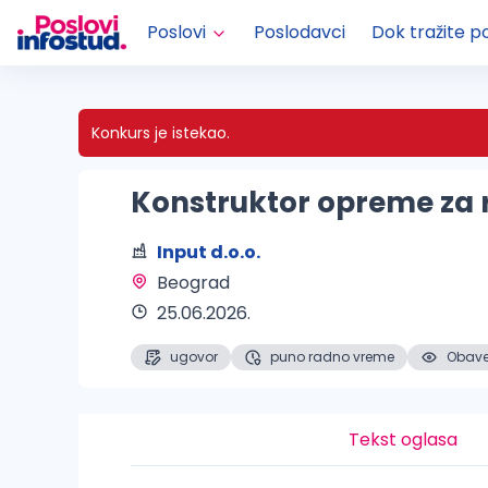
Poslovi
Poslodavci
Dok tražite p
Konkurs je istekao.
Konstruktor opreme za r
Input d.o.o.
Beograd 
25.06.2026.
ugovor
puno radno vreme
Obaveš
Tekst oglasa