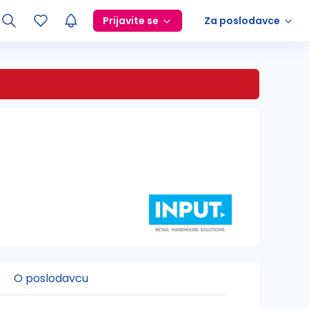
Prijavite se
Za poslodavce
O poslodavcu