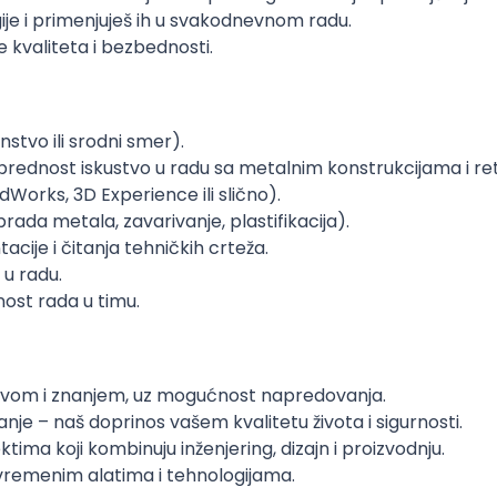
je i primenjuješ ih u svakodnevnom radu.
 kvaliteta i bezbednosti.
tvo ili srodni smer).
(prednost iskustvo u radu sa metalnim konstrukcijama i r
orks, 3D Experience ili slično).
da metala, zavarivanje, plastifikacija).
ije i čitanja tehničkih crteža.
 u radu.
bnost rada u timu.
stvom i znanjem, uz mogućnost napredovanja.
je – naš doprinos vašem kvalitetu života i sigurnosti.
tima koji kombinuju inženjering, dizajn i proizvodnju.
savremenim alatima i tehnologijama.