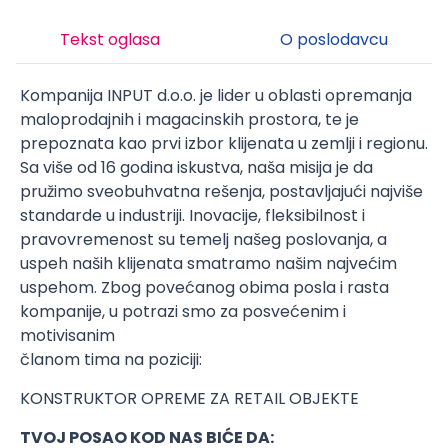
Tekst oglasa
O poslodavcu
Kompanija INPUT d.o.o. je lider u oblasti opremanja
maloprodajnih i magacinskih prostora, te je
prepoznata kao prvi izbor klijenata u zemlji i regionu.
Sa više od 16 godina iskustva, naša misija je da
pružimo sveobuhvatna rešenja, postavljajući najviše
standarde u industriji. Inovacije, fleksibilnost i
pravovremenost su temelj našeg poslovanja, a
uspeh naših klijenata smatramo našim najvećim
uspehom. Zbog povećanog obima posla i rasta
kompanije, u potrazi smo za posvećenim i
motivisanim
članom tima na poziciji:
KONSTRUKTOR OPREME ZA RETAIL OBJEKTE
TVOJ POSAO KOD NAS BIĆE DA: