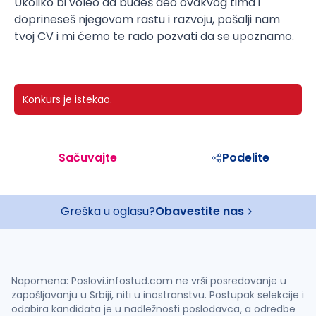
Ukoliko bi voleo da budeš deo ovakvog tima i
doprineseš njegovom rastu i razvoju, pošalji nam
tvoj CV i mi ćemo te rado pozvati da se upoznamo.
Konkurs je istekao.
Sačuvajte
Podelite
Greška u oglasu?
Obavestite nas
Napomena: Poslovi.infostud.com ne vrši posredovanje u
zapošljavanju u Srbiji, niti u inostranstvu. Postupak selekcije i
odabira kandidata je u nadležnosti poslodavca, a odredbe