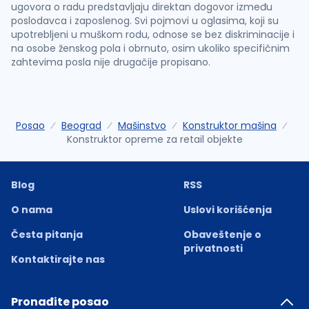
ugovora o radu predstavljaju direktan dogovor između
poslodavca i zaposlenog. Svi pojmovi u oglasima, koji su
upotrebljeni u muškom rodu, odnose se bez diskriminacije i
na osobe ženskog pola i obrnuto, osim ukoliko specifičnim
zahtevima posla nije drugačije propisano.
Posao
Beograd
Mašinstvo
Konstruktor mašina
Konstruktor opreme za retail objekte
Blog
RSS
O nama
Uslovi korišćenja
Česta pitanja
Obaveštenje o
privatnosti
Kontaktirajte nas
Pronađite posao