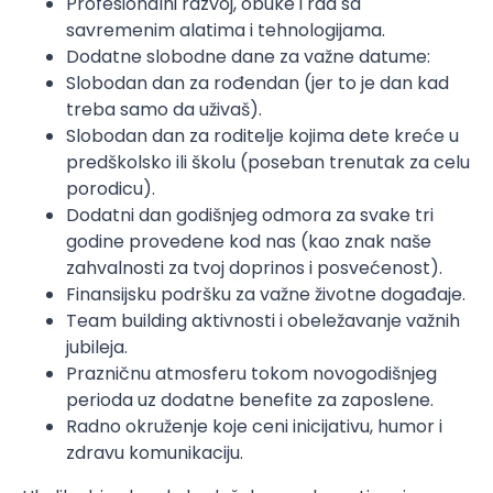
Profesionalni razvoj, obuke i rad sa
savremenim alatima i tehnologijama.
Dodatne slobodne dane za važne datume:
Slobodan dan za rođendan (jer to je dan kad
treba samo da uživaš).
Slobodan dan za roditelje kojima dete kreće u
predškolsko ili školu (poseban trenutak za celu
porodicu).
Dodatni dan godišnjeg odmora za svake tri
godine provedene kod nas (kao znak naše
zahvalnosti za tvoj doprinos i posvećenost).
Finansijsku podršku za važne životne događaje.
Team building aktivnosti i obeležavanje važnih
jubileja.
Prazničnu atmosferu tokom novogodišnjeg
perioda uz dodatne benefite za zaposlene.
Radno okruženje koje ceni inicijativu, humor i
zdravu komunikaciju.