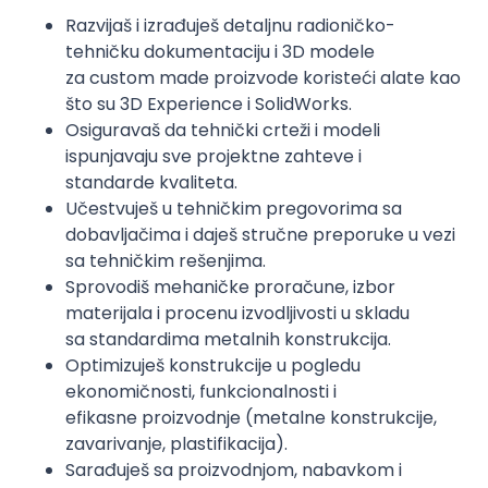
Razvijaš i izrađuješ detaljnu radioničko-
tehničku dokumentaciju i 3D modele
za custom made proizvode koristeći alate kao
što su 3D Experience i SolidWorks.
Osiguravaš da tehnički crteži i modeli
ispunjavaju sve projektne zahteve i
standarde kvaliteta.
Učestvuješ u tehničkim pregovorima sa
dobavljačima i daješ stručne preporuke u vezi
sa tehničkim rešenjima.
Sprovodiš mehaničke proračune, izbor
materijala i procenu izvodljivosti u skladu
sa standardima metalnih konstrukcija.
Optimizuješ konstrukcije u pogledu
ekonomičnosti, funkcionalnosti i
efikasne proizvodnje (metalne konstrukcije,
zavarivanje, plastifikacija).
Sarađuješ sa proizvodnjom, nabavkom i