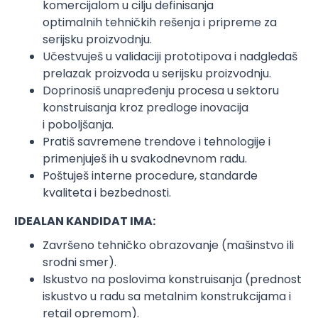
komercijalom u cilju definisanja
optimalnih tehničkih rešenja i pripreme za
serijsku proizvodnju.
Učestvuješ u validaciji prototipova i nadgledaš
prelazak proizvoda u serijsku proizvodnju.
Doprinosiš unapređenju procesa u sektoru
konstruisanja kroz predloge inovacija
i poboljšanja.
Pratiš savremene trendove i tehnologije i
primenjuješ ih u svakodnevnom radu.
Poštuješ interne procedure, standarde
kvaliteta i bezbednosti.
IDEALAN KANDIDAT IMA:
Završeno tehničko obrazovanje (mašinstvo ili
srodni smer).
Iskustvo na poslovima konstruisanja (prednost
iskustvo u radu sa metalnim konstrukcijama i
retail opremom).