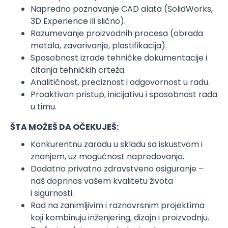
Napredno poznavanje CAD alata (SolidWorks,
3D Experience ili slično).
Razumevanje proizvodnih procesa (obrada
metala, zavarivanje, plastifikacija).
Sposobnost izrade tehničke dokumentacije i
čitanja tehničkih crteža.
Analitičnost, preciznost i odgovornost u radu.
Proaktivan pristup, inicijativu i sposobnost rada
u timu.
ŠTA MOŽEŠ DA OČEKUJEŠ:
Konkurentnu zaradu u skladu sa iskustvom i
znanjem, uz mogućnost napredovanja.
Dodatno privatno zdravstveno osiguranje –
naš doprinos vašem kvalitetu života
i sigurnosti.
Rad na zanimljivim i raznovrsnim projektima
koji kombinuju inženjering, dizajn i proizvodnju.