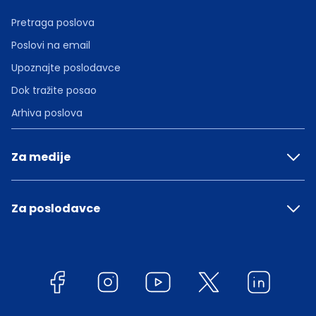
Pretraga poslova
Poslovi na email
Upoznajte poslodavce
Dok tražite posao
Arhiva poslova
Za medije
Za poslodavce