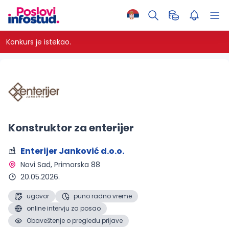
Konkurs je istekao.
Konstruktor za enterijer
Enterijer Janković d.o.o.
Novi Sad
, Primorska 88
20.05.2026.
ugovor
puno radno vreme
online intervju za posao
Obaveštenje o pregledu prijave