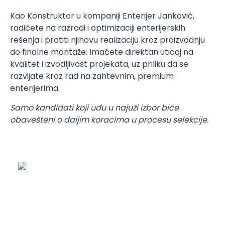
Kao Konstruktor u kompaniji Enterijer Janković,
radićete na razradi i optimizaciji enterijerskih
rešenja i pratiti njihovu realizaciju kroz proizvodnju
do finalne montaže. Imaćete direktan uticaj na
kvalitet i izvodljivost projekata, uz priliku da se
razvijate kroz rad na zahtevnim, premium
enterijerima.
Samo kandidati koji uđu u najuži izbor biće
obavešteni o daljim koracima u procesu selekcije.