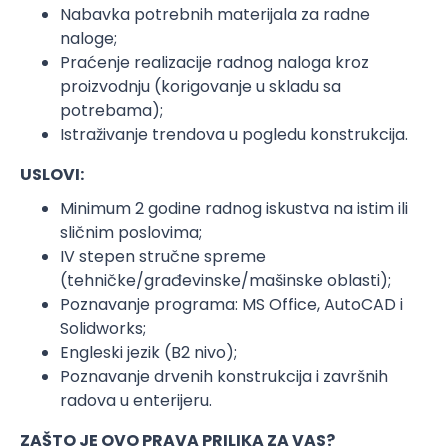
Nabavka potrebnih materijala za radne
naloge;
Praćenje realizacije radnog naloga kroz
proizvodnju (korigovanje u skladu sa
potrebama);
Istraživanje trendova u pogledu konstrukcija.
USLOVI:
Minimum 2 godine radnog iskustva na istim ili
sličnim poslovima;
IV stepen stručne spreme
(tehničke/građevinske/mašinske oblasti);
Poznavanje programa: MS Office, AutoCAD i
Solidworks;
Engleski jezik (B2 nivo);
Poznavanje drvenih konstrukcija i završnih
radova u enterijeru.
ZAŠTO JE OVO PRAVA PRILIKA ZA VAS?