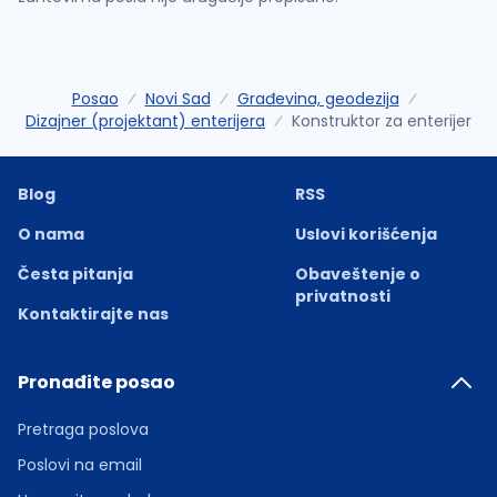
Posao
Novi Sad
Građevina, geodezija
Dizajner (projektant) enterijera
Konstruktor za enterijer
Blog
RSS
O nama
Uslovi korišćenja
Česta pitanja
Obaveštenje o
privatnosti
Kontaktirajte nas
Pronađite posao
Pretraga poslova
Poslovi na email