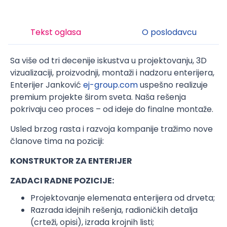
Tekst oglasa
O poslodavcu
Sa više od tri decenije iskustva u projektovanju, 3D
vizualizaciji, proizvodnji, montaži i nadzoru enterijera,
Enterijer Janković
ej-group.com
uspešno realizuje
premium projekte širom sveta. Naša rešenja
pokrivaju ceo proces – od ideje do finalne montaže.
Usled brzog rasta i razvoja kompanije tražimo nove
članove tima na poziciji:
KONSTRUKTOR ZA ENTERIJER
ZADACI RADNE POZICIJE:
Projektovanje elemenata enterijera od drveta;
Razrada idejnih rešenja, radioničkih detalja
(crteži, opisi), izrada krojnih listi;