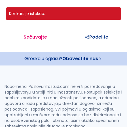
Konkurs je istekao.
Sačuvajte
Podelite
Greška u oglasu?
Obavestite nas
Napomena: Poslovi.infostud.com ne vrši posredovanje u
zapošljavanju u Srbiji, niti u inostranstvu. Postupak selekcije i
odabira kandidata je u nadležnosti poslodavca, a odredbe
ugovora o radu predstavljaju direktan dogovor između
poslodavca i zaposlenog. Svi pojmovi u oglasima, koji su
upotrebljeni u muškom rodu, odnose se bez diskriminacije i
na osobe ženskog pola i obrnuto, osim ukoliko specifičnim
zahtevima posla nije drugačije propisano.