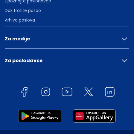
Upoznajte poslodavce
Dok tražite posao
Arhiva poslova
Za medije
Za poslodavce