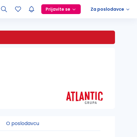
Prijavite se
Za poslodavce
O poslodavcu