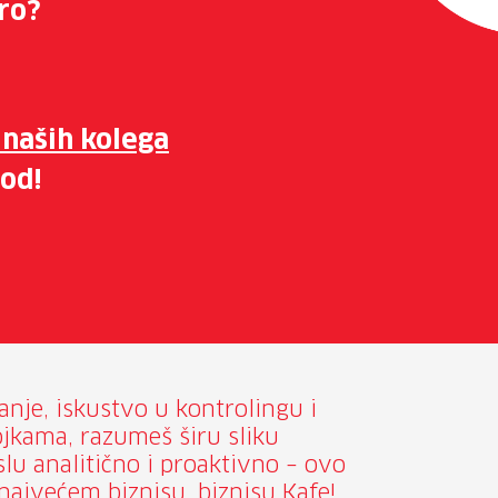
bro?
 naših kolega
pod!
je, iskustvo u kontrolingu i
ojkama, razumeš širu sliku
lu analitično i proaktivno – ovo
 najvećem biznisu, biznisu Kafe!