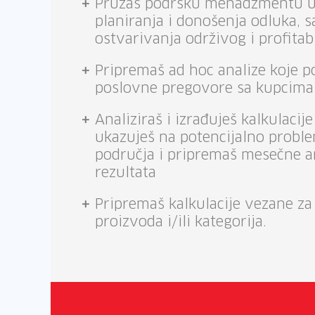
Pružaš podršku menadžmentu u
planiranja i donošenja odluka, s
ostvarivanja održivog i profitab
Pripremaš ad hoc analize koje 
poslovne pregovore sa kupcima
Analiziraš i izrađuješ kalkulacije
ukazuješ na potencijalno probl
područja i pripremaš mesečne a
rezultata
Pripremaš kalkulacije vezane za
proizvoda i/ili kategorija.