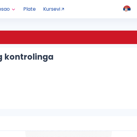
osao
Plate
Kursevi
g kontrolinga