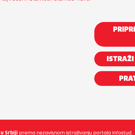
PRIPR
ISTRAŽI
PRAT
prema nezavisnom istraživanju portala Infostud.
u Srbiji