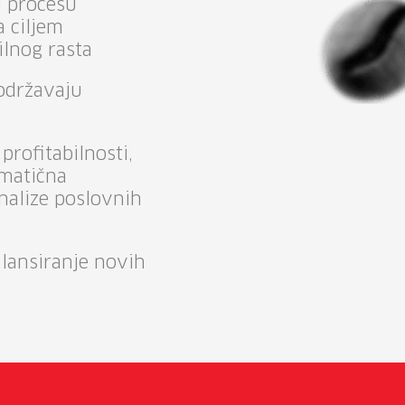
 procesu
a ciljem
ilnog rasta
podržavaju
 profitabilnosti,
ematična
nalize poslovnih
 lansiranje novih