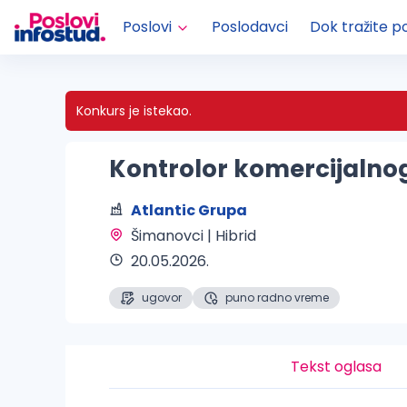
Poslovi
Poslodavci
Dok tražite p
Konkurs je istekao.
Kontrolor komercijalno
Atlantic Grupa
Šimanovci | Hibrid 
20.05.2026.
ugovor
puno radno vreme
Tekst oglasa