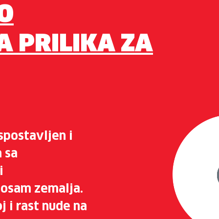
O
A PRILIKA ZA
spostavljen i
 sa
i
 osam zemalja.
j i rast nude na