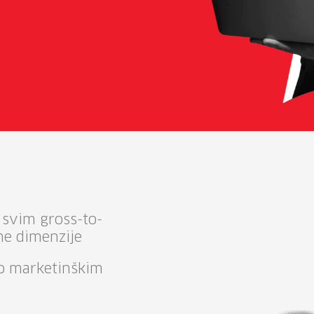
 svim gross-to-
ne dimenzije
e o marketinškim