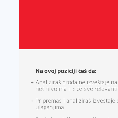
Na ovoj poziciji ćeš da:
Analiziraš prodajne izveštaje na
net nivoima i kroz sve relevant
Pripremaš i analiziraš izveštaj
ulaganjima