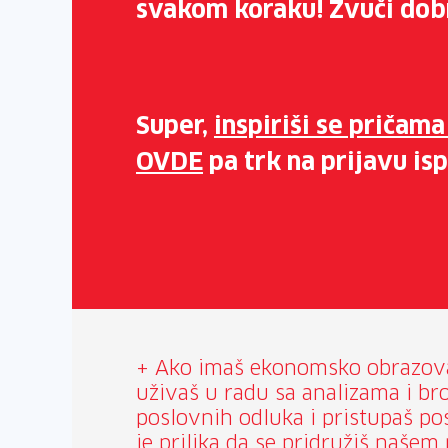
svakom koraku! Zvuči do
Super,
inspiriši se pričama
OVDE
pa trk na prijavu is
+ Ako imaš ekonomsko obrazovan
uživaš u radu sa analizama i br
poslovnih odluka i pristupaš pos
je prilika da se pridružiš našem