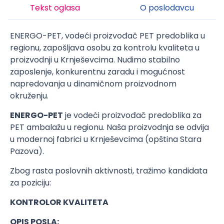
Tekst oglasa
O poslodavcu
ENERGO-PET, vodeći proizvođač PET predoblika u
regionu, zapošljava osobu za kontrolu kvaliteta u
proizvodnji u Krnješevcima. Nudimo stabilno
zaposlenje, konkurentnu zaradu i mogućnost
napredovanja u dinamičnom proizvodnom
okruženju.
ENERGO-PET
je vodeći proizvođač predoblika za
PET ambalažu u regionu. Naša proizvodnja se odvija
u modernoj fabrici u Krnješevcima (opština Stara
Pazova).
Zbog rasta poslovnih aktivnosti, tražimo kandidata
za poziciju:
KONTROLOR KVALITETA
OPIS POSLA: