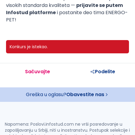
visokih standarda kvaliteta —
prijavite se putem
Infostud platforme
i postanite deo tima ENERGO-
PET!
Konkurs je istekao.
Sačuvajte
Podelite
Greška u oglasu?
Obavestite nas
Napomena: Poslovi.infostud.com ne vrši posredovanje u
zapošljavanju u Srbiji, niti u inostranstvu. Postupak selekcije i