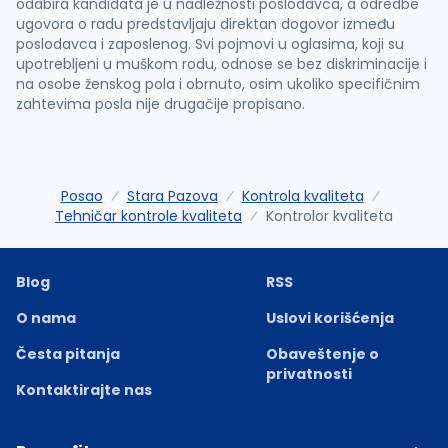
odabira kandidata je u nadležnosti poslodavca, a odredbe
ugovora o radu predstavljaju direktan dogovor između
poslodavca i zaposlenog. Svi pojmovi u oglasima, koji su
upotrebljeni u muškom rodu, odnose se bez diskriminacije i
na osobe ženskog pola i obrnuto, osim ukoliko specifičnim
zahtevima posla nije drugačije propisano.
Posao
Stara Pazova
Kontrola kvaliteta
Tehničar kontrole kvaliteta
Kontrolor kvaliteta
Blog
RSS
O nama
Uslovi korišćenja
Česta pitanja
Obaveštenje o
privatnosti
Kontaktirajte nas