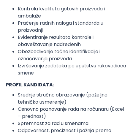
Kontrola kvaliteta gotovih proizvoda i
ambalaže
Praćenje radnih naloga i standarda u
proizvodnji
Evidentiranje rezultata kontrole i
obaveštavanje nadređenih
Obezbeđivanje tačne identifikacije i
označavanja proizvoda
Izvršavanje zadataka po uputstvu rukovodioca
smene
PROFIL KANDIDATA:
Srednje stručno obrazovanje (poželjno
tehničko usmerenje)
Osnovno poznavanje rada na računaru (Excel
– prednost)
Spremnost za rad u smenama
Odgovornost, preciznost i pažnja prema