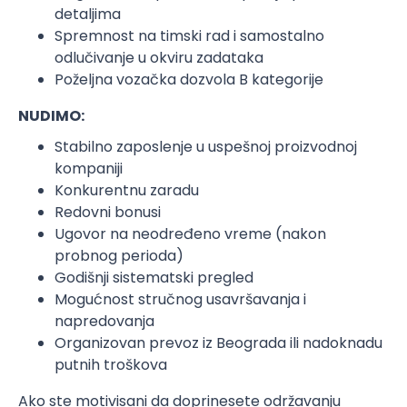
detaljima
Spremnost na timski rad i samostalno
odlučivanje u okviru zadataka
Poželjna vozačka dozvola B kategorije
NUDIMO:
Stabilno zaposlenje u uspešnoj proizvodnoj
kompaniji
Konkurentnu zaradu
Redovni bonusi
Ugovor na neodređeno vreme (nakon
probnog perioda)
Godišnji sistematski pregled
Mogućnost stručnog usavršavanja i
napredovanja
Organizovan prevoz iz Beograda ili nadoknadu
putnih troškova
Ako ste motivisani da doprinesete održavanju