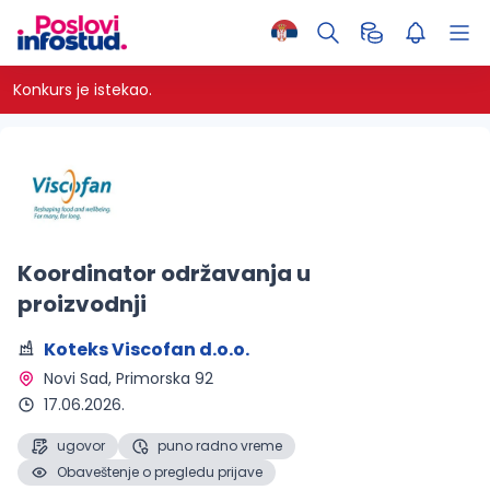
Konkurs je istekao.
Koordinator održavanja u
proizvodnji
Koteks Viscofan d.o.o.
Novi Sad
, Primorska 92
17.06.2026.
ugovor
puno radno vreme
Obaveštenje o pregledu prijave