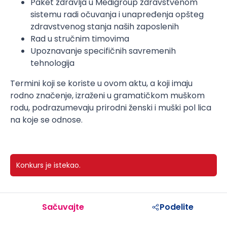
Paket zdravlja u Medigroup zdravstvenom
sistemu radi očuvanja i unapređenja opšteg
zdravstvenog stanja naših zaposlenih
Rad u stručnim timovima
Upoznavanje specifičnih savremenih
tehnologija
Termini koji se koriste u ovom aktu, a koji imaju
rodno značenje, izraženi u gramatičkom muškom
rodu, podrazumevaju prirodni ženski i muški pol lica
na koje se odnose.
Konkurs je istekao.
Sačuvajte
Podelite