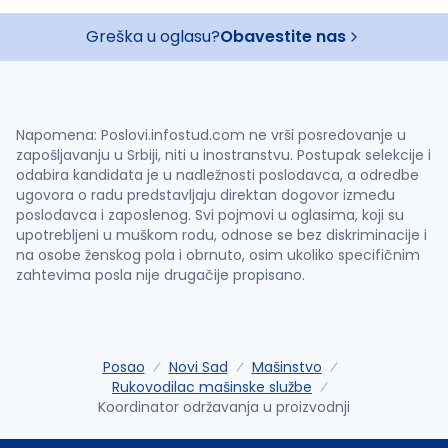
Greška u oglasu?
Obavestite nas
Napomena: Poslovi.infostud.com ne vrši posredovanje u
zapošljavanju u Srbiji, niti u inostranstvu. Postupak selekcije i
odabira kandidata je u nadležnosti poslodavca, a odredbe
ugovora o radu predstavljaju direktan dogovor između
poslodavca i zaposlenog. Svi pojmovi u oglasima, koji su
upotrebljeni u muškom rodu, odnose se bez diskriminacije i
na osobe ženskog pola i obrnuto, osim ukoliko specifičnim
zahtevima posla nije drugačije propisano.
Posao
Novi Sad
Mašinstvo
Rukovodilac mašinske službe
Koordinator održavanja u proizvodnji