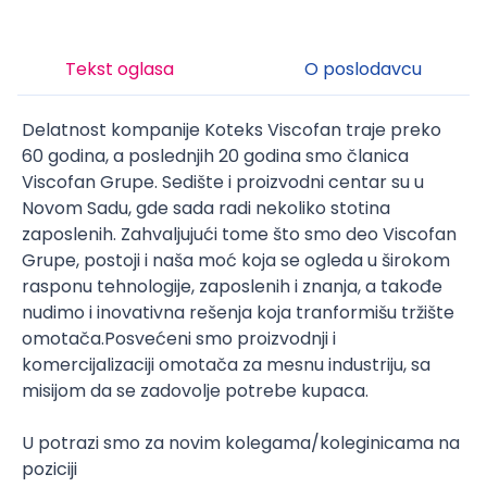
Tekst oglasa
O poslodavcu
Delatnost kompanije Koteks Viscofan traje preko
60 godina, a poslednjih 20 godina smo članica
Viscofan Grupe. Sedište i proizvodni centar su u
Novom Sadu, gde sada radi nekoliko stotina
zaposlenih. Zahvaljujući tome što smo deo Viscofan
Grupe, postoji i naša moć koja se ogleda u širokom
rasponu tehnologije, zaposlenih i znanja, a takođe
nudimo i inovativna rešenja koja tranformišu tržište
omotača.Posvećeni smo proizvodnji i
komercijalizaciji omotača za mesnu industriju, sa
misijom da se zadovolje potrebe kupaca.
U potrazi smo za novim kolegama/koleginicama na
poziciji