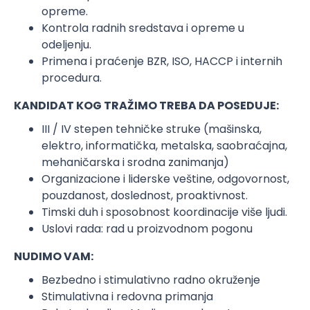
opreme.
Kontrola radnih sredstava i opreme u
odeljenju.
Primena i praćenje BZR, ISO, HACCP i internih
procedura.
KANDIDAT KOG TRAŽIMO TREBA DA POSEDUJE:
III / IV stepen tehničke struke (mašinska,
elektro, informatička, metalska, saobraćajna,
mehaničarska i srodna zanimanja)
Organizacione i liderske veštine, odgovornost,
pouzdanost, doslednost, proaktivnost.
Timski duh i sposobnost koordinacije više ljudi.
Uslovi rada: rad u proizvodnom pogonu
NUDIMO VAM:
Bezbedno i stimulativno radno okruženje
Stimulativna i redovna primanja