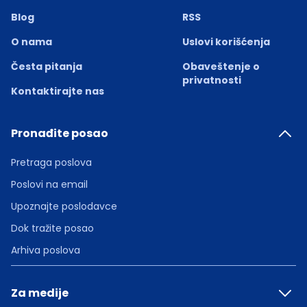
Blog
RSS
O nama
Uslovi korišćenja
Česta pitanja
Obaveštenje o
privatnosti
Kontaktirajte nas
Pronađite posao
Pretraga poslova
Poslovi na email
Upoznajte poslodavce
Dok tražite posao
Arhiva poslova
Za medije