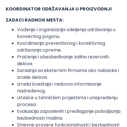
KOORDINATOR ODRŽAVANJA U PROIZVODNJI
ZADACI RADNOG MESTA:
Vođenje i organizacija odeljenja održavanja u
konverting pogonu.
Koordinacija preventivnog i korektivnog
održavanja opreme.
Praćenje i obezbeđivanje zaliha rezervnih
delova.
Saradnja sa eksternim firmama oko nabavke i
izrade delova.
Izrada izveštaja i redovno informisanje
nadređenog.
Učešće u tehničkim projektima i unapređenju
procesa.
Evaluacija zaposlenih i predlaganje poboljšanja
bezbednosti mašina.
Dnevne provere funkcionalnosti i bezbednosti