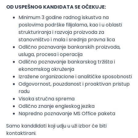
OD USPEŠNOG KANDIDATA SE OČEKUJE:
Minimum 3 godine radnog iskustva na
poslovima podrške filijalama, kao i u oblasti
strukturiranja i razvoja proizvoda za
stanovništvo i mala i srednja pravna lica
Odlično poznavanje bankarskih proizvoda,
usluga, procesa i operacija
Odlično poznavanje bankarskog tržišta i
ekonomskog okruženja
Izražene organizacione i analitičke sposobnosti
Odgovornost, pouzdanost i proaktivan pristup
radu
Visoka stručna sprema
Odlično znanje engleskog jezika
Napredno poznavanje MS Office paketa
Samo kanddidati koji udju u uži izbor će biti
kontaktirani.