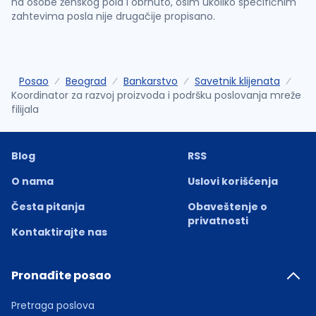
na osobe ženskog pola i obrnuto, osim ukoliko specifičnim
zahtevima posla nije drugačije propisano.
Posao
Beograd
Bankarstvo
Savetnik klijenata
Koordinator za razvoj proizvoda i podršku poslovanja mreže
filijala
Blog
RSS
O nama
Uslovi korišćenja
Česta pitanja
Obaveštenje o
privatnosti
Kontaktirajte nas
Pronađite posao
Pretraga poslova