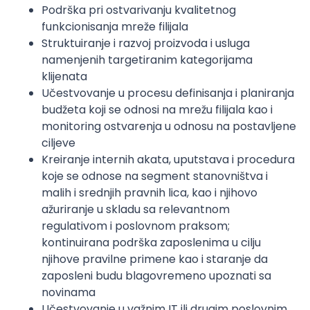
Podrška pri ostvarivanju kvalitetnog
funkcionisanja mreže filijala
Struktuiranje i razvoj proizvoda i usluga
namenjenih targetiranim kategorijama
klijenata
Učestvovanje u procesu definisanja i planiranja
budžeta koji se odnosi na mrežu filijala kao i
monitoring ostvarenja u odnosu na postavljene
ciljeve
Kreiranje internih akata, uputstava i procedura
koje se odnose na segment stanovništva i
malih i srednjih pravnih lica, kao i njihovo
ažuriranje u skladu sa relevantnom
regulativom i poslovnom praksom;
kontinuirana podrška zaposlenima u cilju
njihove pravilne primene kao i staranje da
zaposleni budu blagovremeno upoznati sa
novinama
Učestvovanje u važnim IT ili drugim poslovnim