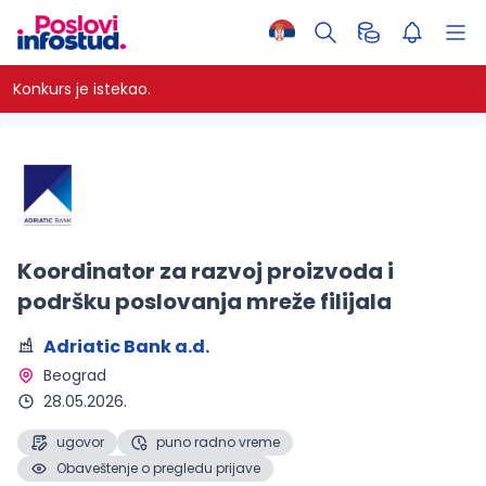
Konkurs je istekao.
Koordinator za razvoj proizvoda i
podršku poslovanja mreže filijala
Adriatic Bank a.d.
Beograd 
28.05.2026.
ugovor
puno radno vreme
Obaveštenje o pregledu prijave