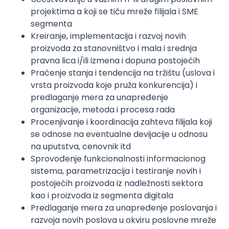
projektima a koji se tiču mreže filijala i SME
segmenta
Kreiranje, implementacija i razvoj novih
proizvoda za stanovništvo i mala i srednja
pravna lica i/ili izmena i dopuna postojećih
Praćenje stanja i tendencija na tržištu (uslova i
vrsta proizvoda koje pruža konkurencija) i
predlaganje mera za unapređenje
organizacije, metoda i procesa rada
Procenjivanje i koordinacija zahteva filijala koji
se odnose na eventualne devijacije u odnosu
na uputstva, cenovnik itd
Sprovođenje funkcionalnosti informacionog
sistema, parametrizacija i testiranje novih i
postojećih proizvoda iz nadležnosti sektora
kao i proizvoda iz segmenta digitala
Predlaganje mera za unapređenje poslovanja i
razvoja novih poslova u okviru poslovne mreže