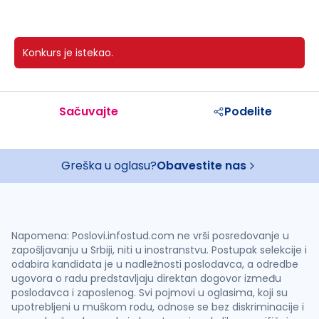
Konkurs je istekao.
Sačuvajte
Podelite
Greška u oglasu?
Obavestite nas
Napomena: Poslovi.infostud.com ne vrši posredovanje u
zapošljavanju u Srbiji, niti u inostranstvu. Postupak selekcije i
odabira kandidata je u nadležnosti poslodavca, a odredbe
ugovora o radu predstavljaju direktan dogovor između
poslodavca i zaposlenog. Svi pojmovi u oglasima, koji su
upotrebljeni u muškom rodu, odnose se bez diskriminacije i