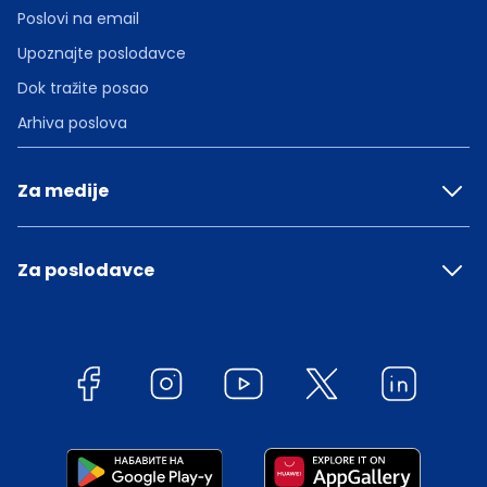
Poslovi na email
Upoznajte poslodavce
Dok tražite posao
Arhiva poslova
Za medije
Za poslodavce