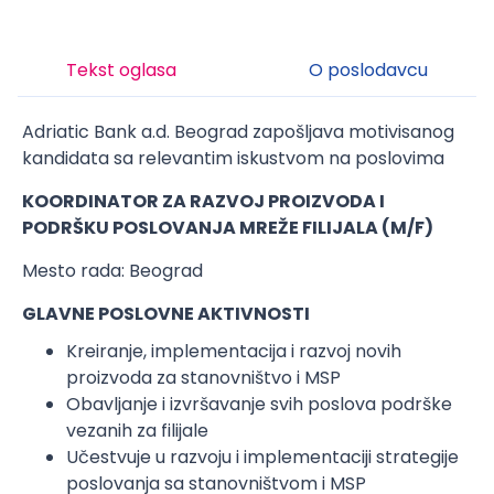
Tekst oglasa
O poslodavcu
Adriatic Bank a.d. Beograd zapošljava motivisanog
kandidata sa relevantim iskustvom na poslovima
KOORDINATOR ZA RAZVOJ PROIZVODA I
PODRŠKU POSLOVANJA MREŽE FILIJALA (M/F)
Mesto rada: Beograd
GLAVNE POSLOVNE AKTIVNOSTI
Kreiranje, implementacija i razvoj novih
proizvoda za stanovništvo i MSP
Obavljanje i izvršavanje svih poslova podrške
vezanih za filijale
Učestvuje u razvoju i implementaciji strategije
poslovanja sa stanovništvom i MSP