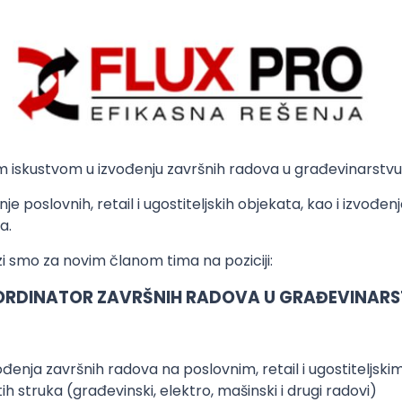
im iskustvom u izvođenju završnih radova u građevinarstvu
je poslovnih, retail i ugostiteljskih objekata, kao i izvođ
a.
i smo za novim članom tima na poziciji:
RDINATOR ZAVRŠNIH RADOVA U GRAĐEVINAR
vođenja završnih radova na poslovnim, retail i ugostiteljsk
h struka (građevinski, elektro, mašinski i drugi radovi)