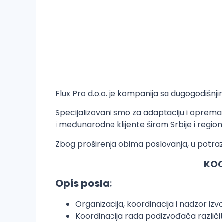
Flux Pro d.o.o. je kompanija sa dugogodišnj
Specijalizovani smo za adaptaciju i opreman
i međunarodne klijente širom Srbije i region
Zbog proširenja obima poslovanja, u potraz
KOO
Opis posla:
Organizacija, koordinacija i nadzor iz
Koordinacija rada podizvođača različiti