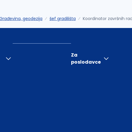
Građevina, geodezija
šef gradilišta
Koordinator završnih ra
Za
poslodavce