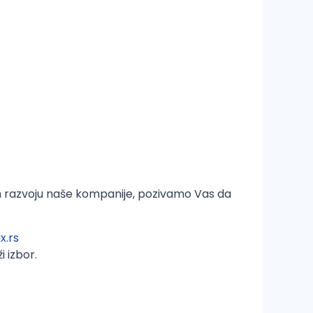
m razvoju naše kompanije, pozivamo Vas da
x.rs
 izbor.