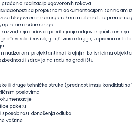
i praćenje realizacije ugovorenih rokova
i usklađenosti sa projektnom dokumentacijom, tehničkim s
zi sa blagovremenom isporukom materijala i opreme na g
a, opreme i radne snage
m izvođenja radova i predlaganje odgovarajućih rešenja
rađevinski dnevnik, građevinske knjige, zapisnici i osta
ja
im nadzorom, projektantima i krajnjim korisnicima objekta
ednosti i zdravlja na radu na gradilištu
e ili druge tehničke struke (prednost imaju kandidati sa 
 sličnim poslovima
 dokumentacije
fice paketu
 i sposobnost donošenja odluka
ne veštine