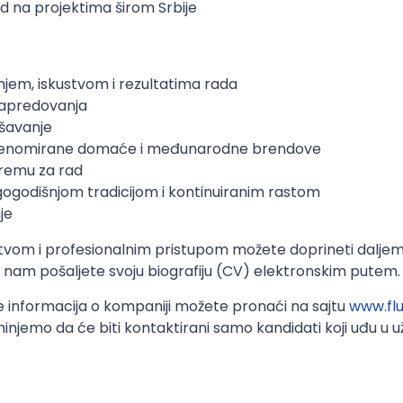
d na projektima širom Srbije
njem, iskustvom i rezultatima rada
napredovanja
ršavanje
a renomirane domaće i međunarodne brendove
premu za rad
gogodišnjom tradicijom i kontinuiranim rastom
je
stvom i profesionalnim pristupom možete doprineti dalje
nam pošaljete svoju biografiju (CV) elektronskim putem.
e informacija o kompaniji možete pronaći na sajtu
www.flu
njemo da će biti kontaktirani samo kandidati koji uđu u uži