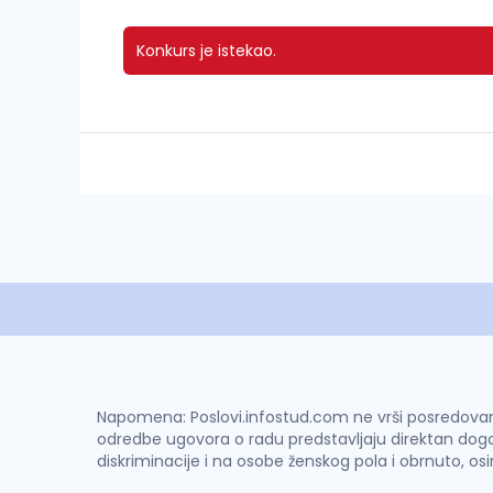
Konkurs je istekao.
Napomena: Poslovi.infostud.com ne vrši posredovanje 
odredbe ugovora o radu predstavljaju direktan dogo
diskriminacije i na osobe ženskog pola i obrnuto, os