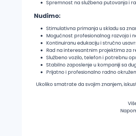
Spremnost na službena putovanja i ra
Nudimo:
Stimulativna primanja u skladu sa zna
Mogućnost profesionalnog razvoja i 
Kontinuiranu edukaciju i stručno usav
Rad na interesantnim projektima z
Službeno vozilo, telefon i potrebnu o
Stabilno zaposlenje u kompaniji sa du
Prijatno i profesionalno radno okružen
Ukoliko smatrate da svojim znanjem, isku
Viš
Napomi