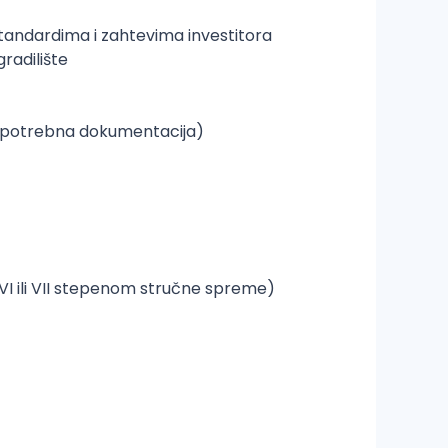
tandardima i zahtevima investitora
radilište
la potrebna dokumentacija)
VI ili VII stepenom stručne spreme)