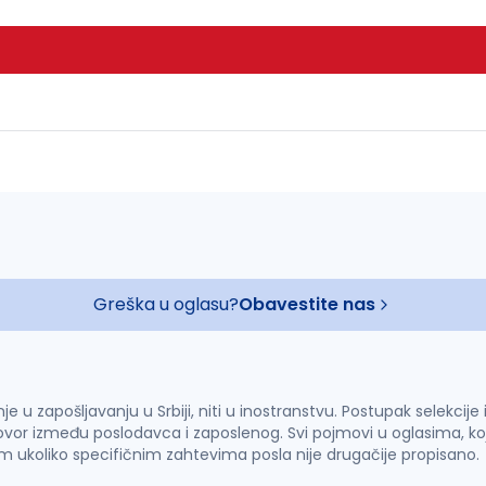
Greška u oglasu?
Obavestite nas
u zapošljavanju u Srbiji, niti u inostranstvu. Postupak selekcije
vor između poslodavca i zaposlenog. Svi pojmovi u oglasima, ko
im ukoliko specifičnim zahtevima posla nije drugačije propisano.