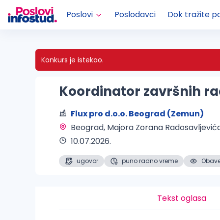
Poslovi
Poslodavci
Dok tražite p
Konkurs je istekao.
Koordinator završnih r
Flux pro d.o.o. Beograd (Zemun)
Beograd
, Majora Zorana Radosavljević
10.07.2026.
ugovor
puno radno vreme
Obaveš
Tekst oglasa