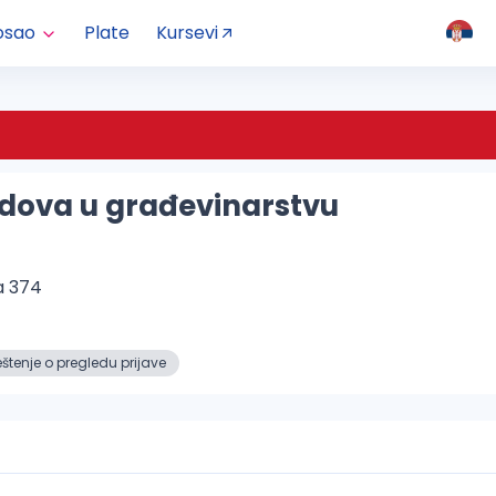
osao
Plate
Kursevi
adova u građevinarstvu
a 374
tenje o pregledu prijave