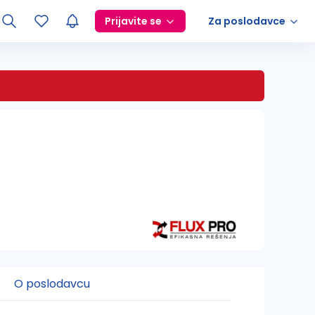
Prijavite se
Za poslodavce
O poslodavcu