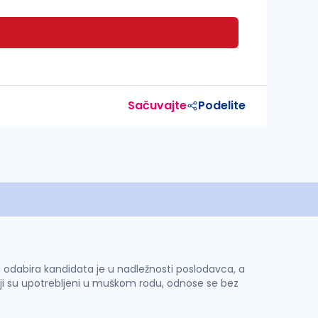
Sačuvajte
Podelite
 i odabira kandidata je u nadležnosti poslodavca, a
ji su upotrebljeni u muškom rodu, odnose se bez