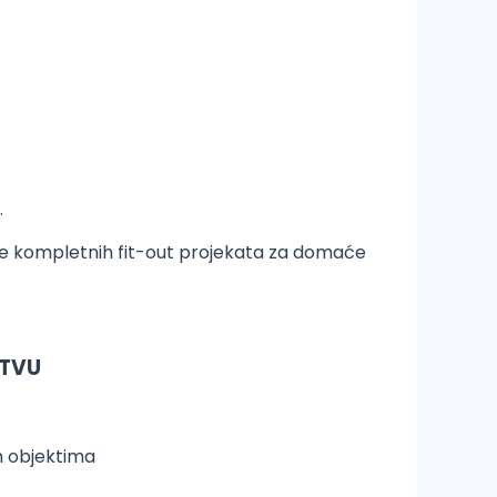
.
enje kompletnih fit-out projekata za domaće
STVU
im objektima