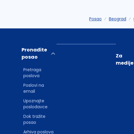
Posao
Beograd
Pronađite
Za
posao
medije
Pretraga
poslova
Poslovi na
email
Upoznajte
poslodavce
Dok tražite
posao
Arhiva poslova