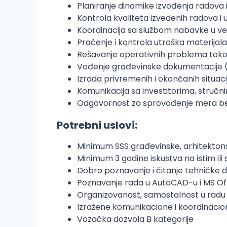
Planiranje dinamike izvođenja radova 
Kontrola kvaliteta izvedenih radova 
Koordinacija sa službom nabavke u ve
Praćenje i kontrola utroška materijal
Rešavanje operativnih problema toko
Vođenje građevinske dokumentacije (g
Izrada privremenih i okončanih situaci
Komunikacija sa investitorima, stručn
Odgovornost za sprovođenje mera bezb
Potrebni uslovi:
Minimum SSS građevinske, arhitektonsk
Minimum 3 godine iskustva na istim ili
Dobro poznavanje i čitanje tehničke
Poznavanje rada u AutoCAD-u i MS Of
Organizovanost, samostalnost u radu
Izražene komunikacione i koordinacio
Vozačka dozvola B kategorije