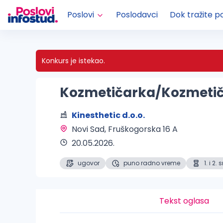
Poslovi
Poslodavci
Dok tražite p
Konkurs je istekao.
Kozmetičarka/Kozmeti
Kinesthetic d.o.o.
Novi Sad
, Fruškogorska 16 A
20.05.2026.
ugovor
puno radno vreme
1. i 2
Tekst oglasa