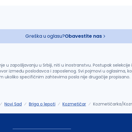
Greška u oglasu?
Obavestite nas
u zapošljavanju u Srbiji, niti u inostranstvu. Postupak selekcije
vor između poslodavca i zaposlenog. Svi pojmovi u oglasima, ko
im ukoliko specifičnim zahtevima posla nije drugačije propisano.
Novi Sad
Briga o lepoti
Kozmetičar
Kozmetičarka/Koz