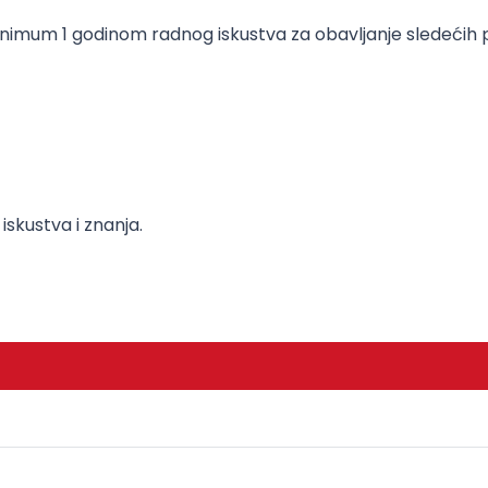
inimum 1 godinom radnog iskustva za obavljanje sledećih 
skustva i znanja.