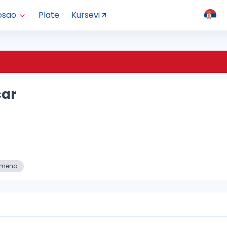
osao
Plate
Kursevi
čar
. smena