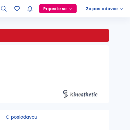
Prijavite se
Za poslodavce
O poslodavcu