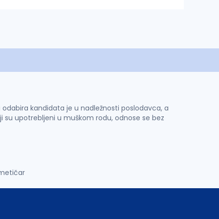
 i odabira kandidata je u nadležnosti poslodavca, a
ji su upotrebljeni u muškom rodu, odnose se bez
metičar