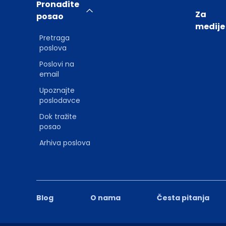
Pronađite
Za
posao
medije
Pretraga
poslova
Poslovi na
email
Upoznajte
poslodavce
Dok tražite
posao
Arhiva poslova
Blog
O nama
Česta pitanja