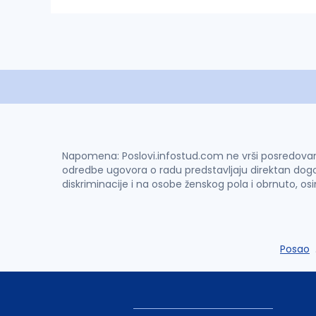
Napomena: Poslovi.infostud.com ne vrši posredovanje 
odredbe ugovora o radu predstavljaju direktan dogo
diskriminacije i na osobe ženskog pola i obrnuto, os
Posao