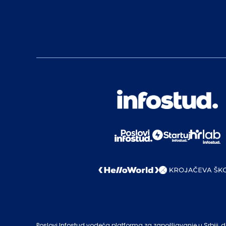
Poslovi Infostud vodeća platforma za zapošljavanje u Srbiji, de