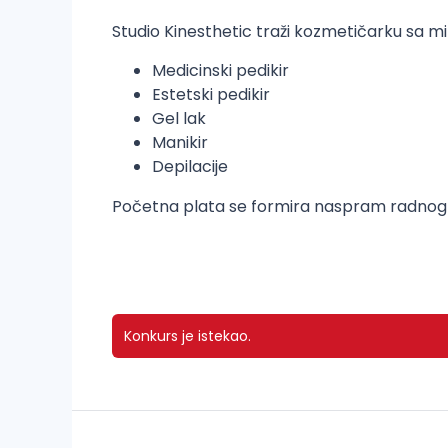
Studio Kinesthetic traži kozmetičarku sa m
Medicinski pedikir
Estetski pedikir
Gel lak
Manikir
Depilacije
Početna plata se formira naspram radnog i
Konkurs je istekao.