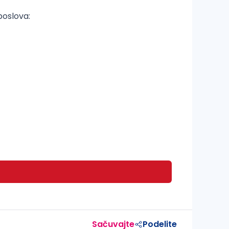
poslova:
Sačuvajte
Podelite