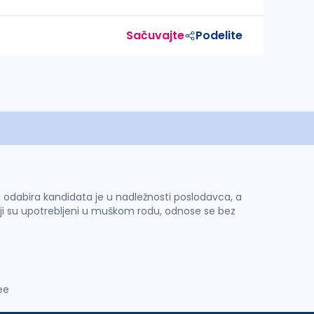
Sačuvajte
Podelite
 i odabira kandidata je u nadležnosti poslodavca, a
ji su upotrebljeni u muškom rodu, odnose se bez
ee