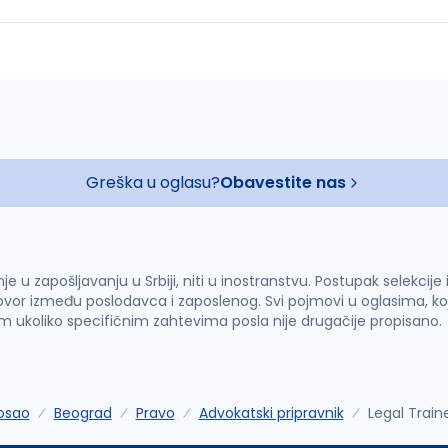
Greška u oglasu?
Obavestite nas
u zapošljavanju u Srbiji, niti u inostranstvu. Postupak selekcije
vor između poslodavca i zaposlenog. Svi pojmovi u oglasima, ko
im ukoliko specifičnim zahtevima posla nije drugačije propisano.
osao
Beograd
Pravo
Advokatski pripravnik
Legal Train