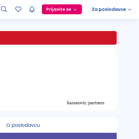
Prijavite se
Za poslodavce
O poslodavcu