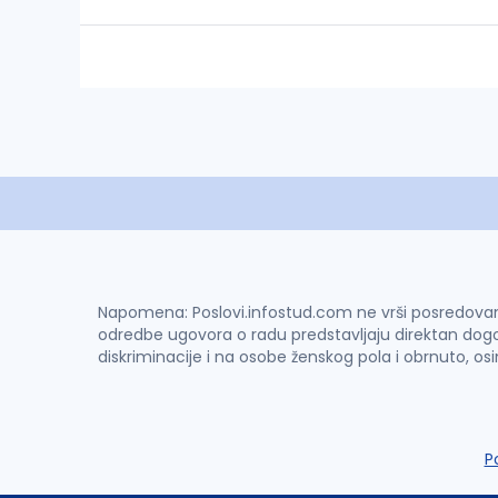
Napomena: Poslovi.infostud.com ne vrši posredovanje 
odredbe ugovora o radu predstavljaju direktan dogo
diskriminacije i na osobe ženskog pola i obrnuto, os
P