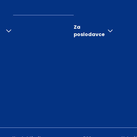
Za
poslodavce