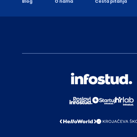
Blog
O nama
Česta pitanja