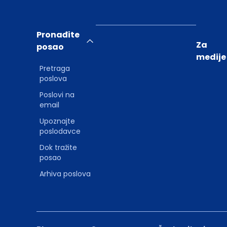
Pronađite
Za
posao
medije
Pretraga
poslova
Poslovi na
email
Upoznajte
poslodavce
Dok tražite
posao
Arhiva poslova