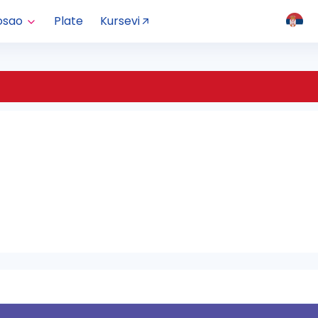
osao
Plate
Kursevi