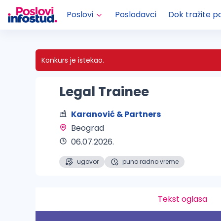
Poslovi
Poslodavci
Dok tražite p
Konkurs je istekao.
Legal Trainee
Karanović & Partners
Beograd 
06.07.2026.
ugovor
puno radno vreme
Tekst oglasa