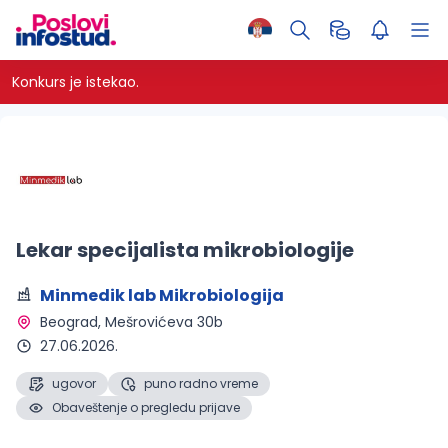
Konkurs je istekao.
Lekar specijalista mikrobiologije
Minmedik lab Mikrobiologija
Beograd
, Mešrovićeva 30b
27.06.2026.
ugovor
puno radno vreme
Obaveštenje o pregledu prijave