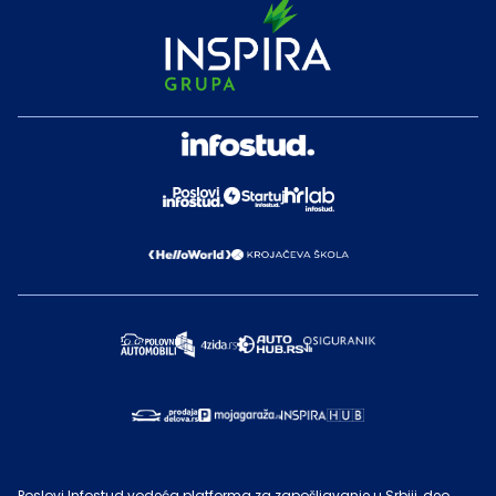
Poslovi Infostud vodeća platforma za zapošljavanje u Srbiji, deo