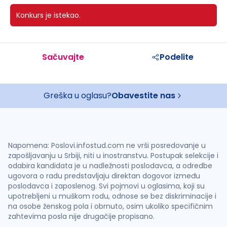
Konkurs je istekao.
Sačuvajte
Podelite
Greška u oglasu?
Obavestite nas
Napomena: Poslovi.infostud.com ne vrši posredovanje u
zapošljavanju u Srbiji, niti u inostranstvu. Postupak selekcije i
odabira kandidata je u nadležnosti poslodavca, a odredbe
ugovora o radu predstavljaju direktan dogovor između
poslodavca i zaposlenog. Svi pojmovi u oglasima, koji su
upotrebljeni u muškom rodu, odnose se bez diskriminacije i
na osobe ženskog pola i obrnuto, osim ukoliko specifičnim
zahtevima posla nije drugačije propisano.