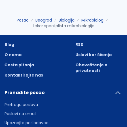
Posao
Beograd
Biologija
Mikrobiolog
Lekar specijalista mikrobiologije
Blog
RSS
O nama
Uslovi korišćenja
Česta pitanja
Obaveštenje o
privatnosti
Kontaktirajte nas
Pronađite posao
Pretraga poslova
Poslovi na email
Upoznajte poslodavce