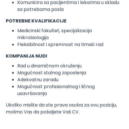
Komunicira sa pacijentima i lekarima u skladu
sa potrebama posla
POTREBNE KVALIFIKACIJE
Medicinski fakultet, specijalizacija
mikrobiologija
Fleksibilnost i spremnost na timski rad
KOMPANIJA NUDI
Rad u dinamičnom okruženju
Mogućnost stalnog zaposlenja
Adekvatnu zaradu
Mogućnost profesionalnog i ličnog
usavršavanja
Ukoliko mislite da ste prava osoba za ovu poziciju,
molimo Vas da pošaljete Vaš CV.