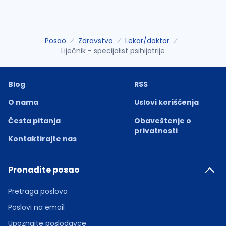
Posao
Zdravstvo
Lekar/doktor
Liječnik - specijalist psihijatrije
Blog
RSS
O nama
Uslovi korišćenja
Česta pitanja
Obaveštenje o
privatnosti
Kontaktirajte nas
Pronađite posao
Pretraga poslova
Poslovi na email
Upoznajte poslodavce