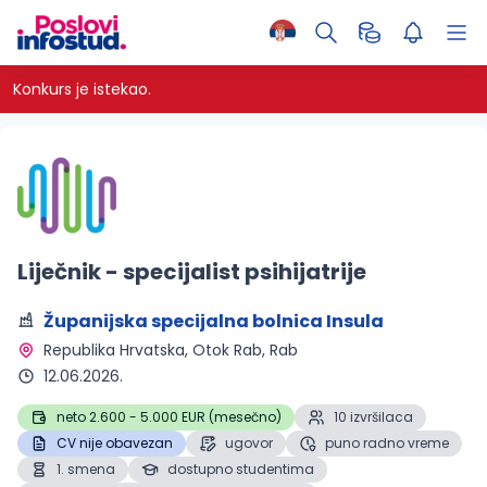
Konkurs je istekao.
Liječnik - specijalist psihijatrije
Županijska specijalna bolnica Insula
Republika Hrvatska, Otok Rab, Rab 
12.06.2026.
neto 2.600 - 5.000 EUR (mesečno)
10 izvršilaca
CV nije obavezan
ugovor
puno radno vreme
1. smena
dostupno studentima