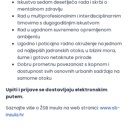
Iskustva sedam desetljeća rada i skrbi o
mentalnom zdravlju
Rad u multiprofesionalnim i interdisciplinarnim
timovima s dugogodišnjim iskustvom
Rad u ugodnom suvremeno opremljenom
ambijentu
Ugodno i poticajno radno okruženje na jednom
od najljepših jadranskih otoka, u blizini mora,
šume i gotovo netaknute prirode
Dobru prometnu povezanost s kopnom i
dostupnost svih osnovnih urbanih sadržaja na
samome otoku
Upiti i prijave se dostavljaju elektronskim
putem.
Saznajte više o ŽSB Insula na web stranici:
www.sb-
insula.hr