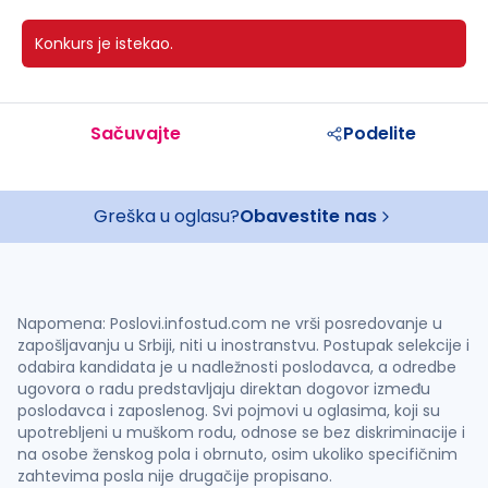
Konkurs je istekao.
Sačuvajte
Podelite
Greška u oglasu?
Obavestite nas
Napomena: Poslovi.infostud.com ne vrši posredovanje u
zapošljavanju u Srbiji, niti u inostranstvu. Postupak selekcije i
odabira kandidata je u nadležnosti poslodavca, a odredbe
ugovora o radu predstavljaju direktan dogovor između
poslodavca i zaposlenog. Svi pojmovi u oglasima, koji su
upotrebljeni u muškom rodu, odnose se bez diskriminacije i
na osobe ženskog pola i obrnuto, osim ukoliko specifičnim
zahtevima posla nije drugačije propisano.