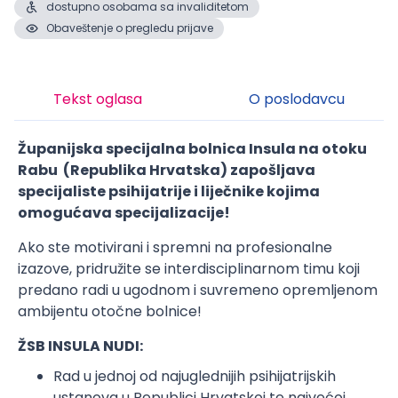
dostupno osobama sa invaliditetom
Obaveštenje o pregledu prijave
Tekst oglasa
O poslodavcu
Županijska specijalna bolnica Insula na otoku
Rabu (Republika Hrvatska) zapošljava
specijaliste psihijatrije i liječnike kojima
omogućava specijalizacije!
Ako ste motivirani i spremni na profesionalne
izazove, pridružite se interdisciplinarnom timu koji
predano radi u ugodnom i suvremeno opremljenom
ambijentu otočne bolnice!
ŽSB INSULA NUDI:
Rad u jednoj od najuglednijih psihijatrijskih
ustanova u Republici Hrvatskoj te najvećoj