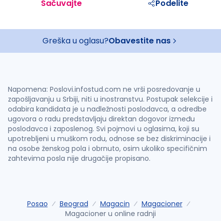
Sačuvajte
Podelite
Greška u oglasu?
Obavestite nas
Napomena: Poslovi.infostud.com ne vrši posredovanje u
zapošljavanju u Srbiji, niti u inostranstvu. Postupak selekcije i
odabira kandidata je u nadležnosti poslodavca, a odredbe
ugovora o radu predstavljaju direktan dogovor između
poslodavca i zaposlenog. Svi pojmovi u oglasima, koji su
upotrebljeni u muškom rodu, odnose se bez diskriminacije i
na osobe ženskog pola i obrnuto, osim ukoliko specifičnim
zahtevima posla nije drugačije propisano.
Posao
Beograd
Magacin
Magacioner
Magacioner u online radnji