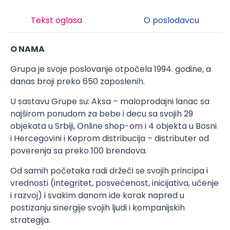
Tekst oglasa
O poslodavcu
O NAMA
Grupa je svoje poslovanje otpočela 1994. godine, a
danas broji preko 650 zaposlenih.
U sastavu Grupe su: Aksa – maloprodajni lanac sa
najširom ponudom za bebe i decu sa svojih 29
objekata u Srbiji, Online shop-om i 4 objekta u Bosni
i Hercegovini i Keprom distribucija – distributer od
poverenja sa preko 100 brendova.
Od samih početaka radi držeći se svojih principa i
vrednosti (integritet, posvećenost, inicijativa, učenje
i razvoj) i svakim danom ide korak napred u
postizanju sinergije svojih ljudi i kompanijskih
strategija.