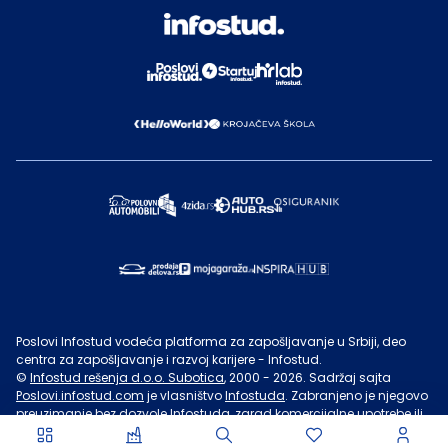
Poslovi Infostud vodeća platforma za zapošljavanje u Srbiji, deo
centra za zapošljavanje i razvoj karijere - Infostud.
©
Infostud rešenja d.o.o. Subotica
, 2000 -
2026
. Sadržaj sajta
Poslovi.infostud.com
je vlasništvo
Infostuda
. Zabranjeno je njegovo
preuzimanje bez dozvole
Infostuda
, zarad komercijalne upotrebe ili
u druge svrhe, osim za lične potrebe posetilaca sajta.
Uslovi