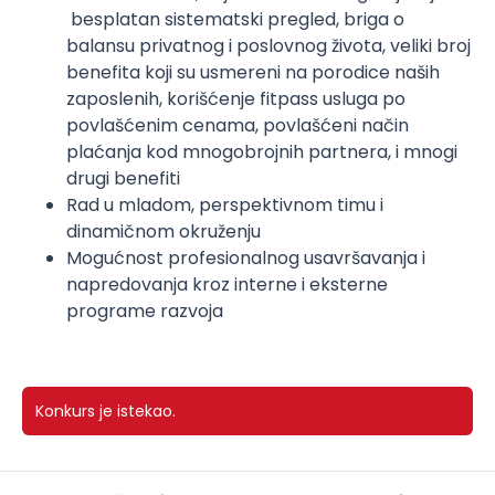
besplatan sistematski pregled, briga o
balansu privatnog i poslovnog života, veliki broj
benefita koji su usmereni na porodice naših
zaposlenih, korišćenje fitpass usluga po
povlašćenim cenama, povlašćeni način
plaćanja kod mnogobrojnih partnera, i mnogi
drugi benefiti
Rad u mladom, perspektivnom timu i
dinamičnom okruženju
​Mogućnost profesionalnog usavršavanja i
napredovanja kroz interne i eksterne
programe razvoja
Konkurs je istekao.