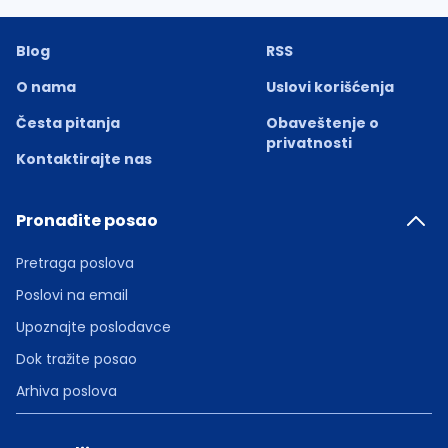
Blog
RSS
O nama
Uslovi korišćenja
Česta pitanja
Obaveštenje o
privatnosti
Kontaktirajte nas
Pronađite posao
Pretraga poslova
Poslovi na email
Upoznajte poslodavce
Dok tražite posao
Arhiva poslova