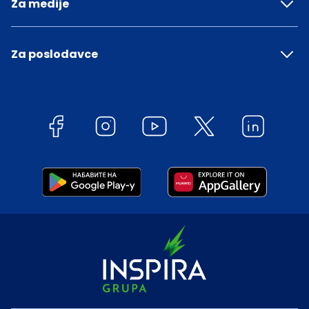
Za medije
Za poslodavce