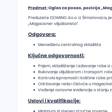
Predmet:
Oglas za posao, pozicija „Mag
Preduzeće DOMING d.o.o. iz Šimanovaca, j
„Magacioner viljuškarista“.
Odgovara:
Menadžeru centralnog skladišta
Ključne odgovornosti:
Prijem, skladištenje i izdavanje robe 
Rukovanje viljuškarom i transport ro
Kontrola ispravnosti i količine robe pr
Održavanje reda i čistoće u magacin
Vođenje osnovne evidencije o stanju z
Uslovi i kvalifikacije:
Minimum III stepen stručne spreme