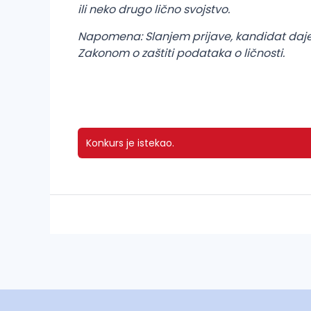
ili neko drugo lično svojstvo.
Napomena: Slanjem prijave, kandidat daje
Zakonom o zaštiti podataka o ličnosti.
Konkurs je istekao.