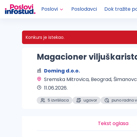
Poslovi
Poslodavci
Dok tražite p
Konkurs je istekao.
Magacioner viljuškarist
Doming d.o.o.
Sremska Mitrovica, Beograd, Šimanovci
11.06.2026.
5 izvršilaca
ugovor
puno radno 
Tekst oglasa