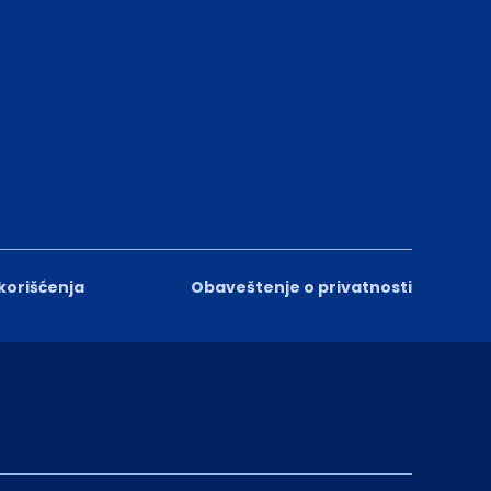
 korišćenja
Obaveštenje o privatnosti