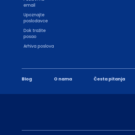
email
Upoznajte
poslodavce
Dok tražite
posao
Arhiva poslova
Blog
O nama
Česta pitanja