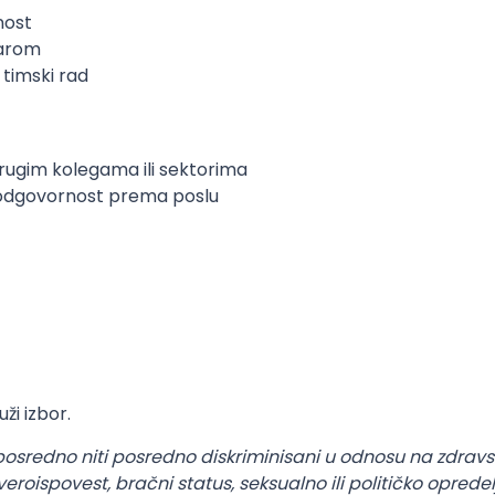
nost
karom
timski rad
drugim kolegama ili sektorima
i odgovornost prema poslu
ži izbor.
posredno niti posredno diskriminisani u odnosu na zdravst
veroispovest, bračni status, seksualno ili političko oprede