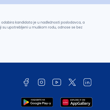
 i odabira kandidata je u nadležnosti poslodavca, a
ji su upotrebljeni u muškom rodu, odnose se bez