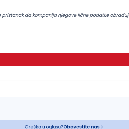
 pristanak da kompanija njegove lične podatke obrađuje 
Greška u oglasu?
Obavestite nas