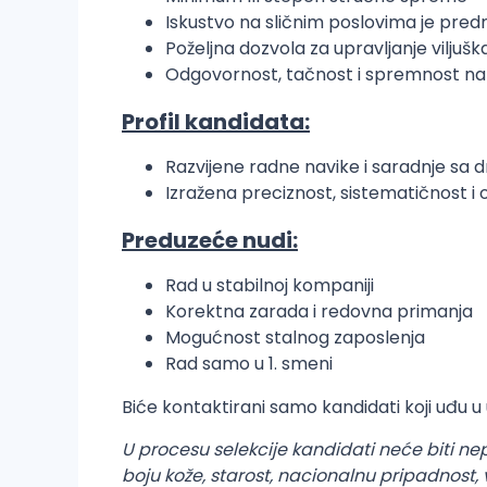
Iskustvo na sličnim poslovima je pred
Poželjna dozvola za upravljanje viljuš
Odgovornost, tačnost i spremnost na 
Profil kandidata:
Razvijene radne navike i saradnje sa 
Izražena preciznost, sistematičnost 
Preduzeće nudi:
Rad u stabilnoj kompaniji
Korektna zarada i redovna primanja
Mogućnost stalnog zaposlenja
Rad samo u 1. smeni
Biće kontaktirani samo kandidati koji uđu u u
U procesu selekcije kandidati neće biti ne
boju kože, starost, nacionalnu pripadnost, 