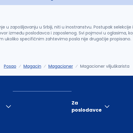
u zapošljavanju u Srbiji, niti u inostranstvu. Postupak selekcije
vor između poslodavca i zaposlenog. Svi pojmovi u oglasima, ko
im ukoliko specifičnim zahtevima posla nije drugačije propisano.
Posao
Magacin
Magacioner
Magacioner viljuškarista
Za
poslodavce