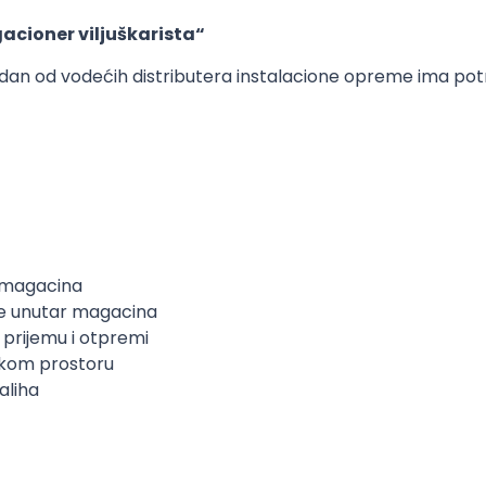
acioner viljuškarista“
edan od vodećih distributera instalacione opreme ima p
iz magacina
be unutar magacina
i prijemu i otpremi
skom prostoru
aliha