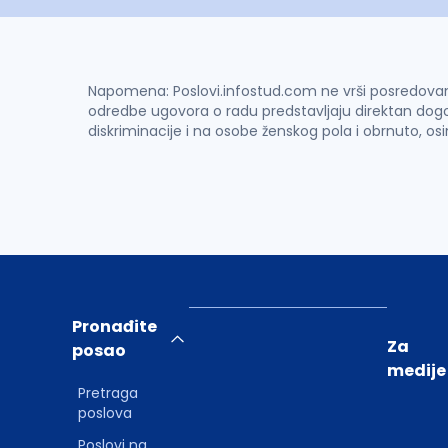
Napomena: Poslovi.infostud.com ne vrši posredovanje 
odredbe ugovora o radu predstavljaju direktan dogo
diskriminacije i na osobe ženskog pola i obrnuto, os
Pronađite
Za
posao
medije
Pretraga
poslova
Poslovi na