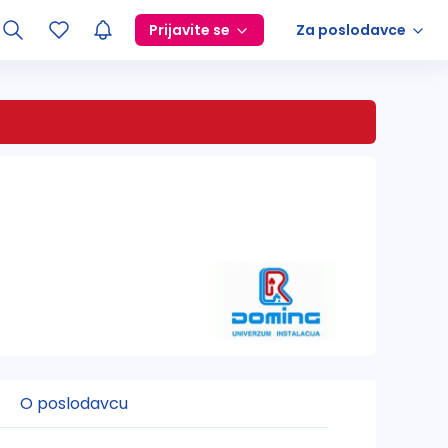
Prijavite se
Za poslodavce
O poslodavcu