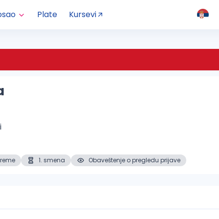
osao
Plate
Kursevi
a
 
vreme
1. smena
Obaveštenje o pregledu prijave