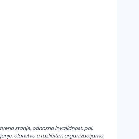
veno stanje, odnosno invalidnost, pol,
ljenje, članstvo u različitim organizacijama