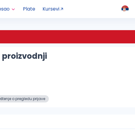
osao
Plate
Kursevi
 proizvodnji
tenje o pregledu prijave