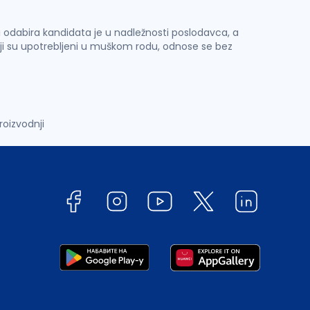
 i odabira kandidata je u nadležnosti poslodavca, a
ji su upotrebljeni u muškom rodu, odnose se bez
roizvodnji