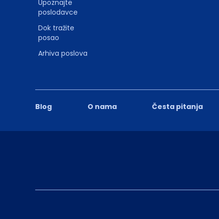
Upoznajte
poslodavce
Dok tražite
posao
Arhiva poslova
Blog
O nama
Česta pitanja