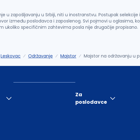
u zapošljavanju u Srbiji, niti u inostranstvu. Postupak selekcije
vor između poslodavca i zaposlenog. Svi pojmovi u oglasima, ko
im ukoliko specifičnim zahtevima posla nije drugačije propisano.
Leskovac
Održavanje
Majstor
Majstor na održavanju u p
Za
poslodavce