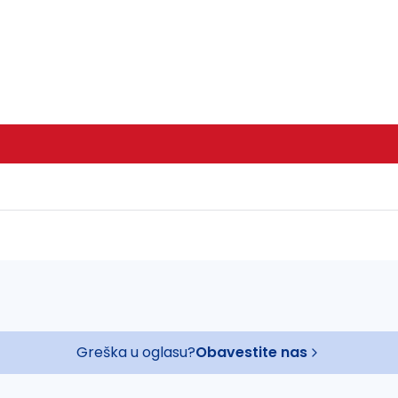
Greška u oglasu?
Obavestite nas