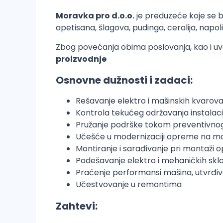
Moravka pro d.o.o.
je preduzeće koje se b
apetisana, šlagova, pudinga, ceralija, napo
Zbog povećanja obima poslovanja, kao i uv
proizvodnje
Osnovne dužnosti i zadaci:
Rešavanje elektro i mašinskih kvarov
Kontrola tekućeg održavanja instala
Pružanje podrške tokom preventivnog 
Učešće u modernizaciji opreme na 
Montiranje i sarađivanje pri montaži
Podešavanje elektro i mehaničkih sk
Praćenje performansi mašina, utvrđiv
Učestvovanje u remontima
Zahtevi: