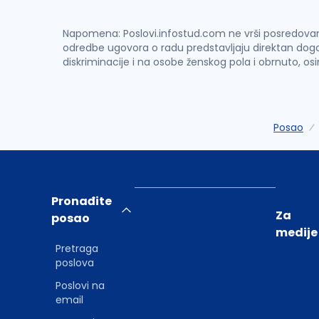
Napomena: Poslovi.infostud.com ne vrši posredovanje 
odredbe ugovora o radu predstavljaju direktan dogo
diskriminacije i na osobe ženskog pola i obrnuto, os
Posao
Pronađite
Za
posao
medije
Pretraga
poslova
Poslovi na
email