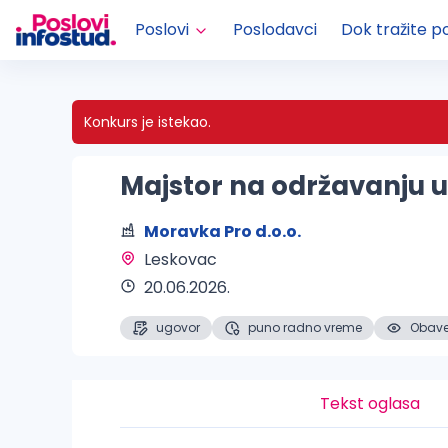
Poslovi
Poslodavci
Dok tražite p
Konkurs je istekao.
Majstor na održavanju u
Moravka Pro d.o.o.
Leskovac 
20.06.2026.
ugovor
puno radno vreme
Obaveš
Tekst oglasa