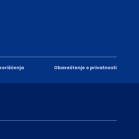
 korišćenja
Obaveštenje o privatnosti