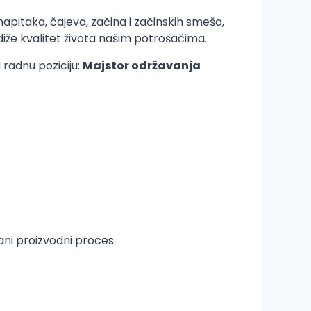
pitaka, čajeva, začina i začinskih smeša,
diže kvalitet života našim potrošačima.
radnu poziciju:
Majstor održavanja
ani proizvodni proces