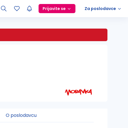
Prijavite se
Za poslodavce
O poslodavcu