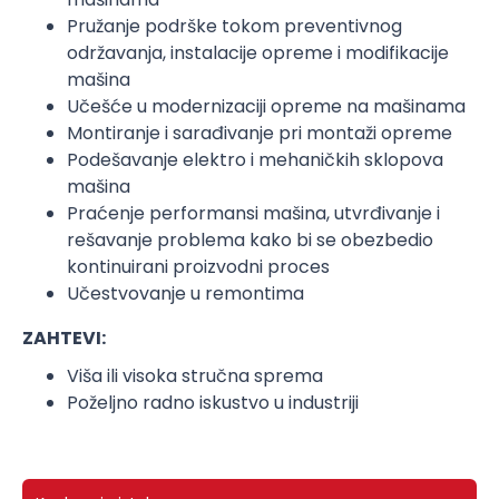
Pružanje podrške tokom preventivnog
održavanja, instalacije opreme i modifikacije
mašina
Učešće u modernizaciji opreme na mašinama
Montiranje i sarađivanje pri montaži opreme
Podešavanje elektro i mehaničkih sklopova
mašina
Praćenje performansi mašina, utvrđivanje i
rešavanje problema kako bi se obezbedio
kontinuirani proizvodni proces
Učestvovanje u remontima
ZAHTEVI:
Viša ili visoka stručna sprema
Poželjno radno iskustvo u industriji