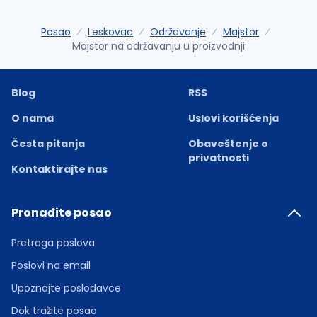
Posao
Leskovac
Održavanje
Majstor
Majstor na održavanju u proizvodnji
Blog
RSS
O nama
Uslovi korišćenja
Česta pitanja
Obaveštenje o
privatnosti
Kontaktirajte nas
Pronađite posao
Pretraga poslova
Poslovi na email
Upoznajte poslodavce
Dok tražite posao