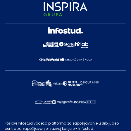
Poslovi Infostud vodeća platforma za zapošljavanje u Srbiji, deo
centra za zapošljavanje i razvoj karijere - Infostud.