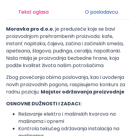
Tekst oglasa
O poslodavcu
Moravka pro d.o.o.
je preduzeće koje se bavi
proizvodnjom prehrambenih proizvoda: kafe,
instant napitaka, čajeva, začina i začinskih smeša,
apetisana, šlagova, pudinga, ceralija, napolitanki.
Naša misija je proizvodnja bezbedne hrane, koja
podiže kvalitet života našim potrošačima.
Zbog povećanja obima poslovanja, kao i uvođenja
novih proizvodnih pogona, raspisujemo konkurs za
radnu poziciju:
Majstor održavanja proizvodnje
OSNOVNE DUŽNOSTI I ZADACI:
Rešavanje elektro i mašinskih kvarova na
mašinama i opremi
Kontrola tekućeg održavanja instalacija na
mašinama