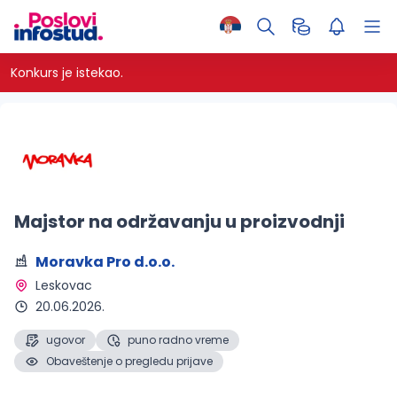
Konkurs je istekao.
Majstor na održavanju u proizvodnji
Moravka Pro d.o.o.
Leskovac 
20.06.2026.
ugovor
puno radno vreme
Obaveštenje o pregledu prijave