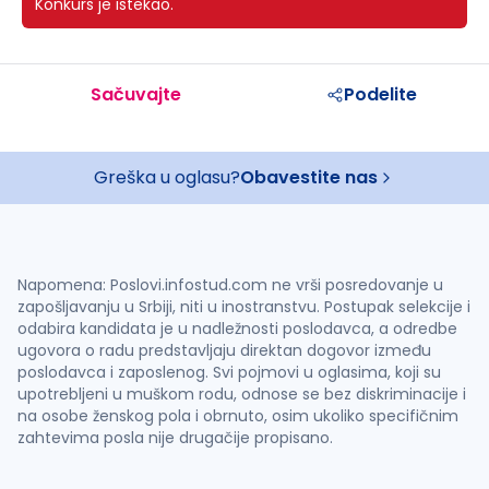
Konkurs je istekao.
Sačuvajte
Podelite
Greška u oglasu?
Obavestite nas
Napomena: Poslovi.infostud.com ne vrši posredovanje u
zapošljavanju u Srbiji, niti u inostranstvu. Postupak selekcije i
odabira kandidata je u nadležnosti poslodavca, a odredbe
ugovora o radu predstavljaju direktan dogovor između
poslodavca i zaposlenog. Svi pojmovi u oglasima, koji su
upotrebljeni u muškom rodu, odnose se bez diskriminacije i
na osobe ženskog pola i obrnuto, osim ukoliko specifičnim
zahtevima posla nije drugačije propisano.