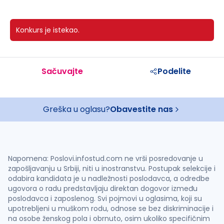
Konkurs je istekao.
Sačuvajte
Podelite
Greška u oglasu?
Obavestite nas
Napomena: Poslovi.infostud.com ne vrši posredovanje u
zapošljavanju u Srbiji, niti u inostranstvu. Postupak selekcije i
odabira kandidata je u nadležnosti poslodavca, a odredbe
ugovora o radu predstavljaju direktan dogovor između
poslodavca i zaposlenog. Svi pojmovi u oglasima, koji su
upotrebljeni u muškom rodu, odnose se bez diskriminacije i
na osobe ženskog pola i obrnuto, osim ukoliko specifičnim