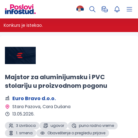
Konkurs je istekao.
Majstor za aluminijumsku i PVC
stolariju u proizvodnom pogonu
Euro Bravo d.o.o.
Stara Pazova
, Cara Dušana
13.05.2026.
3 izvršioca
ugovor
puno radno vreme
1. smena
Obaveštenje o pregledu prijave