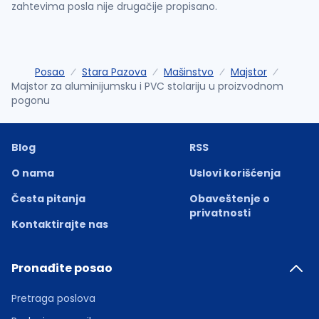
zahtevima posla nije drugačije propisano.
Posao
Stara Pazova
Mašinstvo
Majstor
Majstor za aluminijumsku i PVC stolariju u proizvodnom
pogonu
Blog
RSS
O nama
Uslovi korišćenja
Česta pitanja
Obaveštenje o
privatnosti
Kontaktirajte nas
Pronađite posao
Pretraga poslova