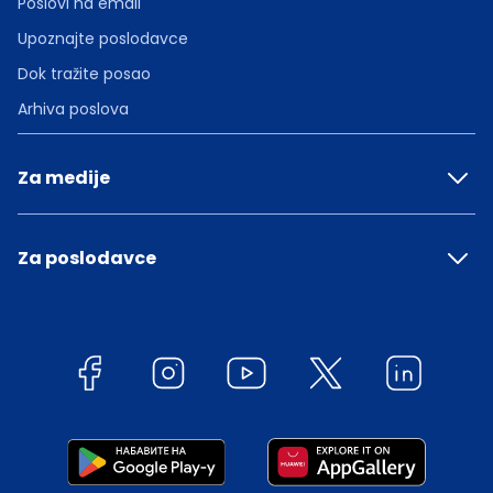
Poslovi na email
Upoznajte poslodavce
Dok tražite posao
Arhiva poslova
Za medije
Za poslodavce