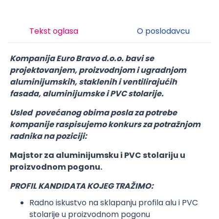
Tekst oglasa
O poslodavcu
Kompanija Euro Bravo d.o.o. bavi se
projektovanjem, proizvodnjom i ugradnjom
aluminijumskih, staklenih i ventilirajućih
fasada, aluminijumske i PVC stolarije.
Usled povećanog obima posla za potrebe
kompanije raspisujemo konkurs za potražnjom
radnika na poziciji:
Majstor za aluminijumsku i PVC stolariju u
proizvodnom pogonu.
PROFIL KANDIDATA KOJEG TRAŽIMO:
Radno iskustvo na sklapanju profila alu i PVC
stolarije u proizvodnom pogonu