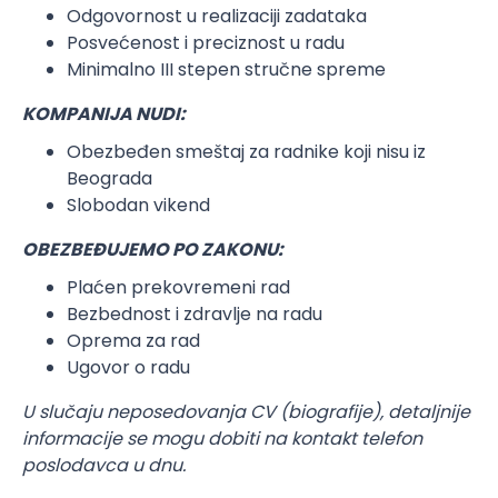
Odgovornost u realizaciji zadataka
Posvećenost i preciznost u radu
Minimalno III stepen stručne spreme
KOMPANIJA NUDI:
Obezbeđen smeštaj za radnike koji nisu iz
Beograda
Slobodan vikend
OBEZBEĐUJEMO PO ZAKONU:
Plaćen prekovremeni rad
Bezbednost i zdravlje na radu
Oprema za rad
Ugovor o radu
U slučaju neposedovanja CV (biografije), detaljnije
informacije se mogu dobiti na kontakt telefon
poslodavca u dnu.