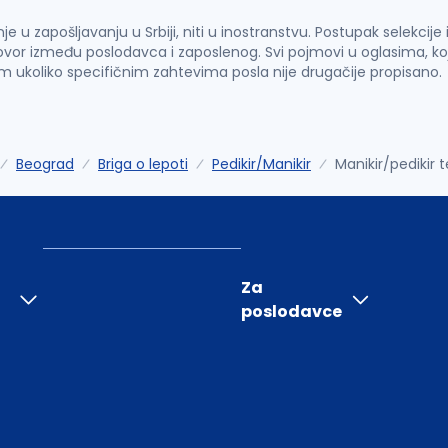
u zapošljavanju u Srbiji, niti u inostranstvu. Postupak selekcije
vor između poslodavca i zaposlenog. Svi pojmovi u oglasima, ko
im ukoliko specifičnim zahtevima posla nije drugačije propisano.
Beograd
Briga o lepoti
Pedikir/Manikir
Manikir/pedikir 
Za
poslodavce