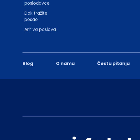
poslodavce
Dok tražite
posao
Arhiva poslova
Blog
O nama
Česta pitanja