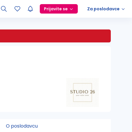
Prijavite se
Za poslodavce
O poslodavcu