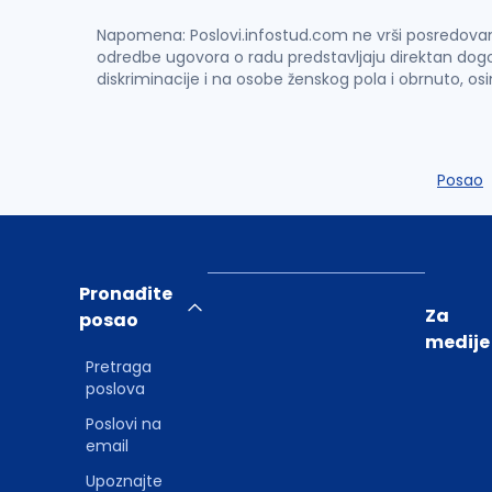
Napomena: Poslovi.infostud.com ne vrši posredovanje 
odredbe ugovora o radu predstavljaju direktan dogo
diskriminacije i na osobe ženskog pola i obrnuto, os
Posao
Pronađite
Za
posao
medije
Pretraga
poslova
Poslovi na
email
Upoznajte