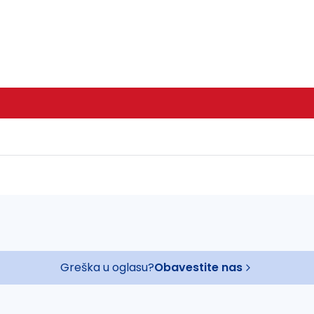
Greška u oglasu?
Obavestite nas