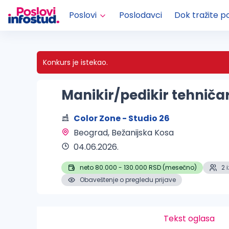
Poslovi
Poslodavci
Dok tražite p
Konkurs je istekao.
Manikir/pedikir tehniča
Color Zone - Studio 26
Beograd
, Bežanijska Kosa 
04.06.2026.
neto 80.000 - 130.000 RSD (mesečno)
2 
Obaveštenje o pregledu prijave
Tekst oglasa