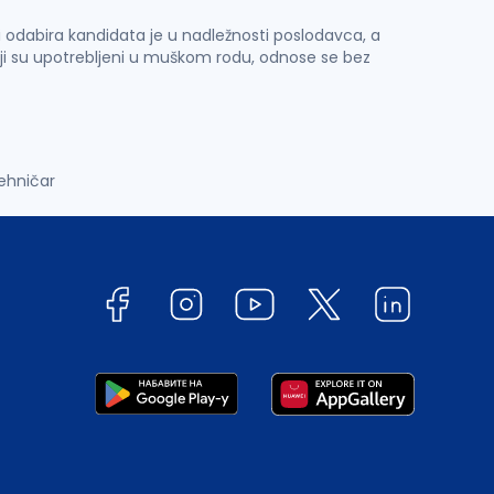
 i odabira kandidata je u nadležnosti poslodavca, a
ji su upotrebljeni u muškom rodu, odnose se bez
tehničar