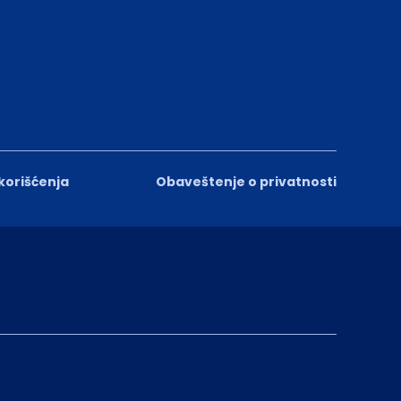
 korišćenja
Obaveštenje o privatnosti