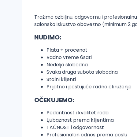
Tražimo ozbiljnu, odgovornu i profesional
salonsko iskustvo obavezno (minimum 2 g
NUDIMO:
Plata + procenat
Radno vreme 6sati
Nedelja slobodna
Svaka druga subota slobodna
Stalni klijenti
Prijatno i poštujuće radno okruženje
OČEKUJEMO:
Pedantnost i kvalitet rada
Ljubaznost prema klijentima
TAČNOST i odgovornost
Profesionalan odnos prema poslu