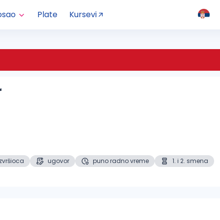
osao
Plate
Kursevi
r
izvršioca
ugovor
puno radno vreme
1. i 2. smena