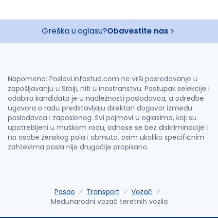
Greška u oglasu?
Obavestite nas
Napomena: Poslovi.infostud.com ne vrši posredovanje u
zapošljavanju u Srbiji, niti u inostranstvu. Postupak selekcije i
odabira kandidata je u nadležnosti poslodavca, a odredbe
ugovora o radu predstavljaju direktan dogovor između
poslodavca i zaposlenog. Svi pojmovi u oglasima, koji su
upotrebljeni u muškom rodu, odnose se bez diskriminacije i
na osobe ženskog pola i obrnuto, osim ukoliko specifičnim
zahtevima posla nije drugačije propisano.
Posao
Transport
Vozač
Međunarodni vozač teretnih vozila