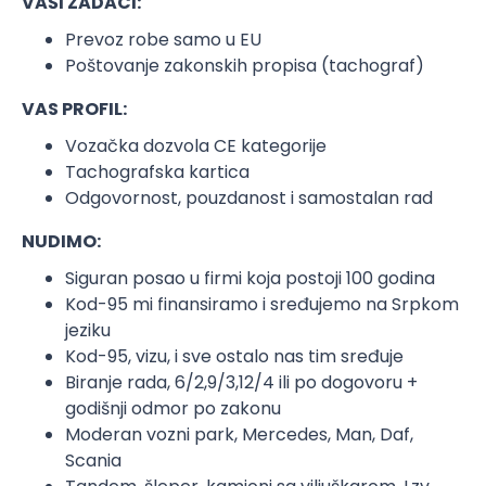
VAŠI ZADACI:
Prevoz robe samo u EU
Poštovanje zakonskih propisa (tachograf)
VAS PROFIL:
Vozačka dozvola CE kategorije
Tachografska kartica
Odgovornost, pouzdanost i samostalan rad
NUDIMO:
Siguran posao u firmi koja postoji 100 godina
Kod-95 mi finansiramo i sređujemo na Srpkom
jeziku
Kod-95, vizu, i sve ostalo nas tim sređuje
Biranje rada, 6/2,9/3,12/4 ili po dogovoru +
godišnji odmor po zakonu
Moderan vozni park, Mercedes, Man, Daf,
Scania