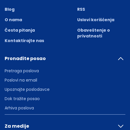
Blog
RSS
O nama
Uslovi korišćenja
Česta pitanja
Obaveštenje o
privatnosti
Kontaktirajte nas
Pronađite posao
Pretraga poslova
Poslovi na email
Upoznajte poslodavce
Dok tražite posao
Arhiva poslova
Za medije