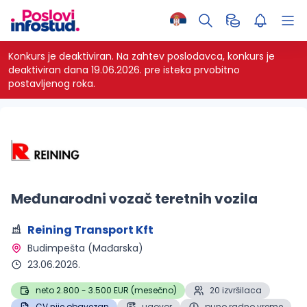
Konkurs je deaktiviran.
Na zahtev poslodavca, konkurs je
deaktiviran dana 19.06.2026. pre isteka prvobitno
postavljenog roka.
Međunarodni vozač teretnih vozila
Reining Transport Kft
Budimpešta (Mađarska) 
23.06.2026.
neto 2.800 - 3.500 EUR (mesečno)
20 izvršilaca
CV nije obavezan
ugovor
puno radno vreme