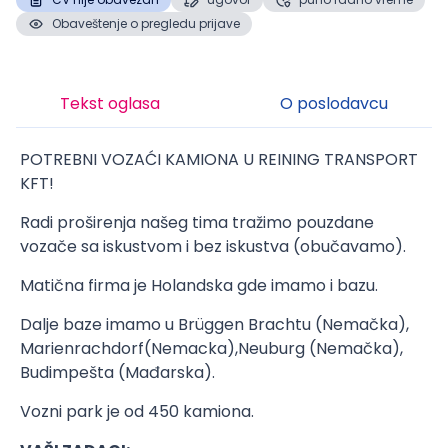
Obaveštenje o pregledu prijave
Tekst oglasa
O poslodavcu
POTREBNI VOZAĆI KAMIONA U REINING TRANSPORT
KFT!
Radi proširenja našeg tima tražimo pouzdane
vozače sa iskustvom i bez iskustva (obučavamo).
Matična firma je Holandska gde imamo i bazu.
Dalje baze imamo u Brüggen Brachtu (Nemačka),
Marienrachdorf(Nemacka),Neuburg (Nemačka),
Budimpešta (Mađarska).
Vozni park je od 450 kamiona.