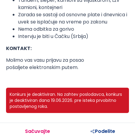
Tandem, šleper, kamioni sa viljuškarom, Lzv
kamioni, kontejneri
Zarada se sastoji od osnovne plate i dnevnica i
uvek se isplaćuje na vreme po zakonu
Nema odbitka za gorivo
Intervju je biti u Čačku (Srbija)
KONTAKT:
Molimo vas vasu prijavu za posao
pošaljete elektronskim putem.
Konkurs je deaktiviran.
Na zahtev poslodavca, konkurs
je deaktiviran dana 19.06.2026. pre isteka prvobitno
postavljenog roka.
Sačuvajte
Podelite