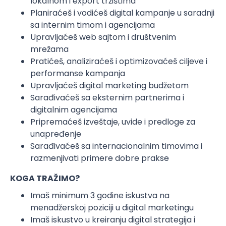
lokalnom i export tržištima
Planiraćeš i vodićeš digital kampanje u saradnji
sa internim timom i agencijama
Upravljaćeš web sajtom i društvenim
mrežama
Pratićeš, analiziraćeš i optimizovaćeš ciljeve i
performanse kampanja
Upravljaćeš digital marketing budžetom
Sarađivaćeš sa eksternim partnerima i
digitalnim agencijama
Pripremaćeš izveštaje, uvide i predloge za
unapređenje
Sarađivaćeš sa internacionalnim timovima i
razmenjivati primere dobre prakse
KOGA TRAŽIMO?
Imaš minimum 3 godine iskustva na
menadžerskoj poziciji u digital marketingu
Imaš iskustvo u kreiranju digital strategija i