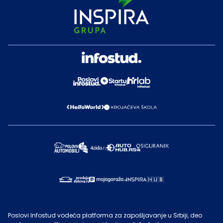
Poslovi Infostud vodeća platforma za zapošljavanje u Srbiji, deo