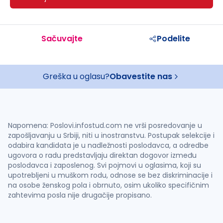
Sačuvajte
Podelite
Greška u oglasu?
Obavestite nas
Napomena: Poslovi.infostud.com ne vrši posredovanje u
zapošljavanju u Srbiji, niti u inostranstvu. Postupak selekcije i
odabira kandidata je u nadležnosti poslodavca, a odredbe
ugovora o radu predstavljaju direktan dogovor između
poslodavca i zaposlenog. Svi pojmovi u oglasima, koji su
upotrebljeni u muškom rodu, odnose se bez diskriminacije i
na osobe ženskog pola i obrnuto, osim ukoliko specifičnim
zahtevima posla nije drugačije propisano.