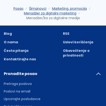
Posao
Šimanovci
Marketing, promocija
Menadžer za digitalni marketing
Menadžer/ka za digitalne medije
Blog
RSS
O nama
Uslovi korišćenja
Česta pitanja
Obaveštenje o
privatnosti
Kontaktirajte nas
Pronađite posao
Pretraga poslova
Poslovi na email
Upoznajte poslodavce