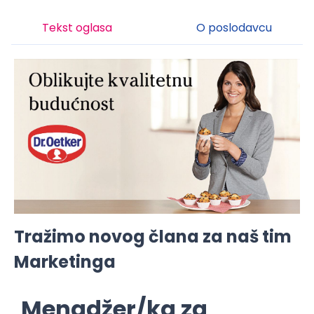
Tekst oglasa
O poslodavcu
Tražimo novog člana za naš tim
Marketinga
Menadžer/ka za