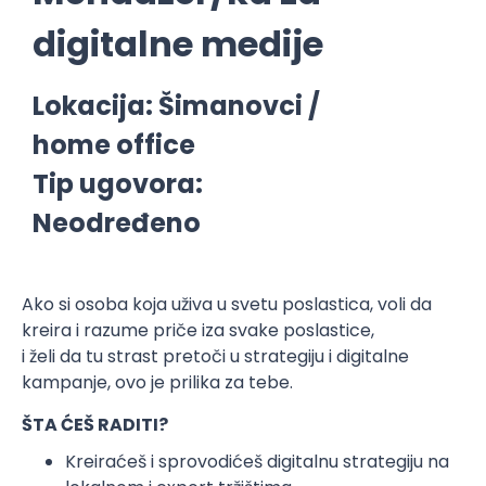
digitalne medije
Lokacija: Šimanovci /
home office
Tip ugovora:
Neodređeno
Ako si osoba koja uživa u svetu poslastica, voli da
kreira i razume priče iza svake poslastice,
i želi da tu strast pretoči u strategiju i digitalne
kampanje, ovo je prilika za tebe.
ŠTA ĆEŠ RADITI?
Kreiraćeš i sprovodićeš digitalnu strategiju na