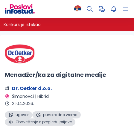
Konkurs je istekao.
Menadžer/ka za digitalne medije
Dr. Oetker d.o.o.
Šimanovci | Hibrid 
21.04.2026.
ugovor
puno radno vreme
Obaveštenje o pregledu prijave