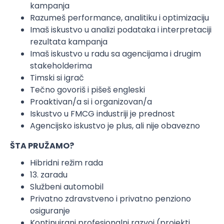
kampanja
Razumeš performance, analitiku i optimizaciju
Imaš iskustvo u analizi podataka i interpretaciji
rezultata kampanja
Imaš iskustvo u radu sa agencijama i drugim
stakeholderima
Timski si igrač
Tečno govoriš i pišeš engleski
Proaktivan/a si i organizovan/a
Iskustvo u FMCG industriji je prednost
Agencijsko iskustvo je plus, ali nije obavezno
ŠTA PRUŽAMO?
Hibridni režim rada
13. zaradu
Službeni automobil
Privatno zdravstveno i privatno penziono
osiguranje
Kontinuirani profesionalni razvoj (projekti,