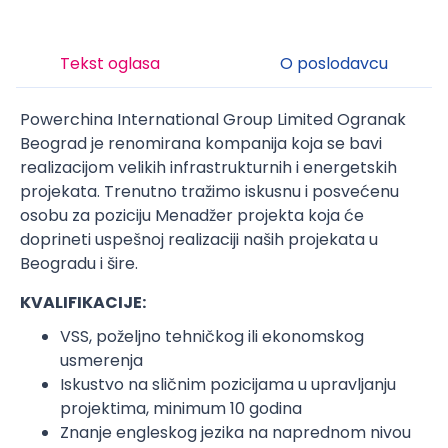
Tekst oglasa
O poslodavcu
Powerchina International Group Limited Ogranak
Beograd je renomirana kompanija koja se bavi
realizacijom velikih infrastrukturnih i energetskih
projekata. Trenutno tražimo iskusnu i posvećenu
osobu za poziciju Menadžer projekta koja će
doprineti uspešnoj realizaciji naših projekata u
Beogradu i šire.
KVALIFIKACIJE:
VSS, poželjno tehničkog ili ekonomskog
usmerenja
Iskustvo na sličnim pozicijama u upravljanju
projektima, minimum 10 godina
Znanje engleskog jezika na naprednom nivou