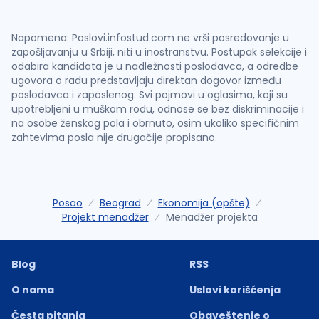
Napomena: Poslovi.infostud.com ne vrši posredovanje u
zapošljavanju u Srbiji, niti u inostranstvu. Postupak selekcije i
odabira kandidata je u nadležnosti poslodavca, a odredbe
ugovora o radu predstavljaju direktan dogovor između
poslodavca i zaposlenog. Svi pojmovi u oglasima, koji su
upotrebljeni u muškom rodu, odnose se bez diskriminacije i
na osobe ženskog pola i obrnuto, osim ukoliko specifičnim
zahtevima posla nije drugačije propisano.
Posao
Beograd
Ekonomija (opšte)
Projekt menadžer
Menadžer projekta
Blog
RSS
O nama
Uslovi korišćenja
Česta pitanja
Obaveštenje o