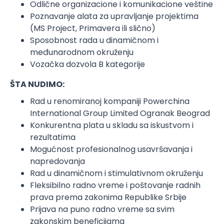
Odlične organizacione i komunikacione veštine
Poznavanje alata za upravljanje projektima
(MS Project, Primavera ili slično)
Sposobnost rada u dinamičnom i
međunarodnom okruženju
Vozačka dozvola B kategorije
ŠTA NUDIMO:
Rad u renomiranoj kompaniji Powerchina
International Group Limited Ogranak Beograd
Konkurentna plata u skladu sa iskustvom i
rezultatima
Mogućnost profesionalnog usavršavanja i
napredovanja
Rad u dinamičnom i stimulativnom okruženju
Fleksibilno radno vreme i poštovanje radnih
prava prema zakonima Republike Srbije
Prijava na puno radno vreme sa svim
zakonskim beneficijama