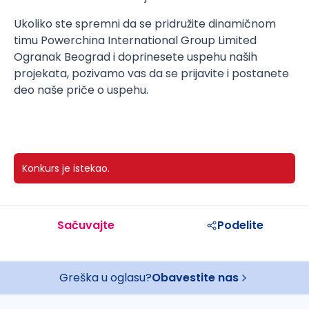
Ukoliko ste spremni da se pridružite dinamičnom
timu Powerchina International Group Limited
Ogranak Beograd i doprinesete uspehu naših
projekata, pozivamo vas da se prijavite i postanete
deo naše priče o uspehu.
Konkurs je istekao.
Sačuvajte
Podelite
Greška u oglasu?
Obavestite nas