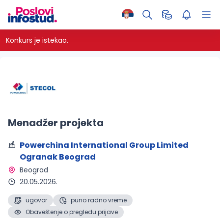
Konkurs je istekao.
Menadžer projekta
Powerchina International Group Limited
Ogranak Beograd
Beograd 
20.05.2026.
ugovor
puno radno vreme
Obaveštenje o pregledu prijave