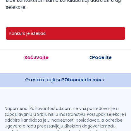
Biće kontaktirani samo kandidati koji uđu u uži krug
selekcije.
Konkurs je istekao.
Sačuvajte
Podelite
Greška u oglasu?
Obavestite nas
Napomena: Poslovi.infostud.com ne vrši posredovanje u
zapošljavanju u Srbiji, niti u inostranstvu. Postupak selekcije i
odabira kandidata je u nadležnosti poslodavca, a odredbe
ugovora o radu predstavljaju direktan dogovor između