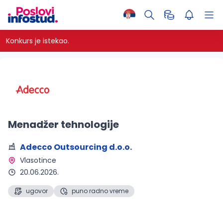
Konkurs je istekao.
Menadžer tehnologije
Adecco Outsourcing d.o.o.
Vlasotince 
20.06.2026.
ugovor
puno radno vreme