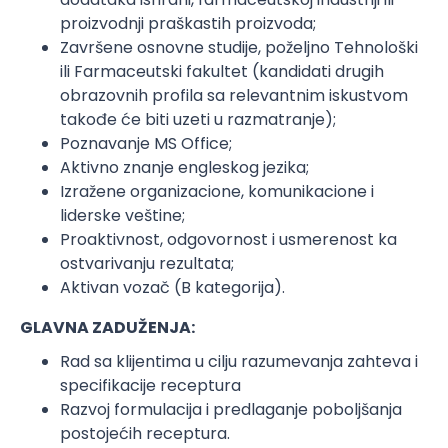
proizvodnji praškastih proizvoda;
Završene osnovne studije, poželjno Tehnološki
ili Farmaceutski fakultet (kandidati drugih
obrazovnih profila sa relevantnim iskustvom
takođe će biti uzeti u razmatranje);
Poznavanje MS Office;
Aktivno znanje engleskog jezika;
Izražene organizacione, komunikacione i
liderske veštine;
Proaktivnost, odgovornost i usmerenost ka
ostvarivanju rezultata;
Aktivan vozač (B kategorija).
GLAVNA ZADUŽENJA:
Rad sa klijentima u cilju razumevanja zahteva i
specifikacije receptura
Razvoj formulacija i predlaganje poboljšanja
postojećih receptura.