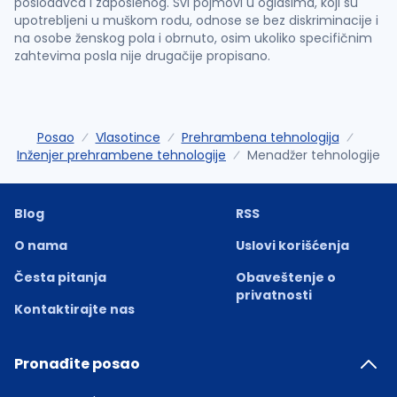
poslodavca i zaposlenog. Svi pojmovi u oglasima, koji su
upotrebljeni u muškom rodu, odnose se bez diskriminacije i
na osobe ženskog pola i obrnuto, osim ukoliko specifičnim
zahtevima posla nije drugačije propisano.
Posao
Vlasotince
Prehrambena tehnologija
Inženjer prehrambene tehnologije
Menadžer tehnologije
Blog
RSS
O nama
Uslovi korišćenja
Česta pitanja
Obaveštenje o
privatnosti
Kontaktirajte nas
Pronađite posao