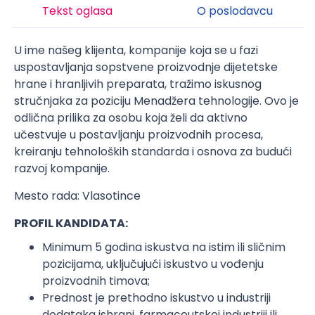
Tekst oglasa
O poslodavcu
U ime našeg klijenta, kompanije koja se u fazi
uspostavljanja sopstvene proizvodnje dijetetske
hrane i hranljivih preparata, tražimo iskusnog
stručnjaka za poziciju Menadžera tehnologije. Ovo je
odlična prilika za osobu koja želi da aktivno
učestvuje u postavljanju proizvodnih procesa,
kreiranju tehnoloških standarda i osnova za budući
razvoj kompanije.
Mesto rada: Vlasotince
PROFIL KANDIDATA:
Minimum 5 godina iskustva na istim ili sličnim
pozicijama, uključujući iskustvo u vođenju
proizvodnih timova;
Prednost je prethodno iskustvo u industriji
dodataka ishrani, farmaceutskoj industriji ili