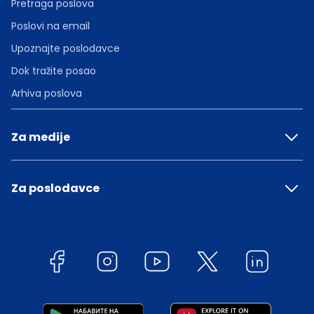
Pretraga poslova
Poslovi na email
Upoznajte poslodavce
Dok tražite posao
Arhiva poslova
Za medije
Za poslodavce