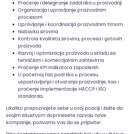
Praćenje i delegiranje zadataka u proizvodnji
Organizacija i upravljanje proizvodnim
procesom
Upravljanje i koordinacija proizvodnim timom
Nabavka sirovina
Kontrola kvaliteta sirovina, procesa i gotovih
proizvoda
Razvoj i optimizacija proizvoda u skladu sa
tehničkim i komercijalnim zahtevima
Praćenje KPI indikatora zaposlenih
U početnoj fazi podrška u procesu
uspostavljanja i otvaranja proizvodnje, kao i
praćenje implementacije HACCP i ISO
standarda.
Ukoliko prepoznajete sebe u ovoj poziciji i želite da
svojim iskustvom doprinesete razvoju nove
kompanije, pozivamo Vas da se prijavite!