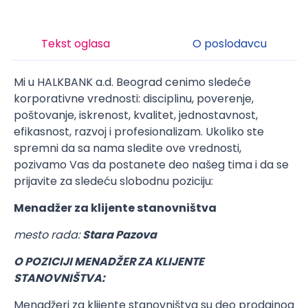
Tekst oglasa
O poslodavcu
Mi u HALKBANK a.d. Beograd cenimo sledeće
korporativne vrednosti: disciplinu, poverenje,
poštovanje, iskrenost, kvalitet, jednostavnost,
efikasnost, razvoj i profesionalizam. Ukoliko ste
spremni da sa nama sledite ove vrednosti,
pozivamo Vas da postanete deo našeg tima i da se
prijavite za sledeću slobodnu poziciju:
Menadžer za klijente stanovništva
mesto rada:
Stara Pazova
O POZICIJI MENADŽER ZA KLIJENTE
STANOVNIŠTVA:
Menadžeri za klijente stanovništva su deo prodajnog