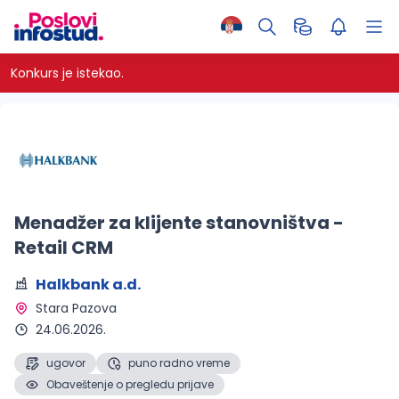
Konkurs je istekao.
Menadžer za klijente stanovništva -
Retail CRM
Halkbank a.d.
Stara Pazova 
24.06.2026.
ugovor
puno radno vreme
Obaveštenje o pregledu prijave