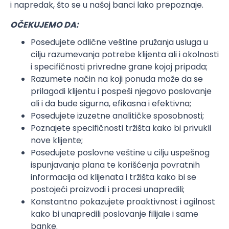
i napredak, što se u našoj banci lako prepoznaje.
OČEKUJEMO DA:
Posedujete odlične veštine pružanja usluga u
cilju razumevanja potrebe klijenta ali i okolnosti
i specifičnosti privredne grane kojoj pripada;
Razumete način na koji ponuda može da se
prilagodi klijentu i pospeši njegovo poslovanje
ali i da bude sigurna, efikasna i efektivna;
Posedujete izuzetne analitičke sposobnosti;
Poznajete specifičnosti tržišta kako bi privukli
nove klijente;
Posedujete poslovne veštine u cilju uspešnog
ispunjavanja plana te korišćenja povratnih
informacija od klijenata i tržišta kako bi se
postojeći proizvodi i procesi unapredili;
Konstantno pokazujete proaktivnost i agilnost
kako bi unapredili poslovanje filijale i same
banke.