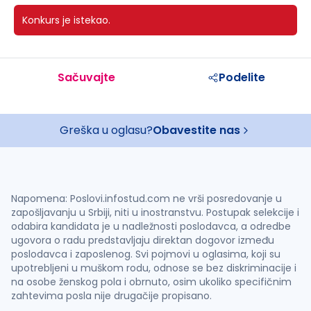
Konkurs je istekao.
Sačuvajte
Podelite
Greška u oglasu?
Obavestite nas
Napomena: Poslovi.infostud.com ne vrši posredovanje u
zapošljavanju u Srbiji, niti u inostranstvu. Postupak selekcije i
odabira kandidata je u nadležnosti poslodavca, a odredbe
ugovora o radu predstavljaju direktan dogovor između
poslodavca i zaposlenog. Svi pojmovi u oglasima, koji su
upotrebljeni u muškom rodu, odnose se bez diskriminacije i
na osobe ženskog pola i obrnuto, osim ukoliko specifičnim
zahtevima posla nije drugačije propisano.