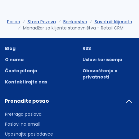
Posao
Stara Pazova
Bankarstvo
Savetnik klijenata
Menadžer za klijente stanovništva - Retail CRM
Blog
RSS
O nama
Uslovi korišćenja
Česta pitanja
Obaveštenje o
privatnosti
Kontaktirajte nas
Pronađite posao
Pretraga poslova
Poslovi na email
Upoznajte poslodavce