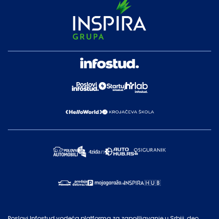
Poslovi Infostud vodeća platforma za zapošljavanje u Srbiji, deo