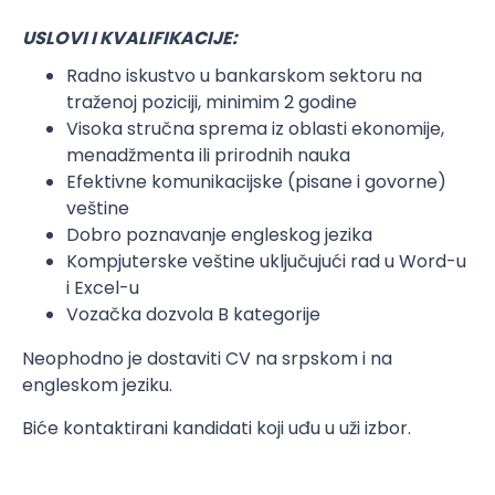
USLOVI I KVALIFIKACIJE:
Radno iskustvo u bankarskom sektoru na
traženoj poziciji, minimim 2 godine
Visoka stručna sprema iz oblasti ekonomije,
menadžmenta ili prirodnih nauka
Efektivne komunikacijske (pisane i govorne)
veštine
Dobro poznavanje engleskog jezika
Kompjuterske veštine uključujući rad u Word-u
i Excel-u
Vozačka dozvola B kategorije
Neophodno je dostaviti CV na srpskom i na
engleskom jeziku.
Biće kontaktirani kandidati koji uđu u uži izbor.