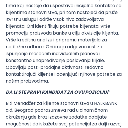
tima koji nastoje da uspostave inicijalne kontakte sa
klijentima stanovništva, pri tom nastojeći da pruže
izvrsnu uslugu i održe visok nivo zadovoljstva
klijenata. Oni identifikuju potrebe klijenata, vrše
promociju proizvoda banke u cilju akvizicije klijenta.
Vrše kreditnu analizu i pripremu materijala za
nadležne odbore. Oni imaju odgovornost za
ispunjenje mesečnih individualnih planova i
konstantno unapređivanje poslovanja filijale.
Obavljaju post-prodajne aktivnosti redovno
kontaktirajući klijente i ocenjujući njihove potrebe za
našim proizvodima.
DA LI STE PRAVI KANDIDAT ZA OVU POZICIJU?
Biti Menadžer za klijente stanovništva u HALKBANK
a.d. Beograd podrazumeva rad u dinamičnom
okruženju gde kroz izazovne zadatke dobijate
mogućnost da iskažete svoj potencijal za dalji razvoj